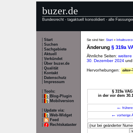
buzer.de
Bundesrecht - tagaktuell konsolidiert - alle Fassunge
Start
Sie sind hier:
Start
>
Inhaltsver
Suchen
Änderung
§ 319a V
Sachgebiete
Aktuell
Ähnliche Seiten:
weitere
Verkündet
30. Dezember 2024
un
Über buzer.de
Qualität
Hervorhebungen:
alter 
Kontakt
Datenschutz
Impressum
Tools:
§ 319a VAG 
in der vor dem 30.
Blog-Plugin
Mobilversion
←
frühere
Update via:
←
Web-Widget
vorherige Ä
Feed
Rechtskataster