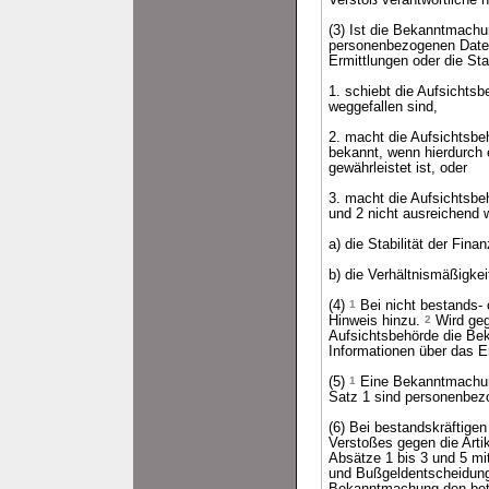
Verstoß verantwortliche n
(3) Ist die Bekanntmachun
personenbezogenen Daten
Ermittlungen oder die Sta
1. schiebt die Aufsichts
weggefallen sind,
2. macht die Aufsichtsbe
bekannt, wenn hierdurch 
gewährleistet ist, oder
3. macht die Aufsichtsb
und 2 nicht ausreichend 
a) die Stabilität der Fina
b) die Verhältnismäßigke
(4)
1
Bei nicht bestands- 
Hinweis hinzu.
2
Wird geg
Aufsichtsbehörde die Be
Informationen über das E
(5)
1
Eine Bekanntmachung
Satz 1 sind personenbezo
(6) Bei bestandskräftig
Verstoßes gegen die Arti
Absätze 1 bis 3 und 5 m
und Bußgeldentscheidunge