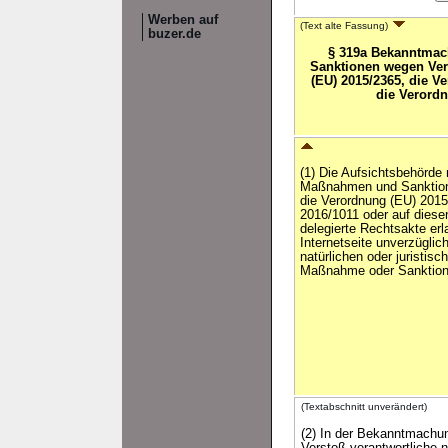
Werben auf
(Text alte Fassung)
buzer.de
§ 319a Bekanntma
Sanktionen wegen Ver
(EU) 2015/2365, die V
die Verordn
(1) Die Aufsichtsbehörde
Maßnahmen und Sanktion
die Verordnung (EU) 2015
2016/1011 oder auf diese
delegierte Rechtsakte erl
Internetseite unverzüglic
natürlichen oder juristis
Maßnahme oder Sanktion 
(Textabschnitt unverändert)
(2) In der Bekanntmachun