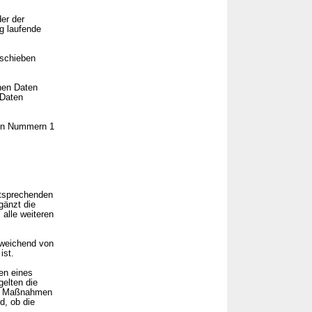
er der
g laufende
fschieben
nen Daten
 Daten
den Nummern 1
ntsprechenden
gänzt die
alle weiteren
eichend von
ist.
en eines
gelten die
en Maßnahmen
d, ob die