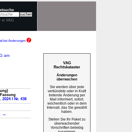
extsuche
r in VAG
il bei Änderungen
iG am
VAG
Rechtskataster
Änderungen
überwachen
Sie werden über jede
sung)
verkündete oder in Kraft
n Fassung
tretende Änderung per
. 2024 I Nr. 438
Mail informiert, sofort,
wöchentlich oder in dem
Intervall, das Sie gewählt
haben.
→
1
Stellen Sie Ihr Paket zu
überwachender
Vorschriften beliebig
zusammen.