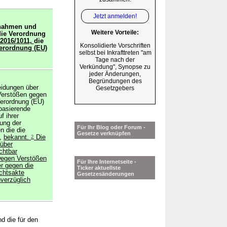
Jetzt anmelden!
nahmen und
Weitere Vorteile:
die Verordnung
2016/1011,
die
Konsolidierte Vorschriften
Verordnung (EU)
selbst bei Inkrafttreten "am
Tage nach der
Verkündung", Synopse zu
jeder Änderungen,
Begründungen des
eidungen über
Gesetzgebers
Verstößen gegen
Verordnung (EU)
basierende
f ihrer
tung der
Für Ihr Blog oder Forum -
n die die
Gesetze verknüpfen
e,
bekannt.
2
Die
über
chtbar
wegen Verstößen
Für Ihre Internetseite -
r gegen die
Ticker aktuellste
echtsakte
Gesetzesänderungen
nverzüglich
d die für den