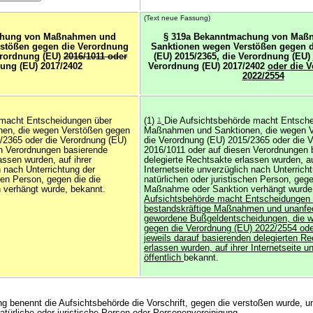
(Text neue Fassung)
chung von Maßnahmen und
§ 319a Bekanntmachung von Maß
stößen gegen die Verordnung
Sanktionen wegen Verstößen gegen 
erordnung (EU)
2016/1011 oder
(EU) 2015/2365, die Verordnung (EU)
ung (EU) 2017/2402
Verordnung (EU) 2017/2402
oder die 
2022/2554
 macht Entscheidungen über
(1)
1
Die Aufsichtsbehörde macht Entsch
en, die wegen Verstößen gegen
Maßnahmen und Sanktionen, die wegen 
/2365 oder die Verordnung (EU)
die Verordnung (EU) 2015/2365 oder die 
n Verordnungen basierende
2016/1011 oder auf diesen Verordnungen 
assen wurden, auf ihrer
delegierte Rechtsakte erlassen wurden, au
h nach Unterrichtung der
Internetseite unverzüglich nach Unterrich
chen Person, gegen die die
natürlichen oder juristischen Person, gege
verhängt wurde, bekannt.
Maßnahme oder Sanktion verhängt wurd
Aufsichtsbehörde macht Entscheidungen 
bestandskräftige Maßnahmen und unanfe
gewordene Bußgeldentscheidungen, die 
gegen die Verordnung (EU) 2022/2554 ode
jeweils darauf basierenden delegierten R
erlassen wurden, auf ihrer Internetseite u
öffentlich
bekannt.
g benennt die Aufsichtsbehörde die Vorschrift, gegen die verstoßen wurde, un