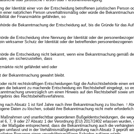
atürliche oder juristische Person oder Personenvereinigung.
g der Identität einer von der Entscheidung betroffenen juristischen Person od
 einer natürlichen Person unverhältnismäßig oder würde die Bekanntmachun
bilität der Finanzmärkte gefährden, so
behörde die Bekanntmachung der Entscheidung auf, bis die Gründe für das Au
hörde die Entscheidung ohne Nennung der Identität oder der personenbezoge
ein wirksamer Schutz der Identität oder der betreffenden personenbezogenen
ehörde die Entscheidung nicht bekannt, wenn eine Bekanntmachung gemäß 
wäre, um sicherzustellen, dass
nzmärkte nicht gefährdet wird oder
it der Bekanntmachung gewahrt bleibt.
oder nicht rechtskräftigen Entscheidungen fügt die Aufsichtsbehörde einen e
en die bekannt zu machende Entscheidung ein Rechtsbehelf eingelegt, so er
kanntmachung unverzüglich um einen Hinweis auf den Rechtsbehelf sowie um 
rgebnis des Rechtsbehelfsverfahrens.
 nach Absatz 1 ist fünf Jahre nach ihrer Bekanntmachung zu löschen.
2
Abw
gene Daten zu löschen, sobald ihre Bekanntmachung nicht mehr erforderlich 
en Maßnahmen und unanfechtbar gewordenen Bußgeldentscheidungen, die weg
kel 6, 7, 9 oder 27 Absatz 1 der Verordnung (EU) 2017/2402 erlassen wurden, 
it der Maßgabe entsprechend, dass die Bekanntmachung auch die verhängt
n umfasst und in der Verhältnismäßigkeitsprüfung nach Absatz 3 geprüft wir