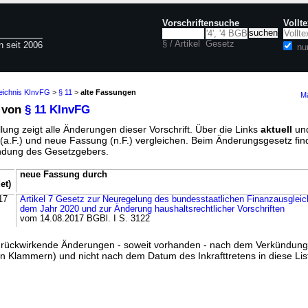
Vorschriftensuche
Vollt
§ / Artikel
Gesetz
n seit 2006
nu
zeichnis KInvFG
>
§ 11
>
alte Fassungen
Ma
 von
§ 11 KInvFG
lung zeigt alle Änderungen dieser Vorschrift. Über die Links
aktuell
un
g (a.F.) und neue Fassung (n.F.) vergleichen. Beim Änderungsgesetz fi
ündung des Gesetzgebers.
neue Fassung durch
et)
17
Artikel 7 Gesetz zur Neuregelung des bundesstaatlichen Finanzausglei
dem Jahr 2020 und zur Änderung haushaltsrechtlicher Vorschriften
vom 14.08.2017 BGBl. I S. 3122
ss rückwirkende Änderungen - soweit vorhanden - nach dem Verkündun
n Klammern) und nicht nach dem Datum des Inkrafttretens in diese List