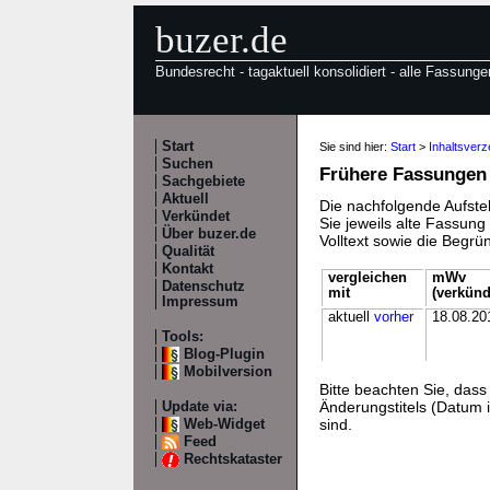
buzer.de
Bundesrecht - tagaktuell konsolidiert - alle Fassunge
Start
Sie sind hier:
Start
>
Inhaltsver
Suchen
Frühere Fassungen
Sachgebiete
Aktuell
Die nachfolgende Aufstel
Verkündet
Sie jeweils alte Fassun
Über buzer.de
Volltext sowie die Begr
Qualität
Kontakt
vergleichen
mWv
Datenschutz
mit
(verkünd
Impressum
aktuell
vorher
18.08.20
Tools:
Blog-Plugin
Mobilversion
Bitte beachten Sie, da
Änderungstitels (Datum i
Update via:
sind.
Web-Widget
Feed
Rechtskataster