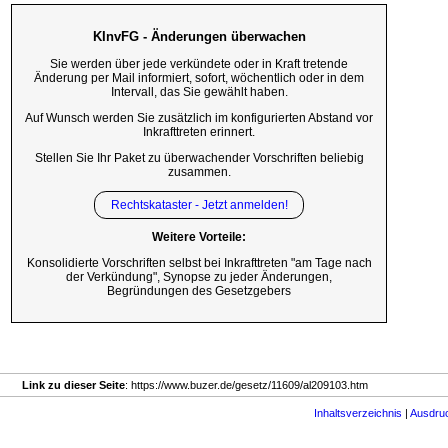
KInvFG - Änderungen überwachen
Sie werden über jede verkündete oder in Kraft tretende
Änderung per Mail informiert, sofort, wöchentlich oder in dem
Intervall, das Sie gewählt haben.
Auf Wunsch werden Sie zusätzlich im konfigurierten Abstand vor
Inkrafttreten erinnert.
Stellen Sie Ihr Paket zu überwachender Vorschriften beliebig
zusammen.
Rechtskataster - Jetzt anmelden!
Weitere Vorteile:
Konsolidierte Vorschriften selbst bei Inkrafttreten "am Tage nach
der Verkündung", Synopse zu jeder Änderungen,
Begründungen des Gesetzgebers
Link zu dieser Seite
: https://www.buzer.de/gesetz/11609/al209103.htm
Inhaltsverzeichnis
|
Ausdru