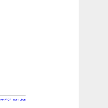
cken/PDF
|
nach oben