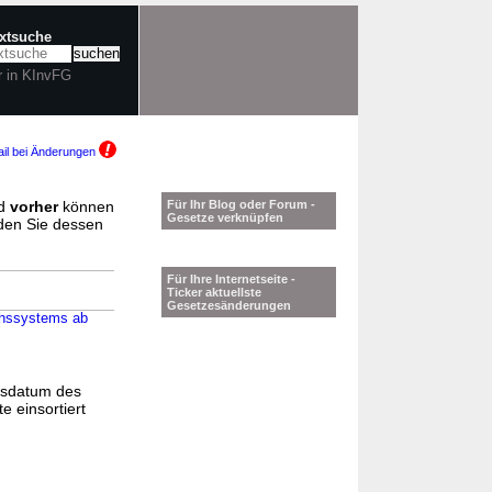
extsuche
r in KInvFG
il bei Änderungen
d
vorher
können
Für Ihr Blog oder Forum -
Gesetze verknüpfen
nden Sie dessen
Für Ihre Internetseite -
Ticker aktuellste
Gesetzesänderungen
chssystems ab
gsdatum des
e einsortiert