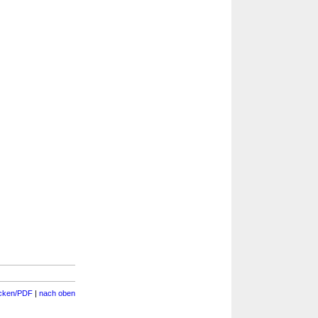
cken/PDF
|
nach oben