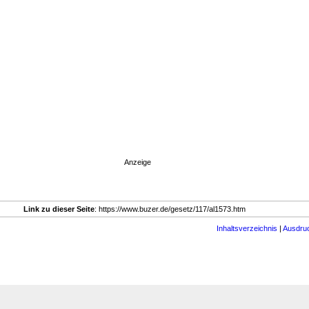
Anzeige
Link zu dieser Seite
: https://www.buzer.de/gesetz/117/al1573.htm
Inhaltsverzeichnis
|
Ausdru