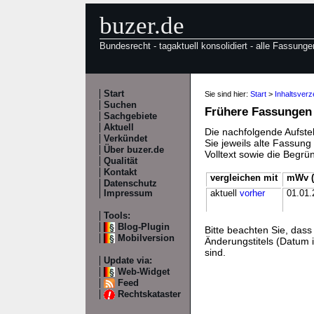
buzer.de
Bundesrecht - tagaktuell konsolidiert - alle Fassunge
Start
Sie sind hier:
Start
>
Inhaltsver
Suchen
Frühere Fassungen
Sachgebiete
Aktuell
Die nachfolgende Aufstel
Verkündet
Sie jeweils alte Fassun
Über buzer.de
Volltext sowie die Begr
Qualität
Kontakt
vergleichen mit
mWv (
Datenschutz
Impressum
aktuell
vorher
01.01.
Tools:
Blog-Plugin
Bitte beachten Sie, da
Mobilversion
Änderungstitels (Datum i
sind.
Update via:
Web-Widget
Feed
Rechtskataster