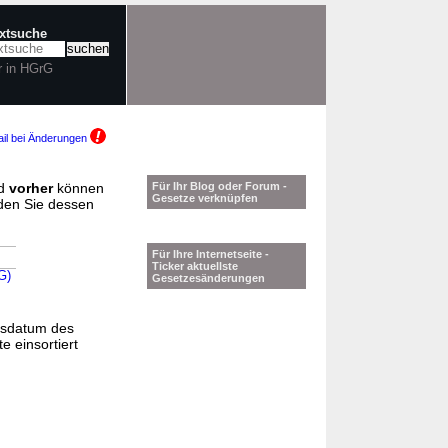
extsuche
r in HGrG
il bei Änderungen
d
vorher
können
Für Ihr Blog oder Forum -
Gesetze verknüpfen
nden Sie dessen
Für Ihre Internetseite -
Ticker aktuellste
G)
Gesetzesänderungen
gsdatum des
e einsortiert