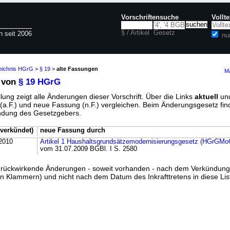
Vorschriftensuche
Vollt
§ / Artikel
Gesetz
n seit 2006
nu
zeichnis HGrG
>
§ 19
>
alte Fassungen
Ma
 von
§ 19 HGrG
lung zeigt alle Änderungen dieser Vorschrift. Über die Links
aktuell
un
g (a.F.) und neue Fassung (n.F.) vergleichen. Beim Änderungsgesetz fi
ündung des Gesetzgebers.
verkündet)
neue Fassung durch
2010
Artikel 1 Haushaltsgrundsätzemodernisierungsgesetz (HGrGMo
vom 31.07.2009 BGBl. I S. 2580
ss rückwirkende Änderungen - soweit vorhanden - nach dem Verkündun
n Klammern) und nicht nach dem Datum des Inkrafttretens in diese List