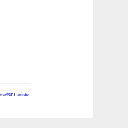
cken/PDF
|
nach oben