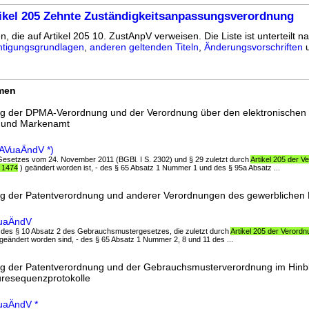
ikel 205 Zehnte Zuständigkeitsanpassungsverordnung
n, die auf Artikel 205 10. ZustAnpV verweisen. Die Liste ist unterteilt n
tigungsgrundlagen
,
anderen geltenden Titeln
,
Änderungsvorschriften
u
rmen
g der DPMA-Verordnung und der Verordnung über den elektronischen
- und Markenamt
AVuaÄndV *)
s Gesetzes vom 24. November 2011 (BGBl. I S. 2302) und § 29 zuletzt durch
Artikel 205 der 
. 1474
) geändert worden ist, - des § 65 Absatz 1 Nummer 1 und des § 95a Absatz ...
g der Patentverordnung und anderer Verordnungen des gewerblichen
VuaÄndV
nd des § 10 Absatz 2 des Gebrauchsmustergesetzes, die zuletzt durch
Artikel 205 der Verord
geändert worden sind, - des § 65 Absatz 1 Nummer 2, 8 und 11 des ...
g der Patentverordnung und der Gebrauchsmusterverordnung im Hinbl
uresequenzprotokolle
uaÄndV *