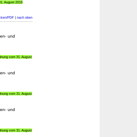
31. August 2015
cken/PDF
|
nach oben
en- und
rdnung vom 31. August
en- und
rdnung vom 31. August
en- und
rdnung vom 31. August