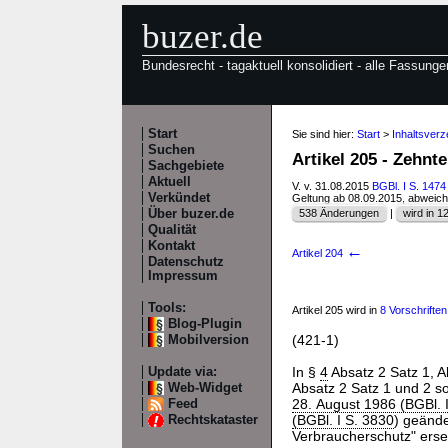
buzer.de
Bundesrecht - tagaktuell konsolidiert - alle Fassunge
Start
Sie sind hier:
Start
>
Inhaltsverz
Suchen
Artikel 205 - Zehn
Sachgebiete
Aktuell
V. v. 31.08.2015
BGBl. I S. 1474
Verkündet
Geltung ab 08.09.2015, abweic
Über buzer.de
538 Änderungen
|
wird in 12
Qualität
Kontakt
←
Artikel 204
Datenschutz
Impressum
Tools:
Artikel 205 wird in
8 Vorschriften 
Blog-Plugin
(421-1)
Mobilversion
In §
4
Absatz 2 Satz 1, A
Update via:
Absatz 2 Satz 1 und 2 s
Web-Widget
28. August 1986 (BGBl. 
Feed
(BGBl. I S. 3830
) geände
Rechtskataster
Verbraucherschutz" erset