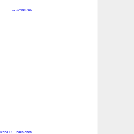
→
Artikel 206
cken/PDF
|
nach oben