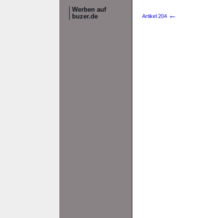
Werben auf
←
buzer.de
Artikel 204