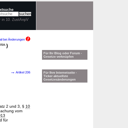
extsuche
r in 10. ZustAnpV
il bei Änderungen
.Abk.
)
Für Ihr Blog oder Forum -
Gesetze verknüpfen
→
Artikel 206
Für Ihre Internetseite -
Ticker aktuellste
Gesetzesänderungen
tz 2 und 3, §
10
machung vom
013
d für