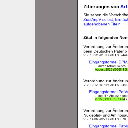
Zitierungen von
Art
Sie sehen die Vorschrifte
ZustAnpV selbst
,
Ermäch
aufgehobenen Titeln
.
Zitat in folgenden No
Verordnung zur Änderun
beim Deutschen Patent
V. v. 10.12.2018 BGBl. I S. 2444
Eingangsformel DPM
... durch Artikel 14 de
August 2015 (BGBl. I S
Verordnung zur Änderun
V. v. 12.12.2018 BGBl. I S. 2446
Eingangsformel Pat
... des § 4 Absatz 4 u
2015 (BGBl. I S. 1474
) 
Verordnung zur Änderun
Nukleotid- und Aminosä
V. v. 14.06.2022 BGBl. I S. 878
Eingangsformel PatV