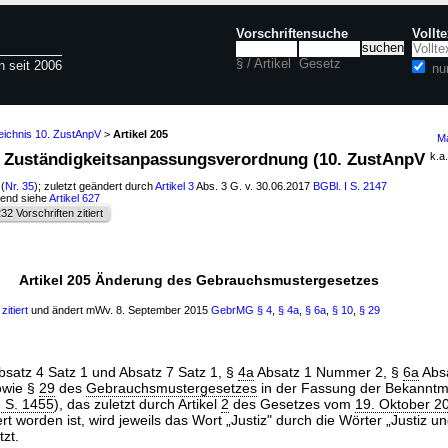
Vorschriftensuche
Vollt
§ / Artikel
Gesetz
n seit 2006
nu
eichnis 10. ZustAnpV
>
Artikel 205
Ma
te Zuständigkeitsanpassungsverordnung (10. ZustAnpV
k.a
(
Nr. 35
); zuletzt geändert durch
Artikel 3
Abs. 3 G. v. 30.06.2017
BGBl. I S. 2147
hend siehe
Artikel 627
32 Vorschriften zitiert
Artikel 205 Änderung des Gebrauchsmustergesetzes
zitiert
und ändert mWv. 8. September 2015
GebrMG
§ 4
,
§ 4a
,
§ 6a
,
§ 10
,
§ 29
bsatz 4 Satz 1 und Absatz 7 Satz 1, §
4a
Absatz 1 Nummer 2, §
6a
Absa
owie §
29
des
Gebrauchsmustergesetzes
in der Fassung der Bekannt
I S. 1455
), das zuletzt durch Artikel
2
des Gesetzes vom
19. Oktober 2
rt worden ist, wird jeweils das Wort „Justiz" durch die Wörter „Justiz un
zt.