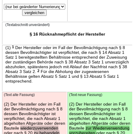
(Textabschnitt unverändert)
§ 16 Rücknahmepflicht der Hersteller
(1)
1
Der Hersteller oder im Fall der Bevollmächtigung nach § 8
dessen Bevollmächtigter ist verpflichtet, die nach § 14 Absatz 1
Satz 1 bereitgestellten Behältnisse entsprechend der Zuweisung
der zuständigen Behörde nach § 38 Absatz 3 Satz 1 unverzüglich
abzuholen, spätestens jedoch mit Ablauf der Nachfrist nach § 38
Absatz 3 Satz 2.
2
Für die Abholung der zugewiesenen
Behältnisse gelten Absatz 5 Satz 1 und § 13 Absatz 5 Satz 1
entsprechend.
(Text alte Fassung)
(Text neue Fassung)
(2) Der Hersteller oder im Fall
(2) Der Hersteller oder im Fall
der Bevollmächtigung nach § 8
der Bevollmächtigung nach § 8
dessen Bevollmächtigter ist
dessen Bevollmächtigter ist
verpflichtet, die nach Absatz 1
verpflichtet, die nach Absatz 1
abgeholten Altgeräte oder deren
abgeholten Altgeräte oder deren
Bauteile
wiederzuverwenden
Bauteile
zur Wiederverwendung
oder nach § 20
zu behandeln
vorzubereiten
oder nach § 20