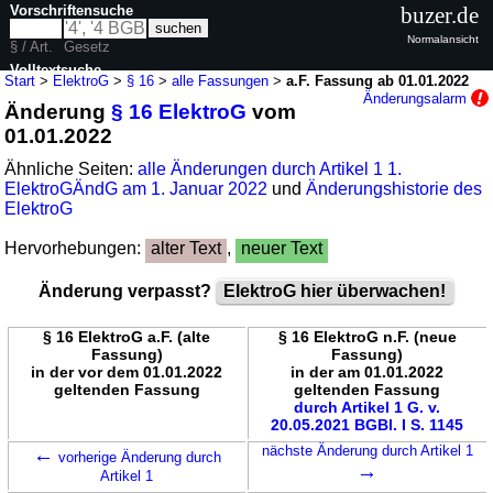
Vorschriftensuche
buzer.de
Normalansicht
§ / Art.
Gesetz
Volltextsuche
Start
>
ElektroG
>
§ 16
>
alle Fassungen
>
a.F. Fassung ab 01.01.2022
Änderungsalarm
Änderung
§ 16 ElektroG
vom
nur in ElektroG
01.01.2022
Ähnliche Seiten:
alle Änderungen durch Artikel 1 1.
ElektroGÄndG am 1. Januar 2022
und
Änderungshistorie des
ElektroG
Hervorhebungen:
alter Text
,
neuer Text
Änderung verpasst?
ElektroG hier überwachen!
§ 16 ElektroG a.F. (alte
§ 16 ElektroG n.F. (neue
Fassung)
Fassung)
in der vor dem 01.01.2022
in der am 01.01.2022
geltenden Fassung
geltenden Fassung
durch Artikel 1 G. v.
20.05.2021 BGBl. I S. 1145
←
nächste Änderung durch Artikel 1
vorherige Änderung durch
→
Artikel 1