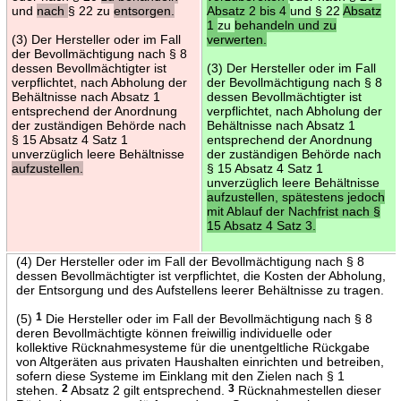
und
nach
§ 22 zu
entsorgen.
Absatz 2 bis 4
und § 22
Absatz
1
zu
behandeln und zu
(3) Der Hersteller oder im Fall
verwerten.
der Bevollmächtigung nach § 8
dessen Bevollmächtigter ist
(3) Der Hersteller oder im Fall
verpflichtet, nach Abholung der
der Bevollmächtigung nach § 8
Behältnisse nach Absatz 1
dessen Bevollmächtigter ist
entsprechend der Anordnung
verpflichtet, nach Abholung der
der zuständigen Behörde nach
Behältnisse nach Absatz 1
§ 15 Absatz 4 Satz 1
entsprechend der Anordnung
unverzüglich leere Behältnisse
der zuständigen Behörde nach
aufzustellen.
§ 15 Absatz 4 Satz 1
unverzüglich leere Behältnisse
aufzustellen, spätestens jedoch
mit Ablauf der Nachfrist nach §
15 Absatz 4 Satz 3.
(4) Der Hersteller oder im Fall der Bevollmächtigung nach § 8
dessen Bevollmächtigter ist verpflichtet, die Kosten der Abholung,
der Entsorgung und des Aufstellens leerer Behältnisse zu tragen.
(5)
1
Die Hersteller oder im Fall der Bevollmächtigung nach § 8
deren Bevollmächtigte können freiwillig individuelle oder
kollektive Rücknahmesysteme für die unentgeltliche Rückgabe
von Altgeräten aus privaten Haushalten einrichten und betreiben,
sofern diese Systeme im Einklang mit den Zielen nach § 1
stehen.
2
Absatz 2 gilt entsprechend.
3
Rücknahmestellen dieser