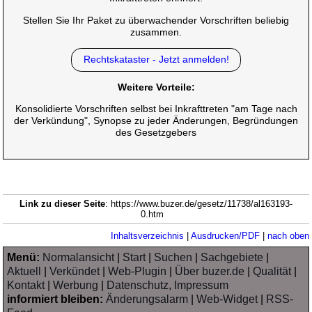
Stellen Sie Ihr Paket zu überwachender Vorschriften beliebig
zusammen.
Rechtskataster - Jetzt anmelden!
Weitere Vorteile:
Konsolidierte Vorschriften selbst bei Inkrafttreten "am Tage nach
der Verkündung", Synopse zu jeder Änderungen, Begründungen
des Gesetzgebers
Link zu dieser Seite
: https://www.buzer.de/gesetz/11738/al163193-
0.htm
Inhaltsverzeichnis
|
Ausdrucken/PDF
|
nach oben
Menü:
Normalansicht
|
Start
|
Suchen
|
Sachgebiete
|
Aktuell
|
Verkündet
|
Web-Plugin
|
Über buzer.de
|
Qualität
|
Kontakt
|
Werbung
|
Datenschutz, Impressum
informiert bleiben:
Änderungsalarm
|
Web-Widget
|
RSS-