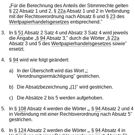
„Für die Berechnung des Anteils der Stimmrechte gelten
§
22
Absatz 1 und 2, §
22a
Absatz 1 und 2 in Verbindung
mit der Rechtsverordnung nach Absatz 6 und §
23
des
Wertpapierhandelsgesetzes
entsprechend."
3.
In §
51
Absatz 2 Satz 4 und Absatz 3 Satz 4 wird jeweils
die Angabe „§
94
Absatz 3," durch die Wörter „§
22a
Absatz 3 und 5 des
Wertpapierhandelsgesetzes
sowie"
ersetzt.
4.
§
94
wird wie folgt geändert:
a)
In der Überschrift wird das Wort „;
Verordnungsermächtigung" gestrichen.
b)
Die Absatzbezeichnung „(1)" wird gestrichen.
c)
Die Absätze 2 bis 5 werden aufgehoben.
5.
In §
108
Absatz 4 werden die Wörter „, §
94
Absatz 2 und 4
in Verbindung mit einer Rechtsverordnung nach Absatz 5"
gestrichen.
6.
In §
124
Absatz 2 werden die Wörter „, §
94
Absatz 4 in