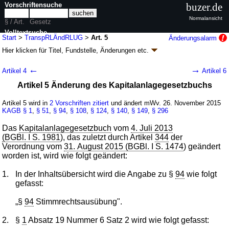
Vorschriftensuche
buzer.de
Normalansicht
§ / Art.
Gesetz
Volltextsuche
Start
>
TranspRLÄndRLUG
>
Art. 5
Änderungsalarm
Hier klicken für
Titel, Fundstelle, Änderungen
etc.
nur in TranspRLÄndRLUG
Artikel 5 - Gesetz zur Umsetzung der
←
→
Artikel 4
Artikel 6
Transparenzrichtlinie-Änderungsrichtlinie
Artikel 5 Änderung des Kapitalanlagegesetzbuchs
(TranspRLÄndRLUG
k.a.Abk.
)
G. v. 20.11.2015
BGBl. I S. 2029
, 2017 I 558; Geltung ab 26.11.2015,
Artikel 5 wird in
2 Vorschriften zitiert
und ändert mWv. 26. November 2015
abweichend siehe
Artikel 26
KAGB
§ 1
,
§ 51
,
§ 94
,
§ 108
,
§ 124
,
§ 140
,
§ 149
,
§ 296
27 Änderungen
|
Drucksachen / Entwurf / Begründung
|
Das
Kapitalanlagegesetzbuch
vom
4. Juli 2013
wird in 31 Vorschriften zitiert
(BGBl. I S. 1981
), das zuletzt durch Artikel
344
der
Verordnung vom
31. August 2015 (BGBl. I S. 1474
) geändert
worden ist, wird wie folgt geändert:
1.
In der Inhaltsübersicht wird die Angabe zu §
94
wie folgt
gefasst:
„§
94
Stimmrechtsausübung".
2.
§
1
Absatz 19 Nummer 6 Satz 2 wird wie folgt gefasst: