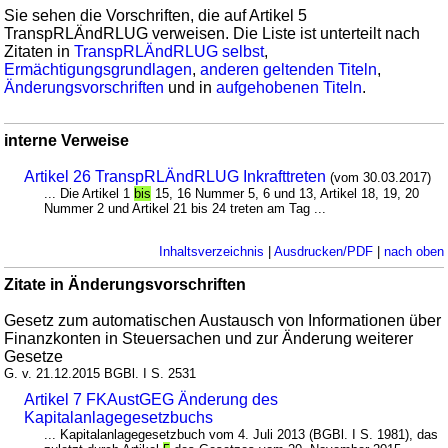
Sie sehen die Vorschriften, die auf Artikel 5
TranspRLÄndRLUG verweisen. Die Liste ist unterteilt nach
Zitaten in
TranspRLÄndRLUG selbst
,
Ermächtigungsgrundlagen
,
anderen geltenden Titeln
,
Änderungsvorschriften
und in
aufgehobenen Titeln
.
interne Verweise
Artikel 26 TranspRLÄndRLUG Inkrafttreten
(vom 30.03.2017)
... Die Artikel 1
bis
15, 16 Nummer 5, 6 und 13, Artikel 18, 19, 20
Nummer 2 und Artikel 21 bis 24 treten am Tag ...
Inhaltsverzeichnis
|
Ausdrucken/PDF
|
nach oben
Zitate in Änderungsvorschriften
Gesetz zum automatischen Austausch von Informationen über
Finanzkonten in Steuersachen und zur Änderung weiterer
Gesetze
G. v. 21.12.2015 BGBl. I S. 2531
Artikel 7 FKAustGEG Änderung des
Kapitalanlagegesetzbuchs
... Kapitalanlagegesetzbuch vom 4. Juli 2013 (BGBl. I S. 1981), das