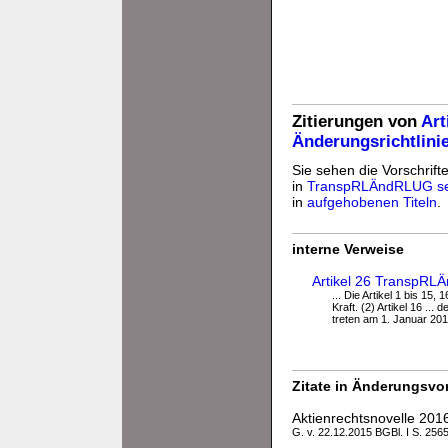
Zitierungen von
Art
Änderungsrichtlini
Sie sehen die Vorschrift
in
TranspRLÄndRLUG se
in
aufgehobenen Titeln
.
interne Verweise
Artikel 26 TranspRLÄ
... Die Artikel 1 bis 15,
Kraft. (2) Artikel 16 ..
treten am 1. Januar 2016 
Zitate in Änderungsvor
Aktienrechtsnovelle 201
G. v. 22.12.2015 BGBl. I S. 256