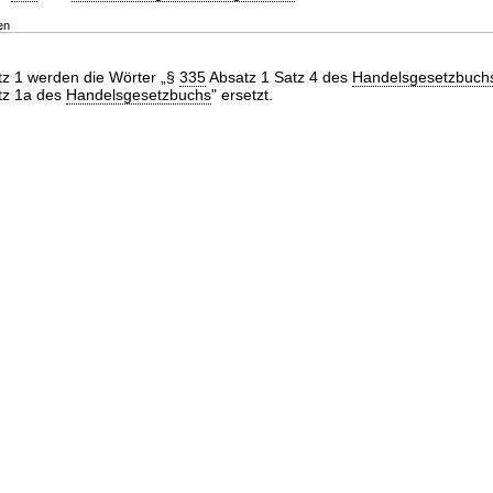
en
tz 1 werden die Wörter „§
335
Absatz 1 Satz 4 des
Handelsgesetzbuch
tz 1a des
Handelsgesetzbuchs
" ersetzt.