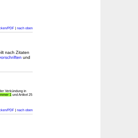
cken/PDF
|
nach oben
ilt nach Zitaten
orschriften
und
 der Verkündung in
Nummer 1
und Artikel 25
cken/PDF
|
nach oben