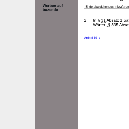
Werben auf
Ende abweichendes Inkrafttret
buzer.de
2.
In §
31
Absatz 1 Sa
Wörter „§
335
Absa
←
Artikel 19