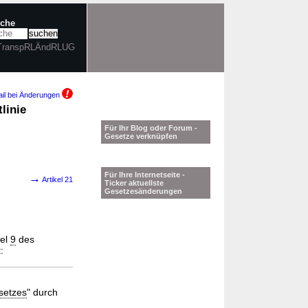
uche
 TranspRLÄndRLUG
il bei Änderungen
linie
Für Ihr Blog oder Forum -
Gesetze verknüpfen
Für Ihre Internetseite -
→
Artikel 21
Ticker aktuellste
Gesetzesänderungen
kel
9
des
:
setzes
" durch