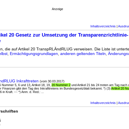
Anzeige
Inhaltsverzeichnis
|
Ausdru
ikel 20 Gesetz zur Umsetzung der Transparenzrichtlinie-
e
en, die auf Artikel 20 TranspRLÄndRLUG verweisen. Die Liste ist unterte
lbst
,
Ermächtigungsgrundlagen
,
anderen geltenden Titeln
,
Änderungsv
ndRLUG Inkrafttreten
(vom 30.03.2017)
 16 Nummer 5, 6 und 13, Artikel 18, 19,
20 Nummer 2
und Artikel 21 bis 24 treten am Tag nach
. der Finanzen gibt den Tag des Inkrafttretens im Bundesgesetzblatt bekannt. *) (3)
Artikel 20 
in Kraft. --- *) Anm. d. Red.: ...
Inhaltsverzeichnis
|
Ausdru
schriften
6
5