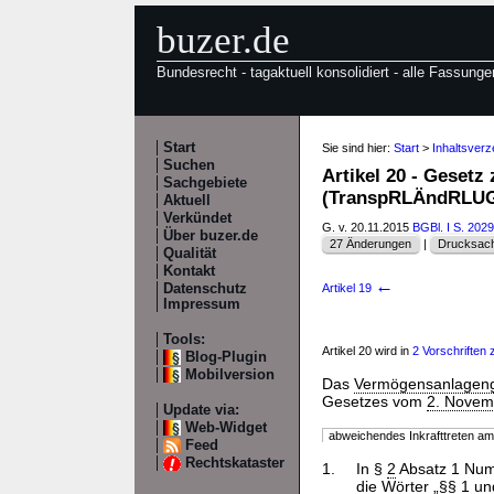
buzer.de
Bundesrecht - tagaktuell konsolidiert - alle Fassunge
Start
Sie sind hier:
Start
>
Inhaltsver
Suchen
Artikel 20 - Gesetz
Sachgebiete
(TranspRLÄndRLU
Aktuell
Verkündet
G. v. 20.11.2015
BGBl. I S. 2029
Über buzer.de
27 Änderungen
|
Drucksach
Qualität
Kontakt
←
Datenschutz
Artikel 19
Impressum
Tools:
Artikel 20 wird in
2 Vorschriften z
Blog-Plugin
Mobilversion
Das
Vermögensanlagen
Gesetzes vom
2. Novem
Update via:
Web-Widget
abweichendes Inkrafttreten a
Feed
Rechtskataster
1.
In §
2
Absatz 1 Num
die Wörter „§§
1
un