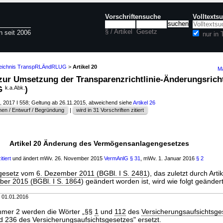
Vorschriftensuche
Volltexts
§ / Artikel
Gesetz
n seit 2006
nur in
zeichnis TranspRLÄndRLUG
>
Artikel 20
Ma
 zur Umsetzung der Transparenzrichtlinie-Änderungsricht
G
k.a.Abk.
)
, 2017 I 558; Geltung ab 26.11.2015, abweichend siehe
Artikel 26
en / Entwurf / Begründung
|
wird in 31 Vorschriften zitiert
Artikel 20 Änderung des Vermögensanlagengesetzes
itiert
und ändert mWv. 26. November 2015
VermAnlG
§ 31
, mWv. 1. Januar 2016
§ 2
gesetz
vom
6. Dezember 2011 (BGBl. I S. 2481
), das zuletzt durch Arti
ber 2015 (BGBl. I S. 1864
) geändert worden ist, wird wie folgt geändert
m 01.01.2016
mer 2 werden die Wörter „§§
1
und
112
des
Versicherungsaufsichtsge
d
236
des
Versicherungsaufsichtsgesetzes
" ersetzt.