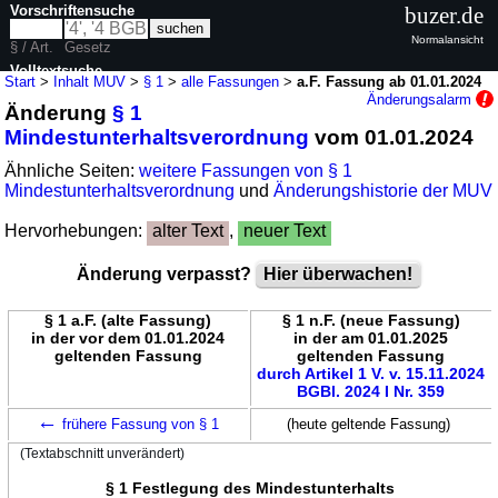
Vorschriftensuche
buzer.de
Normalansicht
§ / Art.
Gesetz
Volltextsuche
Start
>
Inhalt MUV
>
§ 1
>
alle Fassungen
>
a.F. Fassung ab 01.01.2024
Änderungsalarm
Änderung
§ 1
nur in MUV
Mindestunterhaltsverordnung
vom 01.01.2024
Ähnliche Seiten:
weitere Fassungen von § 1
Mindestunterhaltsverordnung
und
Änderungshistorie der MUV
Hervorhebungen:
alter Text
,
neuer Text
Änderung verpasst?
Hier überwachen!
§ 1 a.F. (alte Fassung)
§ 1 n.F. (neue Fassung)
in der vor dem 01.01.2024
in der am 01.01.2025
geltenden Fassung
geltenden Fassung
durch Artikel 1 V. v. 15.11.2024
BGBl. 2024 I Nr. 359
←
frühere Fassung von § 1
(heute geltende Fassung)
(Textabschnitt unverändert)
§ 1 Festlegung des Mindestunterhalts