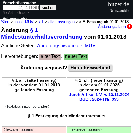
Vorschriftensuche
buzer.de
Normalansicht
§ / Art.
Gesetz
Volltextsuche
Start
>
Inhalt MUV
>
§ 1
>
alle Fassungen
>
a.F. Fassung ab 01.01.2018
Änderungsalarm
Änderung
§ 1
nur in MUV
Mindestunterhaltsverordnung
vom 01.01.2018
Ähnliche Seiten:
Änderungshistorie der MUV
Hervorhebungen:
alter Text
,
neuer Text
Änderung verpasst?
Hier überwachen!
§ 1 a.F. (alte Fassung)
§ 1 n.F. (neue Fassung)
in der vor dem 01.01.2018
in der am 01.01.2025
geltenden Fassung
geltenden Fassung
durch Artikel 1 V. v. 15.11.2024
BGBl. 2024 I Nr. 359
(Textabschnitt unverändert)
§ 1 Festlegung des Mindestunterhalts
(Text alte Fassung)
(Text neue Fassung)