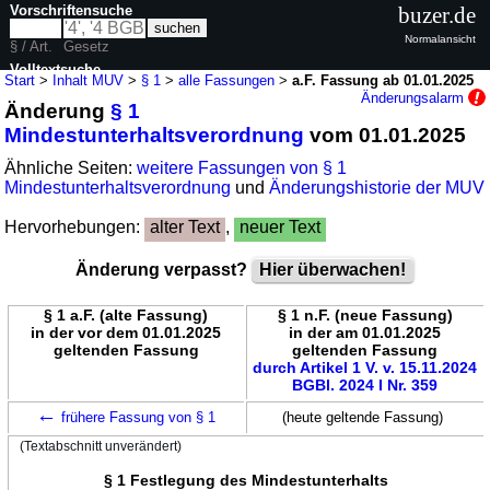
Vorschriftensuche
buzer.de
Normalansicht
§ / Art.
Gesetz
Volltextsuche
Start
>
Inhalt MUV
>
§ 1
>
alle Fassungen
>
a.F. Fassung ab 01.01.2025
Änderungsalarm
Änderung
§ 1
nur in MUV
Mindestunterhaltsverordnung
vom 01.01.2025
Ähnliche Seiten:
weitere Fassungen von § 1
Mindestunterhaltsverordnung
und
Änderungshistorie der MUV
Hervorhebungen:
alter Text
,
neuer Text
Änderung verpasst?
Hier überwachen!
§ 1 a.F. (alte Fassung)
§ 1 n.F. (neue Fassung)
in der vor dem 01.01.2025
in der am 01.01.2025
geltenden Fassung
geltenden Fassung
durch Artikel 1 V. v. 15.11.2024
BGBl. 2024 I Nr. 359
←
frühere Fassung von § 1
(heute geltende Fassung)
(Textabschnitt unverändert)
§ 1 Festlegung des Mindestunterhalts