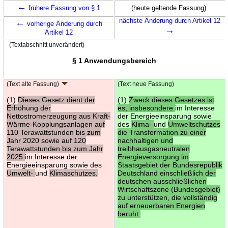
←
frühere Fassung von § 1
(heute geltende Fassung)
←
nächste Änderung durch Artikel 12
vorherige Änderung durch
→
Artikel 12
(Textabschnitt unverändert)
§ 1 Anwendungsbereich
(Text alte Fassung)
(Text neue Fassung)
(1)
Dieses Gesetz dient der
(1)
Zweck dieses Gesetzes ist
Erhöhung der
es, insbesondere
im Interesse
Nettostromerzeugung aus Kraft-
der Energieeinsparung sowie
Wärme-Kopplungsanlagen auf
des
Klima-
und
Umweltschutzes
110 Terawattstunden bis zum
die Transformation zu einer
Jahr 2020 sowie auf 120
nachhaltigen und
Terawattstunden bis zum Jahr
treibhausgasneutralen
2025
im Interesse der
Energieversorgung im
Energieeinsparung sowie des
Staatsgebiet der Bundesrepublik
Umwelt-
und
Klimaschutzes.
Deutschland einschließlich der
deutschen ausschließlichen
Wirtschaftszone (Bundesgebiet)
zu unterstützen, die vollständig
auf erneuerbaren Energien
beruht.