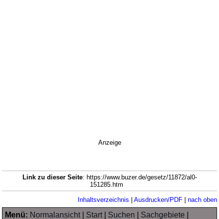
Anzeige
Link zu dieser Seite
: https://www.buzer.de/gesetz/11872/al0-
151285.htm
Inhaltsverzeichnis
|
Ausdrucken/PDF
|
nach oben
Menü:
Normalansicht
|
Start
|
Suchen
|
Sachgebiete
|