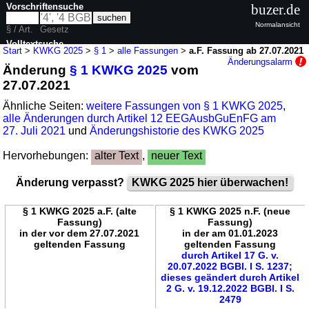
Vorschriftensuche
buzer.de
Normalansicht
§ / Art.
Gesetz
Volltextsuche
Start
>
KWKG 2025
>
§ 1
>
alle Fassungen
>
a.F. Fassung ab 27.07.2021
Änderungsalarm
Änderung
§ 1 KWKG 2025
vom
nur in KWKG 2025
27.07.2021
Ähnliche Seiten:
weitere Fassungen von § 1 KWKG 2025
,
alle Änderungen durch Artikel 12 EEGAusbGuEnFG am
27. Juli 2021
und
Änderungshistorie des KWKG 2025
Hervorhebungen:
alter Text
,
neuer Text
Änderung verpasst?
KWKG 2025 hier überwachen!
§ 1 KWKG 2025 a.F. (alte
§ 1 KWKG 2025 n.F. (neue
Fassung)
Fassung)
in der vor dem 27.07.2021
in der am 01.01.2023
geltenden Fassung
geltenden Fassung
durch Artikel 17 G. v.
20.07.2022 BGBl. I S. 1237;
dieses geändert durch Artikel
2 G. v. 19.12.2022 BGBl. I S.
2479