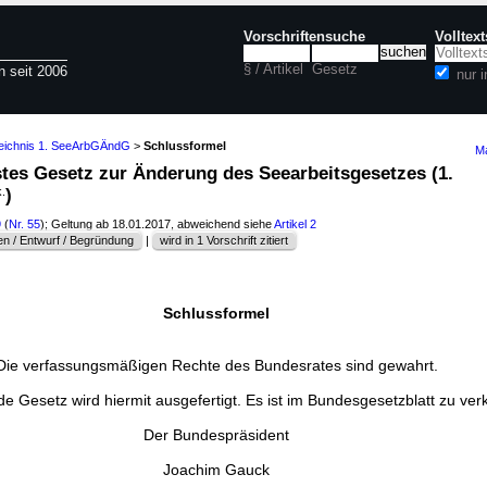
Vorschriftensuche
Volltex
§ / Artikel
Gesetz
n seit 2006
nur 
zeichnis 1. SeeArbGÄndG
>
Schlussformel
Ma
stes Gesetz zur Änderung des Seearbeitsgesetzes (1.
.
)
9
(
Nr. 55
); Geltung ab 18.01.2017, abweichend siehe
Artikel 2
n / Entwurf / Begründung
|
wird in 1 Vorschrift zitiert
Schlussformel
Die verfassungsmäßigen Rechte des Bundesrates sind gewahrt.
e Gesetz wird hiermit ausgefertigt. Es ist im Bundesgesetzblatt zu ve
Der Bundespräsident
Joachim Gauck