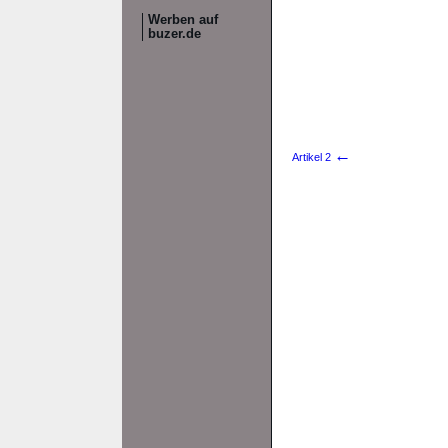
Werben auf
buzer.de
←
Artikel 2