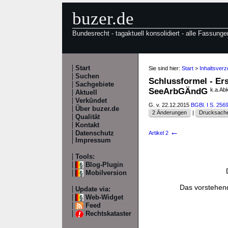
buzer.de
Bundesrecht - tagaktuell konsolidiert - alle Fassunge
Start
Sie sind hier:
Start
>
Inhaltsver
Suchen
Schlussformel - Er
Sachgebiete
SeeArbGÄndG
k.a.Abk
Aktuell
Verkündet
G. v. 22.12.2015
BGBl. I S. 256
Über buzer.de
2 Änderungen
|
Drucksache
Qualität
Kontakt
←
Datenschutz
Artikel 2
Impressum
Tools:
Blog-Plugin
Mobilversion
Das vorstehend
Update via:
Web-Widget
Feed
Rechtskataster