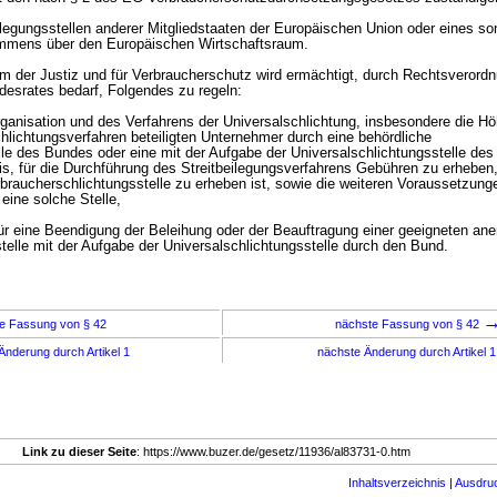
ilegungsstellen anderer Mitgliedstaaten der Europäischen Union oder eines so
mmens über den Europäischen Wirtschaftsraum.
m der Justiz und für Verbraucherschutz wird ermächtigt, durch Rechtsverordnu
esrates bedarf, Folgendes zu regeln:
Organisation und des Verfahrens der Universalschlichtung, insbesondere die H
lichtungsverfahren beteiligten Unternehmer durch eine behördliche
lle des Bundes oder eine mit der Aufgabe der Universalschlichtungsstelle de
nis, für die Durchführung des Streitbeilegungsverfahrens Gebühren zu erheben
braucherschlichtungsstelle zu erheben ist, sowie die weiteren Voraussetzunge
ine solche Stelle,
ür eine Beendigung der Beleihung oder der Beauftragung einer geeigneten an
telle mit der Aufgabe der Universalschlichtungsstelle durch den Bund.
e Fassung von § 42
nächste Fassung von § 42
Änderung durch Artikel 1
nächste Änderung durch Artikel 
Link zu dieser Seite
: https://www.buzer.de/gesetz/11936/al83731-0.htm
Inhaltsverzeichnis
|
Ausdru