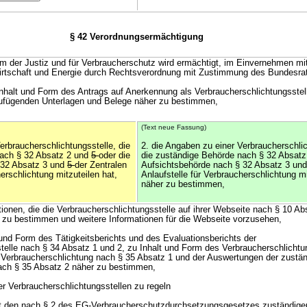
§ 42 Verordnungsermächtigung
m der Justiz und für Verbraucherschutz wird ermächtigt, im Einvernehmen m
irtschaft und Energie durch Rechtsverordnung mit Zustimmung des Bundesra
Inhalt und Form des Antrags auf Anerkennung als Verbraucherschlichtungsstel
zufügenden Unterlagen und Belege näher zu bestimmen,
(Text neue Fassung)
erbraucherschlichtungsstelle, die
2. die Angaben zu einer Verbraucherschlic
nach § 32 Absatz 2 und
5
oder die
die zuständige Behörde nach § 32 Absat
 32 Absatz 3 und
5
der Zentralen
Aufsichtsbehörde nach § 32 Absatz 3 un
herschlichtung mitzuteilen hat,
Anlaufstelle für Verbraucherschlichtung mi
näher zu bestimmen,
ationen, die die Verbraucherschlichtungsstelle auf ihrer Webseite nach § 10 Ab
er zu bestimmen und weitere Informationen für die Webseite vorzusehen,
 und Form des Tätigkeitsberichts und des Evaluationsberichts der
telle nach § 34 Absatz 1 und 2, zu Inhalt und Form des Verbraucherschlichtu
ür Verbraucherschlichtung nach § 35 Absatz 1 und der Auswertungen der zust
ach § 35 Absatz 2 näher zu bestimmen,
r Verbraucherschlichtungsstellen zu regeln
it den nach § 2 des EG-Verbraucherschutzdurchsetzungsgesetzes zuständige