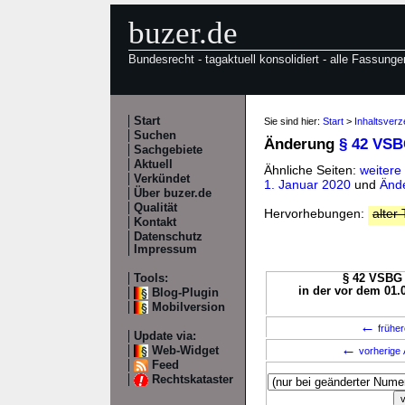
buzer.de
Bundesrecht - tagaktuell konsolidiert - alle Fassunge
Start
Sie sind hier:
Start
>
Inhaltsver
Suchen
Änderung
§ 42 VS
Sachgebiete
Aktuell
Ähnliche Seiten:
weiter
Verkündet
1. Januar 2020
und
Änd
Über buzer.de
Qualität
Hervorhebungen:
alter 
Kontakt
Datenschutz
Impressum
Tools:
§ 42 VSBG 
in der vor dem 01.
Blog-Plugin
Mobilversion
←
früher
Update via:
←
Web-Widget
vorherige 
Feed
Rechtskataster