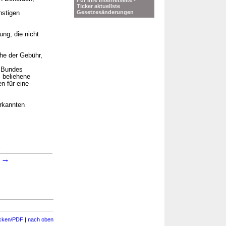
Für Ihre Internetseite -
Ticker aktuellste
Gesetzesänderungen
nstigen
ng, die nicht
öhe der Gebühr,
s Bundes
, beliehene
n für eine
erkannten
→
→
1
cken/PDF
|
nach oben