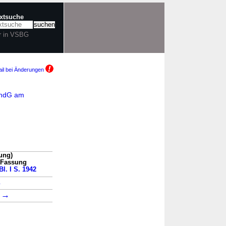
extsuche
r in VSBG
il bei Änderungen
ÄndG am
ung)
n Fassung
Bl. I S. 1942
→
→
1