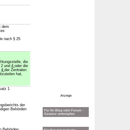
it dem
tes
le nach § 25
htungsstelle, die
z 2 und
4
oder die
d
4
der Zentralen
tzuteilen hat,
satz 1
Anzeige
ngsberichts der
ändigen Behörden
Für Ihr Blog oder Forum -
Gesetze verknüpfen
n Behörden,