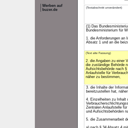
Werben auf
(Textabschnitt unverändert)
buzer.de
(1) Das Bundesministeriu
Bundesministerium für W
1. die Anforderungen an 
Absatz 1 und an die bei
(Text alte Fassung)
2. die Angaben zu einer V
die zuständige Behörde 
Aufsichtsbehörde nach §
Anlaufstelle für Verbrauc
näher zu bestimmen,
3. die Inhalte der Inform
bereitzustellen hat, näh
4. Einzelheiten zu Inhalt
Verbraucherschlichtungss
Zentralen Anlaufstelle f
und Aufsichtsbehörden n
5. die Zusammenarbeit de
a) nach § 34 Absatz 4 m