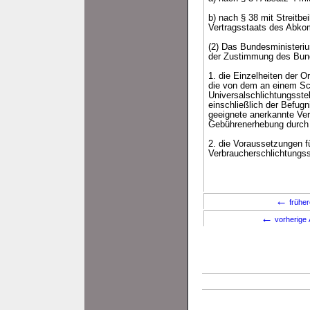
b) nach § 38 mit Streitbe
Vertragsstaats des Abko
(2) Das Bundesministeriu
der Zustimmung des Bund
1. die Einzelheiten der 
die von dem an einem Sch
Universalschlichtungsste
einschließlich der Befug
geeignete anerkannte Ver
Gebührenerhebung durch e
2. die Voraussetzungen f
Verbraucherschlichtungss
←
früher
←
vorherige 