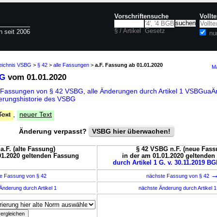
Vorschriftensuche
Vollt
§ / Artikel
Gesetz
n seit 2006
nu
zeichnis VSBG
>
§ 42
>
alle Fassungen
>
a.F. Fassung ab 01.01.2020
Ma
BG
vom 01.01.2020
e Fassungen von § 42 VSBG
,
alle Änderungen durch Artikel 1 VSBGua
erungshistorie des VSBG
Text
,
neuer Text
Änderung verpasst?
VSBG hier überwachen!
a.F. (alte Fassung)
§ 42 VSBG n.F. (neue Fass
01.2020 geltenden Fassung
in der am 01.01.2020 geltende
durch Artikel 1 G. v. 30.11.2019 BG
e Fassung von § 42
nächste Fassung von § 42
Änderung durch Artikel 1
nächste Änderung durch Artikel 