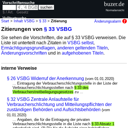
Vorschriftensuche
buzer.de
Normalansicht
§ / Art.
Gesetz
Volltextsuche
Start
>
Inhalt VSBG
>
§ 33
>
Zitierung
Änderungsalarm
Zitierungen von
§ 33 VSBG
nur in VSBG
Sie sehen die Vorschriften, die auf § 33 VSBG verweisen. Die
Liste ist unterteilt nach Zitaten in
VSBG selbst
,
Ermächtigungsgrundlagen
,
anderen geltenden Titeln
,
Änderungsvorschriften
und in
aufgehobenen Titeln
.
interne Verweise
§ 26 VSBG Widerruf der Anerkennung
(vom 01.01.2020)
... Eintragung der Verbraucherschlichtungsstelle in der Liste der
Verbraucherschlichtungsstellen nach
§ 33 des
Verbraucherstreitbeilegungsgesetzes
zu ...
§ 32 VSBG Zentrale Anlaufstelle für
Verbraucherschlichtung und Mitteilungspflichten der
zuständigen Behörden und Aufsichtsbehörden
(vom
01.01.2020)
... Angaben, die für die Eintragung der privaten
Verbraucherschlichtungsstelle in die Liste nach
§ 33 Absatz 1