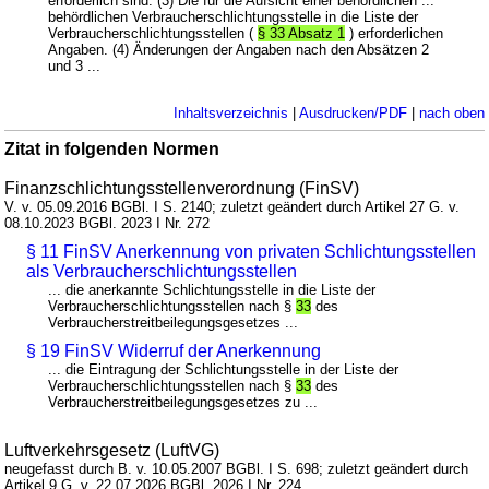
erforderlich sind. (3) Die für die Aufsicht einer behördlichen ...
behördlichen Verbraucherschlichtungsstelle in die Liste der
Verbraucherschlichtungsstellen (
§ 33 Absatz 1
) erforderlichen
Angaben. (4) Änderungen der Angaben nach den Absätzen 2
und 3 ...
Inhaltsverzeichnis
|
Ausdrucken/PDF
|
nach oben
Zitat in folgenden Normen
Finanzschlichtungsstellenverordnung (FinSV)
V. v. 05.09.2016 BGBl. I S. 2140; zuletzt geändert durch Artikel 27 G. v.
08.10.2023 BGBl. 2023 I Nr. 272
§ 11 FinSV Anerkennung von privaten Schlichtungsstellen
als Verbraucherschlichtungsstellen
... die anerkannte Schlichtungsstelle in die Liste der
Verbraucherschlichtungsstellen nach §
33
des
Verbraucherstreitbeilegungsgesetzes ...
§ 19 FinSV Widerruf der Anerkennung
... die Eintragung der Schlichtungsstelle in der Liste der
Verbraucherschlichtungsstellen nach §
33
des
Verbraucherstreitbeilegungsgesetzes zu ...
Luftverkehrsgesetz (LuftVG)
neugefasst durch B. v. 10.05.2007 BGBl. I S. 698; zuletzt geändert durch
Artikel 9 G. v. 22.07.2026 BGBl. 2026 I Nr. 224