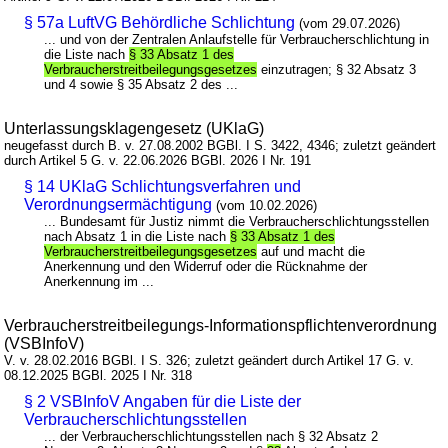
§ 57a LuftVG Behördliche Schlichtung
(vom 29.07.2026)
... und von der Zentralen Anlaufstelle für Verbraucherschlichtung in
die Liste nach
§ 33 Absatz 1 des
Verbraucherstreitbeilegungsgesetzes
einzutragen; § 32 Absatz 3
und 4 sowie § 35 Absatz 2 des ...
Unterlassungsklagengesetz (UKlaG)
neugefasst durch B. v. 27.08.2002 BGBl. I S. 3422, 4346; zuletzt geändert
durch Artikel 5 G. v. 22.06.2026 BGBl. 2026 I Nr. 191
§ 14 UKlaG Schlichtungsverfahren und
Verordnungsermächtigung
(vom 10.02.2026)
... Bundesamt für Justiz nimmt die Verbraucherschlichtungsstellen
nach Absatz 1 in die Liste nach
§ 33 Absatz 1 des
Verbraucherstreitbeilegungsgesetzes
auf und macht die
Anerkennung und den Widerruf oder die Rücknahme der
Anerkennung im ...
Verbraucherstreitbeilegungs-Informationspflichtenverordnung
(VSBInfoV)
V. v. 28.02.2016 BGBl. I S. 326; zuletzt geändert durch Artikel 17 G. v.
08.12.2025 BGBl. 2025 I Nr. 318
§ 2 VSBInfoV Angaben für die Liste der
Verbraucherschlichtungsstellen
... der Verbraucherschlichtungsstellen nach § 32 Absatz 2