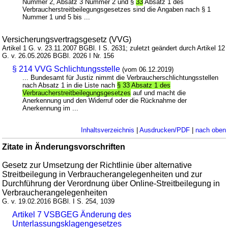
Nummer 2, Absatz 3 Nummer 2 und §
33
Absatz 1 des
Verbraucherstreitbeilegungsgesetzes sind die Angaben nach § 1
Nummer 1 und 5 bis ...
Versicherungsvertragsgesetz (VVG)
Artikel 1 G. v. 23.11.2007 BGBl. I S. 2631; zuletzt geändert durch Artikel 12
G. v. 26.05.2026 BGBl. 2026 I Nr. 156
§ 214 VVG Schlichtungsstelle
(vom 06.12.2019)
... Bundesamt für Justiz nimmt die Verbraucherschlichtungsstellen
nach Absatz 1 in die Liste nach
§ 33 Absatz 1 des
Verbraucherstreitbeilegungsgesetzes
auf und macht die
Anerkennung und den Widerruf oder die Rücknahme der
Anerkennung im ...
Inhaltsverzeichnis
|
Ausdrucken/PDF
|
nach oben
Zitate in Änderungsvorschriften
Gesetz zur Umsetzung der Richtlinie über alternative
Streitbeilegung in Verbraucherangelegenheiten und zur
Durchführung der Verordnung über Online-Streitbeilegung in
Verbraucherangelegenheiten
G. v. 19.02.2016 BGBl. I S. 254, 1039
Artikel 7 VSBGEG Änderung des
Unterlassungsklagengesetzes