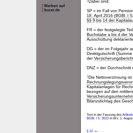
2
Dabei sind:
Werben auf
buzer.de
SP = im Fall von Pensi
18. April 2016 (BGBl. I S
§§ 9
bis
14 der Kapitala
FR = der festgelegte Tei
Buchstabe a bis d der 
Ausschüttung deklarierte
DG = der im Folgejahr a
Direktgutschrift (Summe 
der
Versicherungsberich
DNZ = der Durchschnitt d
3
Die Nettoverzinsung ist
Rechnungslegungsvero
Kapitalanlagen für Rech
bezogen auf den mittler
Versicherungsunterneh
Bilanzstichtag des Gesch
Text in der Fassung des
Artikel
BGBl. I S. 3023
m.W.v. 1. Augus
←
§ 12