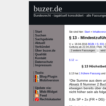
buzer.de
Bundesrecht - tagaktuell konsolidiert - alle Fassunge
Start
Sie sind hier:
Start
>
Inhaltsver
Suchen
§ 13 - Mindestzufü
Sachgebiete
Aktuell
V. v. 18.04.2016
BGBl. I S. 831
(
Verkündet
Geltung ab 22.04.2016; FNA: 7
Über buzer.de
2 weitere Fassungen
|
wird 
Qualität
Kontakt
←
§ 12
Datenschutz
Impressum
§ 13 Höchstbet
Tools:
§ 13 hat
1 frühere Fassung
und 
Blog-Plugin
1
Die Summe aus dem unge
Mobilversion
Absatz 8 Nummer 2 Buc
etwaigen bereits über da
Update via:
nicht höher sein als folg
Web-Widget
Feed
0,8x SP + 2x (FR + DG) +
Rechtskataster