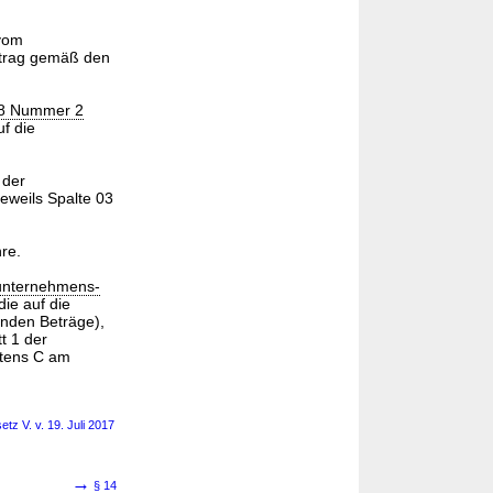
vom
Betrag gemäß den
 8 Nummer 2
uf die
 der
jeweils Spalte 03
re.
unternehmens-
die auf die
enden Beträge),
t 1 der
ostens C am
z V. v. 19. Juli 2017
→
§ 14