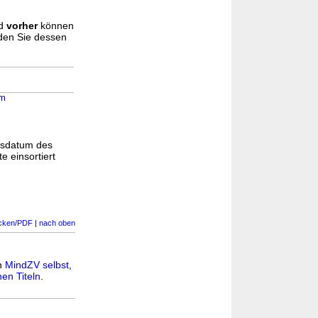
d
vorher
können
nden Sie dessen
em
gsdatum des
e einsortiert
cken/PDF
|
nach oben
in
MindZV selbst
,
en Titeln
.