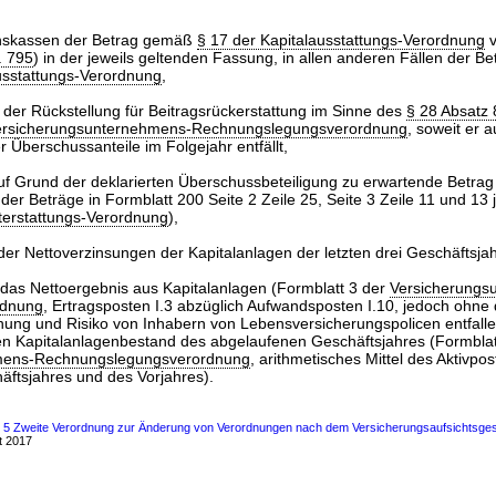
onskassen der Betrag gemäß
§ 17 der Kapitalausstattungs-Verordnung
. 795
) in der jeweils geltenden Fassung, in allen anderen Fällen der 
usstattungs-Verordnung
,
l der Rückstellung für Beitragsrückerstattung im Sinne des
§ 28 Absatz
Versicherungsunternehmens-Rechnungslegungsverordnung
, soweit er a
r Überschussanteile im Folgejahr entfällt,
uf Grund der deklarierten Überschussbeteiligung zu erwartende Betrag
der Beträge in Formblatt 200 Seite 2 Zeile 25, Seite 3 Zeile 11 und 13 
terstattungs-Verordnung
),
er Nettoverzinsungen der Kapitalanlagen der letzten drei Geschäftsjah
 das Nettoergebnis aus Kapitalanlagen (Formblatt 3 der
Versicherungs
rdnung
, Ertragsposten I.3 abzüglich Aufwandsposten I.10, jedoch ohne 
nung und Risiko von Inhabern von Lebensversicherungspolicen entfall
en Kapitalanlagenbestand des abgelaufenen Geschäftsjahres (Formblat
mens-Rechnungslegungsverordnung
, arithmetisches Mittel des Aktivp
äftsjahres und des Vorjahres).
s 5 Zweite Verordnung zur Änderung von Verordnungen nach dem Versicherungsaufsichtsgeset
t 2017