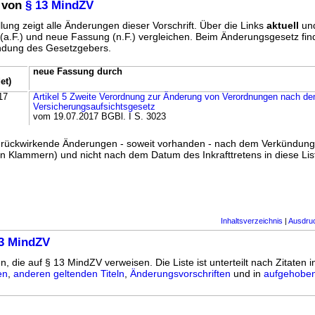
 von
§ 13 MindZV
lung zeigt alle Änderungen dieser Vorschrift. Über die Links
aktuell
un
g (a.F.) und neue Fassung (n.F.) vergleichen. Beim Änderungsgesetz fi
ündung des Gesetzgebers.
neue Fassung durch
et)
17
Artikel 5 Zweite Verordnung zur Änderung von Verordnungen nach d
Versicherungsaufsichtsgesetz
vom 19.07.2017 BGBl. I S. 3023
ss rückwirkende Änderungen - soweit vorhanden - nach dem Verkündun
n Klammern) und nicht nach dem Datum des Inkrafttretens in diese List
Inhaltsverzeichnis
|
Ausdru
13 MindZV
n, die auf § 13 MindZV verweisen. Die Liste ist unterteilt nach Zitaten 
en
,
anderen geltenden Titeln
,
Änderungsvorschriften
und in
aufgehoben