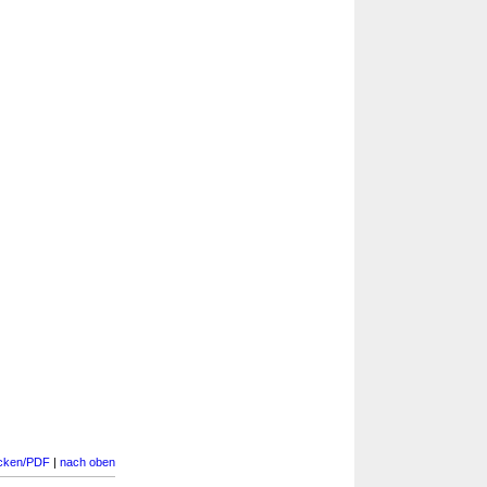
cken/PDF
|
nach oben