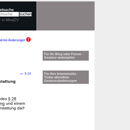
extsuche
r in MindZV
il bei Änderungen
Für Ihr Blog oder Forum -
Gesetze verknüpfen
→
§ 14
Für Ihre Internetseite -
Ticker aktuellste
stattung
Gesetzesänderungen
e des
§ 28
ung
und einem
rstattung darf