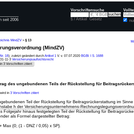
Vorschriftensuche
Vollt
§ / Artikel
Gesetz
n seit 2006
nu
zeichnis MindZV
>
§ 13
Ma
hrungsverordnung (MindZV)
Nr. 18
); zuletzt geändert durch
Artikel 1
V. v. 07.07.2020
BGBl. I S. 1688
631-11-3
Versicherungsaufsichtsrecht
in 3 Vorschriften zitiert
rag des ungebundenen Teils der Rückstellung für Beitragsrücker
wird in
3 Vorschriften zitiert
bundenen Teil der Rückstellung für Beitragsrückerstattung im Sinn
hstabe h der Versicherungsunternehmens-Rechnungslegungsverordn
s Folgejahr hinaus festgelegten Teil der Rückstellung für Beitragsrücke
ender als Formel dargestellter Betrag:
 Max {0; (1 - DNZ / 0,05) x SP}.