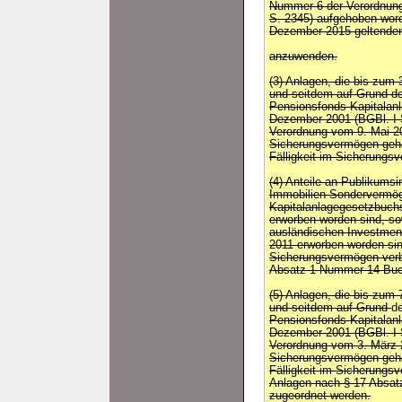
Nummer 6 der Verordnun
S. 2345) aufgehoben worde
Dezember 2015 geltende
anzuwenden.
(3) Anlagen, die bis zum 
und seitdem auf Grund 
Pensionsfonds-Kapitalan
Dezember 2001 (BGBl. I S
Verordnung vom 9. Mai 20
Sicherungsvermögen gehal
Fälligkeit im Sicherungs
(4) Anteile an Publikum
Immobilien-Sonderverm
Kapitalanlagegesetzbuchs
erworben worden sind, so
ausländischen Investment
2011 erworben worden si
Sicherungsvermögen verb
Absatz 1 Nummer 14 Buc
(5) Anlagen, die bis zum 
und seitdem auf Grund
d
Pensionsfonds-Kapitalan
Dezember 2001 (BGBl. I S
Verordnung vom 3. März 2
Sicherungsvermögen gehal
Fälligkeit im Sicherungs
Anlagen nach § 17 Absa
zugeordnet werden.