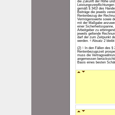
die Zukunft der Höhe und
Leistungsverpflichtungen
gemäß § 341f des Handels
Beiträge die jeweils vere
Rentenbezug der Rechnun
Vermögenswerte sowie de
mit der Maßgabe anzuwen
einer Sicherheitsspanne,
Arbeitgeber zu erbringend
jeweils geltende Rechnu
darf der zum Zeitpunkt 
werden.
6
Absatz 2 bleibt
(2)
1
In den Fällen des § 
Rentenbezugszeit prospek
muss die Vertragswährun
angemessen berücksicht
Basis eines besten Schät