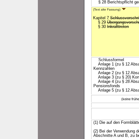
§ 28 Berichtspflicht ge
(Text alte Fassung)
Kapitel 7
Schlussvorschri
§ 29
Übergangsvorschr
§ 30
Inkrafttreten
Schlussformel
Anlage 1 (zu § 12 Absat
Kennzahlen
Anlage 2 (zu § 12 Absat
Anlage 3 (zu § 20) Kon
Anlage 4 (zu § 28 Absatz
Pensionsfonds
Anlage 5 (zu § 12 Absa
(keine frü
(1) Die auf den Formblä
(2) Bei der Verwendung 
Abschnitte A und B, zu b