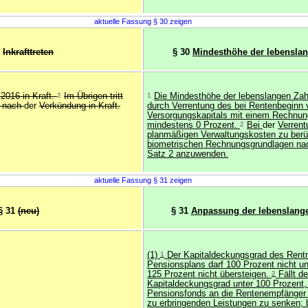
aktuelle Fassung § 30 zeigen
0
Inkrafttreten
§ 30
Mindesthöhe der lebensla
i 2016 in Kraft.
2
Im Übrigen tritt
1
Die Mindesthöhe der lebenslangen Zahl
g nach
der
Verkündung in Kraft.
durch Verrentung des bei Rentenbeginn
Versorgungskapitals mit einem Rechnun
mindestens 0 Prozent.
2
Bei
der
Verrent
planmäßigen Verwaltungskosten zu berü
biometrischen Rechnungsgrundlagen na
Satz 2 anzuwenden.
aktuelle Fassung § 31 zeigen
§ 31
(neu)
§ 31
Anpassung der lebenslang
(1)
1
Der Kapitaldeckungsgrad des Rent
Pensionsplans darf 100 Prozent nicht un
125 Prozent nicht übersteigen.
2
Fällt de
Kapitaldeckungsgrad unter 100 Prozent, 
Pensionsfonds an die Rentenempfänger
zu erbringenden Leistungen zu senken; 