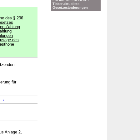
Für Ihre Internetseite -
Ticker aktuellste
Gesetzesänderungen
ne des § 236
esetzes
gen Zahlung
ahlung
hlungen
Zusage des
desthöhe
etzenden
erung für
→
.
us Anlage 2,