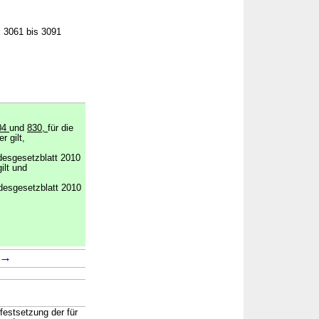
. 3061 bis 3091
04
und
830,
für die
r gilt,
desgesetzblatt 2010
ilt und
desgesetzblatt 2010
→
estsetzung der für