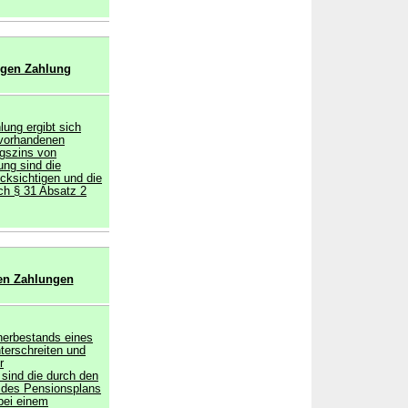
ngen Zahlung
ung ergibt sich
 vorhandenen
gszins von
ung sind die
cksichtigen und die
ch § 31 Absatz 2
en Zahlungen
nerbestands eines
terschreiten und
r
sind die durch den
 des Pensionsplans
bei einem