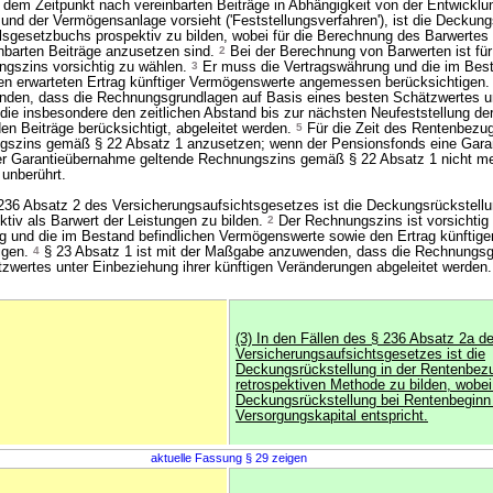
 dem Zeitpunkt nach vereinbarten Beiträge in Abhängigkeit von der Entwicklu
 und der Vermögensanlage vorsieht ('Feststellungsverfahren'), ist die Deckung
gesetzbuchs prospektiv zu bilden, wobei für die Berechnung des Barwertes 
inbarten Beiträge anzusetzen sind.
2
Bei der Berechnung von Barwerten ist für 
gszins vorsichtig zu wählen.
3
Er muss die Vertragswährung und die im Best
n erwarteten Ertrag künftiger Vermögenswerte angemessen berücksichtigen
den, dass die Rechnungsgrundlagen auf Basis eines besten Schätzwertes u
 die insbesondere den zeitlichen Abstand bis zur nächsten Neufeststellung de
en Beiträge berücksichtigt, abgeleitet werden.
5
Für die Zeit des Rentenbezug
ngszins gemäß § 22 Absatz 1 anzusetzen; wenn der Pensionsfonds eine Gara
der Garantieübernahme geltende Rechnungszins gemäß § 22 Absatz 1 nicht me
 unberührt.
236 Absatz 2 des Versicherungsaufsichtsgesetzes ist die Deckungsrückstellu
tiv als Barwert der Leistungen zu bilden.
2
Der Rechnungszins ist vorsichtig
g und die im Bestand befindlichen Vermögenswerte sowie den Ertrag künftig
igen.
4
§ 23 Absatz 1 ist mit der Maßgabe anzuwenden, dass die Rechnungsg
zwertes unter Einbeziehung ihrer künftigen Veränderungen abgeleitet werden.
(3) In den Fällen des § 236 Absatz 2a d
Versicherungsaufsichtsgesetzes ist die
Deckungsrückstellung in der Rentenbezu
retrospektiven Methode zu bilden, wobei
Deckungsrückstellung bei Rentenbegin
Versorgungskapital entspricht.
aktuelle Fassung § 29 zeigen