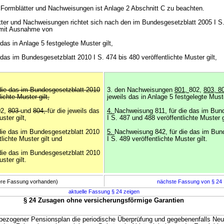
er Formblätter und Nachweisungen ist Anlage 2 Abschnitt C zu beachten.
tter und Nachweisungen richtet sich nach den im Bundesgesetzblatt 2005 I S
n mit Ausnahme von
das in Anlage 5 festgelegte Muster gilt,
 das im Bundesgesetzblatt 2010 I S. 474 bis 480 veröffentlichte Muster gilt,
die das im Bundesgesetzblatt 2010
3. den Nachweisungen
801,
802,
803, 8
lichte Muster gilt,
jeweils das in Anlage 5 festgelegte Muste
02,
803
und
804,
für die jeweils das
4.
Nachweisung 811, für die das im Bun
ster gilt,
I S. 487 und 488 veröffentlichte Muster g
die das im Bundesgesetzblatt 2010
5.
Nachweisung 842, für die das im Bun
lichte Muster gilt und
I S. 489 veröffentlichte Muster gilt.
die das im Bundesgesetzblatt 2010
ster gilt.
here Fassung vorhanden)
nächste Fassung von § 24
aktuelle Fassung § 24 zeigen
§ 24 Zusagen ohne versicherungsförmige Garantien
bezogener Pensionsplan die periodische Überprüfung und gegebenenfalls Neuf