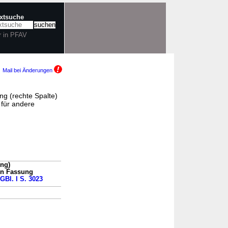
extsuche
r in PFAV
Mail bei Änderungen
ng (rechte Spalte)
für andere
ung)
en Fassung
BGBl. I S. 3023