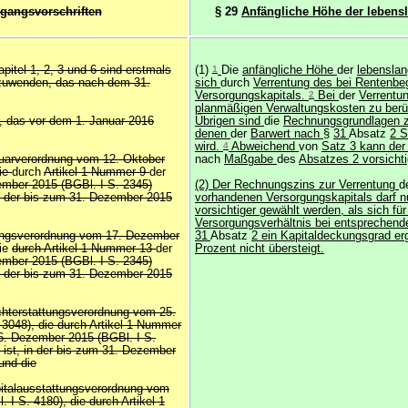
gangsvorschriften
§ 29
Anfängliche Höhe der lebens
apitel 1, 2, 3 und 6 sind erstmals
(1)
1
Die
anfängliche Höhe
der
lebenslan
nzuwenden, das nach dem 31.
sich
durch
Verrentung des bei Rentenbe
Versorgungskapitals.
2
Bei
der
Verrentu
planmäßigen Verwaltungskosten zu berü
r, das vor dem 1. Januar 2016
Übrigen sind
die
Rechnungsgrundlagen z
denen
der
Barwert nach
§
31
Absatz
2 S
wird.
4
Abweichend
von
Satz 3 kann de
tuarverordnung vom 12. Oktober
nach
Maßgabe
des
Absatzes 2 vorsicht
die
durch
Artikel 1 Nummer 9
der
mber 2015 (BGBl. I S. 2345)
(2) Der Rechnungszins zur Verrentung
d
n der bis zum 31. Dezember 2015
vorhandenen Versorgungskapitals darf nu
vorsichtiger gewählt werden, als sich fü
Versorgungsverhältnis bei entsprechen
ngsverordnung vom 17. Dezember
31
Absatz
2 ein Kapitaldeckungsgrad er
ie
durch Artikel 1 Nummer 13
der
Prozent nicht übersteigt.
mber 2015 (BGBl. I S. 2345)
n der bis zum 31. Dezember 2015
chterstattungsverordnung vom 25.
 3048), die durch Artikel 1 Nummer
6. Dezember 2015 (BGBl. I S.
ist, in der bis zum 31. Dezember
und die
pitalausstattungsverordnung vom
I S. 4180), die durch Artikel 1