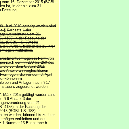
g vom 16. Dezember 2015 (BGBl. I
n ist, in der bis zum 31.
n Fassung
30. Juni 2010 getätigt worden sind
des
§
6
Absatz
1 der
lagenverordnung vom 21.
. 4185) in der Fassung der
11 (BGBl. I S. 794) im
ten wurden, können bis zu ihrer
vermögen verbleiben.
sinvestmentvermögen in Form
von
ögen
nach
den §§ 230 bis 260
des
, die vor dem 8. April 2011
wie Anteile an vergleichbaren
vermögen, die vor dem 8. April
nd, können im
leiben und Anlagen nach § 17
hstabe c zugeordnet
werden.
7. März 2015 getätigt worden sind
es §
6
Absatz
3
der
lagenverordnung vom 21.
. 4185) in der Fassung der
015 (BGBl. I S. 188) im
ten wurden, können bis zu ihrer
vermögen verbleiben und den
tz 1 Nummer 13 Buchstabe b