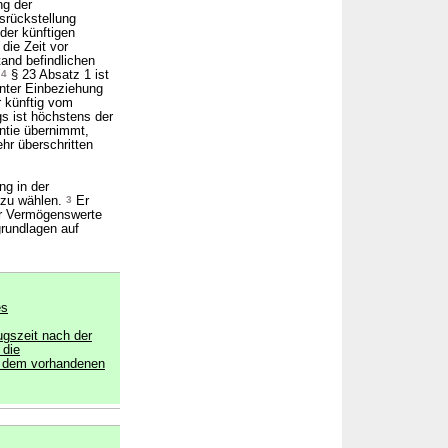
ng der
srückstellung
der künftigen
die Zeit vor
and befindlichen
.
4
§ 23 Absatz 1 ist
nter Einbeziehung
r künftig vom
s ist höchstens der
ntie übernimmt,
hr überschritten
ng in der
 zu wählen.
3
Er
er Vermögenswerte
rundlagen auf
es
gszeit nach der
 die
n dem vorhandenen