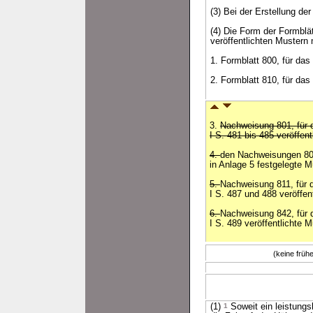
(3) Bei der Erstellung d
(4) Die Form der Formblä
veröffentlichten Muster
1. Formblatt 800, für das 
2. Formblatt 810, für das
3.
Nachweisung 801, für 
I S. 481 bis 485 veröffent
4.
den Nachweisungen 8
in Anlage 5 festgelegte Mu
5.
Nachweisung 811, für 
I S. 487 und 488 veröffent
6.
Nachweisung 842, für 
I S. 489 veröffentlichte Mu
(keine frü
(1)
1
Soweit ein leistungs