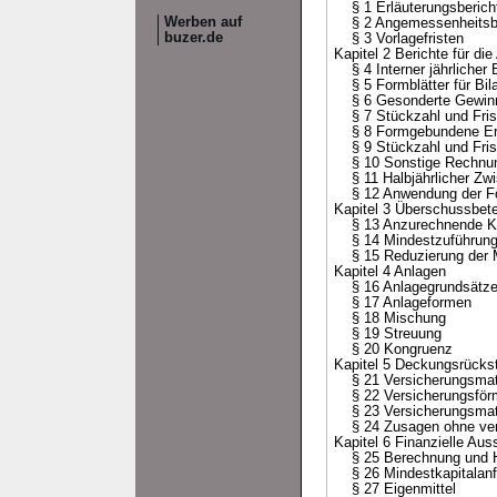
§ 1 Erläuterungsberich
Werben auf
§ 2 Angemessenheitsbe
buzer.de
§ 3 Vorlagefristen
Kapitel 2 Berichte für di
§ 4 Interner jährlicher 
§ 5 Formblätter für Bil
§ 6 Gesonderte Gewinn
§ 7 Stückzahl und Friste
§ 8 Formgebundene Erl
§ 9 Stückzahl und Frist
§ 10 Sonstige Rechnun
§ 11 Halbjährlicher Zwi
§ 12 Anwendung der Fo
Kapitel 3 Überschussbete
§ 13 Anzurechnende Kap
§ 14 Mindestzuführung z
§ 15 Reduzierung der M
Kapitel 4 Anlagen
§ 16 Anlagegrundsätze
§ 17 Anlageformen
§ 18 Mischung
§ 19 Streuung
§ 20 Kongruenz
Kapitel 5 Deckungsrückst
§ 21 Versicherungsmat
§ 22 Versicherungsförm
§ 23 Versicherungsmath
§ 24 Zusagen ohne vers
Kapitel 6 Finanzielle Aus
§ 25 Berechnung und Höh
§ 26 Mindestkapitalanfo
§ 27 Eigenmittel