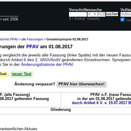
Vorschriftensuche
Vollt
§ / Artikel
Gesetz
n seit 2006
nu
eichnis PFAV
>
alle Fassungen
>
Gesamtsynopse 01.08.2017
erungen der
PFAV
am 01.08.2017
vergleicht die jeweils alte Fassung (linke Spalte) mit der neuen Fassu
 durch
Artikel 6 des 2. VAGVÄndV
geänderten Einzelnormen. Synopsen 
 Sie in der
Änderungshistorie der PFAV
.
Text
,
neuer Text
Änderung verpasst?
PFAV hier überwachen!
F. (alte Fassung)
PFAV n.F. (neue Fass
.08.2017 geltenden Fassung
in der am 01.08.2017 geltend
durch Artikel 6 V. v. 19.07.2017 
Gliederung
rantwortlichen Aktuars