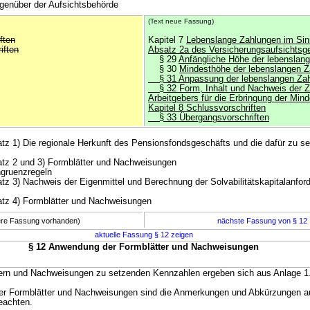
genüber der Aufsichtsbehörde
(Text neue Fassung)
ften
Kapitel 7
Lebenslange Zahlungen im Sin
iften
Absatz 2a des Versicherungsaufsichtsg
§ 29
Anfängliche Höhe der lebenslan
§ 30
Mindesthöhe der lebenslangen Z
§ 31 Anpassung der lebenslangen Za
§ 32 Form, Inhalt und Nachweis der 
Arbeitgebers für die Erbringung der Min
Kapitel 8 Schlussvorschriften
§ 33 Übergangsvorschriften
z 1) Die regionale Herkunft des Pensionsfondsgeschäfts und die dafür zu s
z 2 und 3) Formblätter und Nachweisungen
gruenzregeln
 3) Nachweis der Eigenmittel und Berechnung der Solvabilitätskapitalanford
tz 4) Formblätter und Nachweisungen
here Fassung vorhanden)
nächste Fassung von § 12
aktuelle Fassung § 12 zeigen
§ 12 Anwendung der Formblätter und Nachweisungen
ttern und Nachweisungen zu setzenden Kennzahlen ergeben sich aus Anlage 1
der Formblätter und Nachweisungen sind die Anmerkungen und Abkürzungen a
eachten.