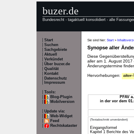
buzer.de
Bundesrecht - tagaktuell konsolidiert - alle Fassunge
Start
Sie sind hier:
Start
>
Inhaltsverz
Suchen
Synopse aller Änd
Sachgebiete
Aktuell
Diese Gegenüberstellung 
Verkündet
aller am 1. August 2017
Über buzer.de
Änderungstermine finden
Qualität
Kontakt
Hervorhebungen:
alter 
Datenschutz
Impressum
Tools:
Blog-Plugin
PFAV a.
in der vor dem 01
Mobilversion
Update via:
Web-Widget
(Textabschnitt unverändert)
Feed
Rechtskataster
Eingangsformel
Kapitel 1 Berichte des Ve