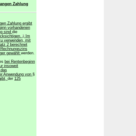
langen Zahlung
gen Zahlung ergibt
ginn vorhandenen
ng sind
die
cksichtigen.
3
Im
u verwenden, mit
atz 2 berechnet
r Rechnungszins
iger gewählt
werden.
es
bei Rentenbeginn
r insoweit
r das
der Anwendung von
§
gibt,
der
125