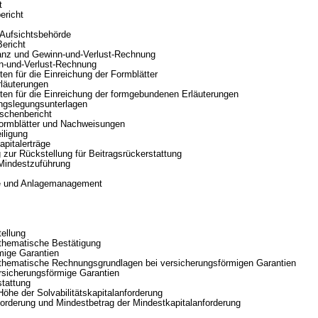
t
richt
e Aufsichtsbehörde
Bericht
anz und Gewinn-und-Verlust-Rechnung
-und-Verlust-Rechnung
n für die Einreichung der Formblätter
äuterungen
en für die Einreichung der formgebundenen Erläuterungen
gslegungsunterlagen
schenbericht
rmblätter und Nachweisungen
iligung
italerträge
ur Rückstellung für Beitragsrückerstattung
indestzuführung
 und Anlagemanagement
ellung
hematische Bestätigung
ige Garantien
ematische Rechnungsgrundlagen bei versicherungsförmigen Garantien
icherungsförmige Garantien
stattung
e der Solvabilitätskapitalanforderung
rderung und Mindestbetrag der Mindestkapitalanforderung