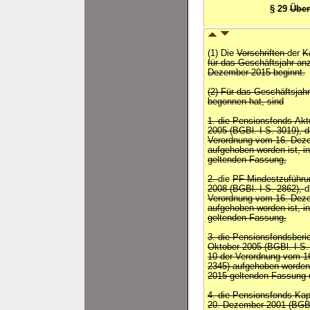
§ 29
Über
(1) Die
Vorschriften
der
K
für das Geschäftsjahr a
Dezember 2015 beginnt.
(2) Für das Geschäftsjah
begonnen hat, sind
1. die Pensionsfonds-Ak
2005 (BGBl. I S. 3019), 
Verordnung vom 16. Deze
aufgehoben worden ist, i
geltenden Fassung,
2.
die
PF-Mindestzuführu
2008 (BGBl. I S. 2862),
d
Verordnung vom 16. Deze
aufgehoben worden ist, i
geltenden Fassung,
3. die Pensionsfondsberi
Oktober 2005 (BGBl. I S.
10 der Verordnung vom 1
2345) aufgehoben worden 
2015 geltenden Fassung 
4. die Pensionsfonds-Ka
20. Dezember 2001 (BGBl. 