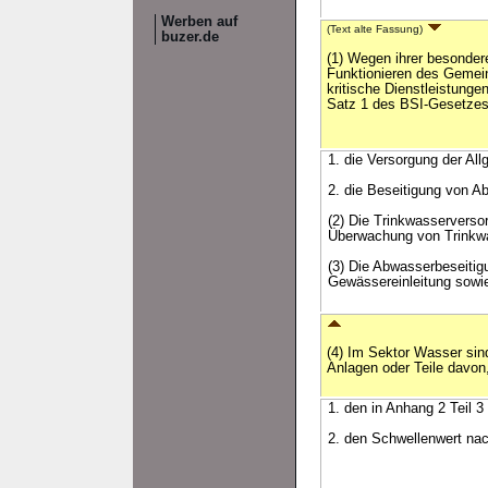
Werben auf
(Text alte Fassung)
buzer.de
(1) Wegen ihrer besonder
Funktionieren des Gemei
kritische Dienstleistung
Satz 1 des BSI-Gesetzes
1. die Versorgung der Al
2. die Beseitigung von A
(2) Die Trinkwasserverso
Überwachung von Trinkwa
(3) Die Abwasserbeseiti
Gewässereinleitung sowi
(4) Im Sektor Wasser si
Anlagen oder Teile davon,
1. den in Anhang 2 Teil 
2. den Schwellenwert nac