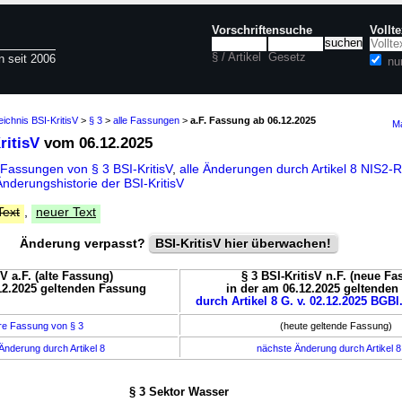
Vorschriftensuche
Vollt
§ / Artikel
Gesetz
n seit 2006
nu
eichnis BSI-KritisV
>
§ 3
>
alle Fassungen
>
a.F. Fassung ab 06.12.2025
Ma
ritisV
vom 06.12.2025
 Fassungen von § 3 BSI-KritisV
,
alle Änderungen durch Artikel 8 NIS2
Änderungshistorie der BSI-KritisV
Text
,
neuer Text
Änderung verpasst?
BSI-KritisV hier überwachen!
sV a.F. (alte Fassung)
§ 3 BSI-KritisV n.F. (neue Fa
12.2025 geltenden Fassung
in der am 06.12.2025 geltende
durch Artikel 8 G. v. 02.12.2025 BGBl.
re Fassung von § 3
(heute geltende Fassung)
Änderung durch Artikel 8
nächste Änderung durch Artikel 
§ 3 Sektor Wasser