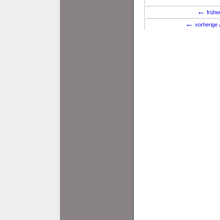
←
frühe
←
vorherige 