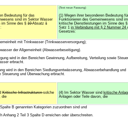
(Text neue Fassung)
en Bedeutung für das
(1) Wegen ihrer besonderen Bedeutung fü
nwesens sind im Sektor Wasser
Funktionieren des Gemeinwesens sind i
en im Sinne des §
10
Absatz
1
kritische Dienstleistungen im Sinne des 
:
Satz 1
in Verbindung mit § 2 Nummer 24
Gesetzes:
lgemeinheit mit Trinkwasser (Trinkwasserversorgung);
bwasser der Allgemeinheit (Abwasserbeseitigung).
rgung wird in den Bereichen Gewinnung, Aufbereitung, Verteilung sowie Steue
sser erbracht.
gung wird in den Bereichen Siedlungsentwässerung, Abwasserbehandlung und
e Steuerung und Überwachung erbracht.
nd
Kritische Infrastrukturen
solche
(4) Im Sektor Wasser sind
kritische Anla
 die
Anlagen oder Teile davon, die
3 Spalte B genannten Kategorien zuzuordnen sind und
h Anhang 2 Teil 3 Spalte D erreichen oder überschreiten.