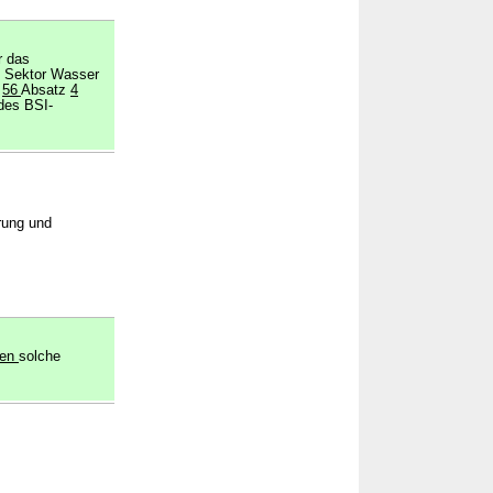
r das
m Sektor Wasser
§
56
Absatz
4
des BSI-
rung und
gen
solche