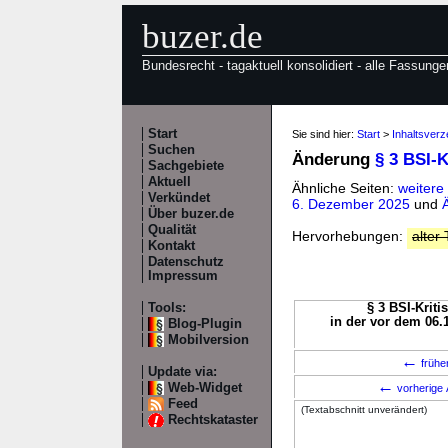
buzer.de
Bundesrecht - tagaktuell konsolidiert - alle Fassunge
Start
Sie sind hier:
Start
>
Inhaltsverz
Suchen
Änderung
§ 3 BSI-K
Sachgebiete
Aktuell
Ähnliche Seiten:
weitere
Verkündet
6. Dezember 2025
und
Über buzer.de
Qualität
Hervorhebungen:
alter 
Kontakt
Datenschutz
Impressum
Tools:
§ 3 BSI-Kriti
in der vor dem 06.
Blog-Plugin
Mobilversion
←
frühe
Update via:
←
Web-Widget
vorherige 
Feed
(Textabschnitt unverändert)
Rechtskataster