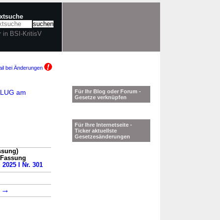
extsuche
r in BSI-KritisV
il bei Änderungen
-RLUG am
Für Ihr Blog oder Forum -
Gesetze verknüpfen
Für Ihre Internetseite -
Ticker aktuellste
Gesetzesänderungen
ssung)
n Fassung
 2025 I Nr. 301
→
8