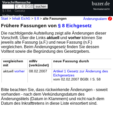
Vorschriftensuche
buzer.de
Normalansicht
§ / Art.
Gesetz
Volltextsuche
Start
>
Inhalt EichG
>
§ 8
>
alte Fassungen
Änderungsalarm
Frühere Fassungen von
§ 8 Eichgesetz
nur in EichG
Die nachfolgende Aufstellung zeigt alle Änderungen dieser
Vorschrift. Über die Links
aktuell
und
vorher
können Sie
jeweils alte Fassung (a.F.) und neue Fassung (n.F.)
vergleichen. Beim Änderungsgesetz finden Sie dessen
Volltext sowie die Begründung des Gesetzgebers.
vergleichen
mWv
neue Fassung durch
mit
(verkündet)
aktuell
vorher
08.02.2007
Artikel 1 Gesetz zur Änderung des
Eichgesetzes
vom 02.02.2007 BGBl. I S. 58
Bitte beachten Sie, dass rückwirkende Änderungen - soweit
vorhanden - nach dem Verkündungsdatum des
Änderungstitels (Datum in Klammern) und nicht nach dem
Datum des Inkrafttretens in diese Liste einsortiert sind.