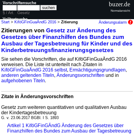
Vorschriftensuche
buzer.de
Normalansicht
§ / Art.
Gesetz
Volltextsuche
Start
>
KiföGFinGuaÄndG 2016
>
Zitierung
Änderungsalarm
Zitierungen von
Gesetz zur Änderung des
nur in KiföGFinGuaÄndG 2016
Gesetzes über Finanzhilfen des Bundes zum
Ausbau der Tagesbetreuung für Kinder und des
Kinderbetreuungsfinanzierungsgesetzes
Sie sehen die Vorschriften, die auf KiföGFinGuaÄndG 2016
verweisen. Die Liste ist unterteilt nach Zitaten in
KiföGFinGuaÄndG 2016 selbst
,
Ermächtigungsgrundlagen
,
anderen geltenden Titeln
,
Änderungsvorschriften
und in
aufgehobenen Titeln
.
Zitate in Änderungsvorschriften
Gesetz zum weiteren quantitativen und qualitativen Ausbau
der Kindertagesbetreuung
G. v. 23.06.2017 BGBl. I S. 1893
Artikel 1 KiföGFinGÄndG Änderung des Gesetzes über
Finanzhilfen des Bundes zum Ausbau der Tagesbetreuung