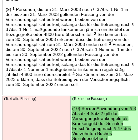
(9)
1
Personen, die am 31. März 2003 nach § 3 Abs. 1 Nr. 1 in
der bis zum 31. März 2003 geltenden Fassung von der
Versicherungspflicht befreit waren, bleiben von der
Versicherungspflicht befreit, solange das für die Befreiung nach §
3 Abs. 1 Nr. 1 maßgebende Einkommen jährlich ein Siebtel der
Bezugsgröße oder 4800 Euro überschreitet.
2
Sie können bis
zum 30. September 2003 erklären, dass die Befreiung von der
Versicherungspflicht zum 31. März 2003 enden soll.
3
Personen,
die am 30. September 2022 nach § 3 Absatz 1 Nummer 1 in der
bis zum 30. September 2022 geltenden Fassung von der
Versicherungspflicht befreit waren, bleiben von der
Versicherungspflicht befreit, solange das für die Befreiung nach §
3 Absatz 1 Nummer 1 maßgebende Einkommen regelmäßig
jährlich 4.800 Euro überschreitet.
4
Sie können bis zum 31. März
2023 erklären, dass die Befreiung von der Versicherungspflicht
zum 30. September 2022 enden soll.
(Text alte Fassung)
(Text neue Fassung)
(10) Bei der Anwendung von § 3
Absatz 4 Satz 2 gilt das
Versorgungskrankengeld als
Krankengeld der Sozialen
Entschädigung nach § 47 des
Vierzehnten Buches
Sozialgesetzbuch.