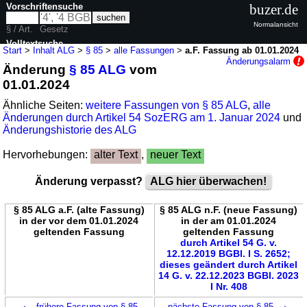
Vorschriftensuche
buzer.de
Normalansicht
§ / Art.
Gesetz
Volltextsuche
Start
>
Inhalt ALG
>
§ 85
>
alle Fassungen
>
a.F. Fassung ab 01.01.2024
Änderungsalarm
Änderung
§ 85 ALG
vom
nur in ALG
01.01.2024
Ähnliche Seiten:
weitere Fassungen von § 85 ALG
,
alle
Änderungen durch Artikel 54 SozERG am 1. Januar 2024
und
Änderungshistorie des ALG
Hervorhebungen:
alter Text
,
neuer Text
Änderung verpasst?
ALG hier überwachen!
§ 85 ALG a.F. (alte Fassung)
§ 85 ALG n.F. (neue Fassung)
in der vor dem 01.01.2024
in der am 01.01.2024
geltenden Fassung
geltenden Fassung
durch Artikel 54 G. v.
12.12.2019 BGBl. I S. 2652;
dieses geändert durch Artikel
14 G. v. 22.12.2023 BGBl. 2023
I Nr. 408
←
→
frühere Fassung von § 85
nächste Fassung von § 85