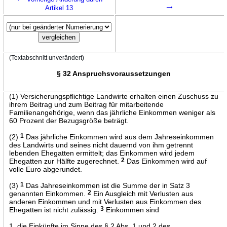
→
Artikel 13
(Textabschnitt unverändert)
§ 32 Anspruchsvoraussetzungen
(1) Versicherungspflichtige Landwirte erhalten einen Zuschuss zu
ihrem Beitrag und zum Beitrag für mitarbeitende
Familienangehörige, wenn das jährliche Einkommen weniger als
60 Prozent der Bezugsgröße beträgt.
(2)
1
Das jährliche Einkommen wird aus dem Jahreseinkommen
des Landwirts und seines nicht dauernd von ihm getrennt
lebenden Ehegatten ermittelt; das Einkommen wird jedem
Ehegatten zur Hälfte zugerechnet.
2
Das Einkommen wird auf
volle Euro abgerundet.
(3)
1
Das Jahreseinkommen ist die Summe der in Satz 3
genannten Einkommen.
2
Ein Ausgleich mit Verlusten aus
anderen Einkommen und mit Verlusten aus Einkommen des
Ehegatten ist nicht zulässig.
3
Einkommen sind
1. die Einkünfte im Sinne des § 2 Abs. 1 und 2 des