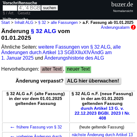
Vorschriftensuche
buzer.de
Normalansicht
§ / Art.
Gesetz
Volltextsuche
Start
>
Inhalt ALG
>
§ 32
>
alle Fassungen
>
a.F. Fassung ab 01.01.2025
Änderungsalarm
Änderung
§ 32 ALG
vom
nur in ALG
01.01.2025
Ähnliche Seiten:
weitere Fassungen von § 32 ALG
,
alle
Änderungen durch Artikel 13 SGBXIIuXIVÄndG am
1. Januar 2025
und
Änderungshistorie des ALG
Hervorhebungen:
alter Text
,
neuer Text
Änderung verpasst?
ALG hier überwachen!
§ 32 ALG a.F. (alte Fassung)
§ 32 ALG n.F. (neue Fassung)
in der vor dem 01.01.2025
in der am 01.01.2025
geltenden Fassung
geltenden Fassung
durch Artikel 13 G. v.
22.12.2023 BGBl. 2023 I Nr.
408
←
frühere Fassung von § 32
(heute geltende Fassung)
←
nächste Änderung durch Artikel 13
vorherige Änderung durch