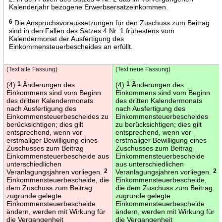
Kalenderjahr bezogene Erwerbsersatzeinkommen.
6
Die Anspruchsvoraussetzungen für den Zuschuss zum Beitrag
sind in den Fällen des Satzes 4 Nr. 1 frühestens vom
Kalendermonat der Ausfertigung des
Einkommensteuerbescheides an erfüllt.
(Text alte Fassung)
(Text neue Fassung)
(4)
1
Änderungen des
(4)
1
Änderungen des
Einkommens sind vom Beginn
Einkommens sind vom Beginn
des dritten Kalendermonats
des dritten Kalendermonats
nach Ausfertigung des
nach Ausfertigung des
Einkommensteuerbescheides zu
Einkommensteuerbescheides
berücksichtigen; dies gilt
zu berücksichtigen; dies gilt
entsprechend, wenn vor
entsprechend, wenn vor
erstmaliger Bewilligung eines
erstmaliger Bewilligung eines
Zuschusses zum Beitrag
Zuschusses zum Beitrag
Einkommensteuerbescheide aus
Einkommensteuerbescheide
unterschiedlichen
aus unterschiedlichen
Veranlagungsjahren vorliegen.
2
Veranlagungsjahren vorliegen.
2
Einkommensteuerbescheide, die
Einkommensteuerbescheide,
dem Zuschuss zum Beitrag
die dem Zuschuss zum Beitrag
zugrunde gelegte
zugrunde gelegte
Einkommensteuerbescheide
Einkommensteuerbescheide
ändern, werden mit Wirkung für
ändern, werden mit Wirkung für
die Vergangenheit
die Vergangenheit