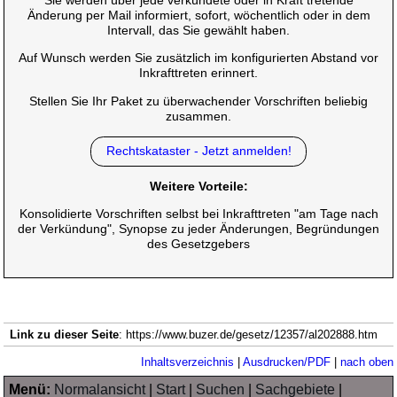
Sie werden über jede verkündete oder in Kraft tretende
Änderung per Mail informiert, sofort, wöchentlich oder in dem
Intervall, das Sie gewählt haben.
Auf Wunsch werden Sie zusätzlich im konfigurierten Abstand vor
Inkrafttreten erinnert.
Stellen Sie Ihr Paket zu überwachender Vorschriften beliebig
zusammen.
Rechtskataster - Jetzt anmelden!
Weitere Vorteile:
Konsolidierte Vorschriften selbst bei Inkrafttreten "am Tage nach
der Verkündung", Synopse zu jeder Änderungen, Begründungen
des Gesetzgebers
Link zu dieser Seite
: https://www.buzer.de/gesetz/12357/al202888.htm
Inhaltsverzeichnis
|
Ausdrucken/PDF
|
nach oben
Menü:
Normalansicht
|
Start
|
Suchen
|
Sachgebiete
|