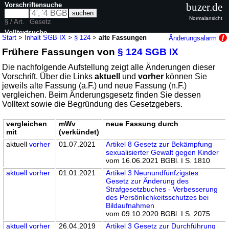
Vorschriftensuche
buzer.de
Normalansicht
§ / Art.
Gesetz
Volltextsuche
Start
>
Inhalt SGB IX
>
§ 124
>
alte Fassungen
Änderungsalarm
Frühere Fassungen von
§ 124 SGB IX
nur in SGB IX
Die nachfolgende Aufstellung zeigt alle Änderungen dieser
Vorschrift. Über die Links
aktuell
und
vorher
können Sie
jeweils alte Fassung (a.F.) und neue Fassung (n.F.)
vergleichen. Beim Änderungsgesetz finden Sie dessen
Volltext sowie die Begründung des Gesetzgebers.
vergleichen
mWv
neue Fassung durch
mit
(verkündet)
aktuell
vorher
01.07.2021
Artikel 8 Gesetz zur Bekämpfung
sexualisierter Gewalt gegen Kinder
vom 16.06.2021 BGBl. I S. 1810
aktuell
vorher
01.01.2021
Artikel 3 Neunundfünfzigstes
Gesetz zur Änderung des
Strafgesetzbuches - Verbesserung
des Persönlichkeitsschutzes bei
Bildaufnahmen
vom 09.10.2020 BGBl. I S. 2075
aktuell
vorher
26.04.2019
Artikel 3 Gesetz zur Durchführung