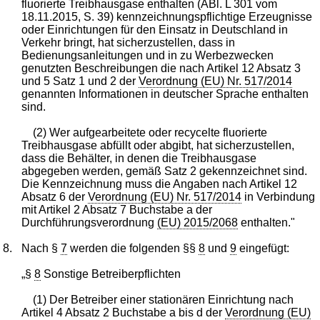
fluorierte Treibhausgase enthalten (ABl. L 301 vom
18.11.2015, S. 39) kennzeichnungspflichtige Erzeugnisse
oder Einrichtungen für den Einsatz in Deutschland in
Verkehr bringt, hat sicherzustellen, dass in
Bedienungsanleitungen und in zu Werbezwecken
genutzten Beschreibungen die nach Artikel 12 Absatz 3
und 5 Satz 1 und 2 der
Verordnung (EU) Nr. 517/2014
genannten Informationen in deutscher Sprache enthalten
sind.
(2) Wer aufgearbeitete oder recycelte fluorierte
Treibhausgase abfüllt oder abgibt, hat sicherzustellen,
dass die Behälter, in denen die Treibhausgase
abgegeben werden, gemäß Satz 2 gekennzeichnet sind.
Die Kennzeichnung muss die Angaben nach Artikel 12
Absatz 6 der
Verordnung (EU) Nr. 517/2014
in Verbindung
mit Artikel 2 Absatz 7 Buchstabe a der
Durchführungsverordnung
(EU) 2015/2068
enthalten."
8.
Nach §
7
werden die folgenden §§
8
und
9
eingefügt:
„§
8
Sonstige Betreiberpflichten
(1) Der Betreiber einer stationären Einrichtung nach
Artikel 4 Absatz 2 Buchstabe a bis d der
Verordnung (EU)