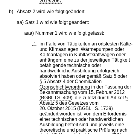
2015/2067
."
b)
Absatz 2 wird wie folgt geändert:
aa)
Satz 1 wird wie folgt geändert:
aaa)
Nummer 1 wird wie folgt gefasst:
„1.
im Falle von Tätigkeiten an ortsfesten Kälte-
und Klimaanlagen, Wärmepumpen oder
Kälteanlagen in Kühllastkraftwagen oder -
anhängern eine zu der jeweiligen Tätigkeit
befähigende technische oder
handwerkliche Ausbildung erfolgreich
absolviert haben oder gemäß Satz 5 oder
§
5
Absatz 4 der
Chemikalien-
Ozonschichtverordnung
in der Fassung der
Bekanntmachung vom
15. Februar 2012
(BGBl. I S. 409
), die zuletzt durch Artikel
5
Absatz 5 des Gesetzes vom
20. Oktober 2015 (BGBl. I S. 1739
)
geändert worden ist, von dem Erfordernis
einer technischen oder handwerklichen
Ausbildung befreit sind und jeweils eine
theoretische und praktische Prüfung nach