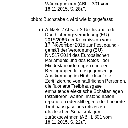
Wärmepumpen (ABl. L 301 vom
18.11.2015, S. 28),".
bbbb) Buchstabe c wird wie folgt gefasst:
„c)
Artikels 2 Absatz 2 Buchstabe a der
Durchführungsverordnung
(EU)
2015/2066
der Kommission vom
17. November 2015 zur Festlegung -
gemäß der
Verordnung (EU)
Nr. 517/2014
des Europäischen
Parlaments und des Rates - der
Mindestanforderungen und der
Bedingungen für die gegenseitige
Anerkennung im Hinblick auf die
Zertifizierung von natürlichen Personen,
die fluorierte Treibhausgase
enthaltende elektrische Schaltanlagen
installieren, warten, instand halten,
reparieren oder stilllegen oder fluorierte
Treibhausgase aus ortsfesten
elektrischen Schaltanlagen
zurückgewinnen (ABl. L 301 vom
18.11.2015, S. 22),".