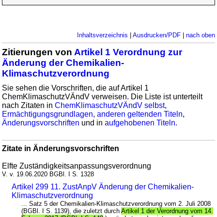
Inhaltsverzeichnis
|
Ausdrucken/PDF
|
nach oben
Zitierungen von
Artikel 1 Verordnung zur
Änderung der Chemikalien-
Klimaschutzverordnung
Sie sehen die Vorschriften, die auf Artikel 1
ChemKlimaschutzVÄndV verweisen. Die Liste ist unterteilt
nach Zitaten in
ChemKlimaschutzVÄndV selbst
,
Ermächtigungsgrundlagen
,
anderen geltenden Titeln
,
Änderungsvorschriften
und in
aufgehobenen Titeln
.
Zitate in Änderungsvorschriften
Elfte Zuständigkeitsanpassungsverordnung
V. v. 19.06.2020 BGBl. I S. 1328
Artikel 299 11. ZustAnpV Änderung der Chemikalien-
Klimaschutzverordnung
... Satz 5 der Chemikalien-Klimaschutzverordnung vom 2. Juli 2008
(BGBl. I S. 1139), die zuletzt durch
Artikel 1 der Verordnung vom 14.