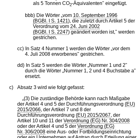
als 5 Tonnen CO
-Äquivalenten" eingefügt.
2
bbb)
Die Wörter „vom
10. September 1996
(BGBl. I S. 1421
), die zuletzt durch Artikel 5 der
Verordnung vom
24. Juni 2002
(BGBl. I S. 2247
) geändert worden ist," werden
gestrichen.
cc)
In Satz 4 Nummer 1 werden die Wörter „vor dem
4. Juli 2008 erworbenes" gestrichen.
dd)
In Satz 5 werden die Wörter „Nummer 1 und 2"
durch die Wörter „Nummer 1, 2 und 4 Buchstabe a"
ersetzt.
c)
Absatz 3 wird wie folgt gefasst:
„(3) Die zuständige Behörde kann nach Maßgabe
der Artikel 4 und 5 der Durchführungsverordnung
(EU)
2015/2066
, der Artikel 7 und 8 der
Durchführungsverordnung
(EU) 2015/2067
, der
Artikel 10 und 11 der
Verordnung (EG) Nr. 304/2008
oder der Artikel 4 und 5 der
Verordnung (EG)
Nr. 306/2008
eine Aus- oder Fortbildungseinrichtung
oder ein Unternehmen auf Antrag durch Erteilung einer