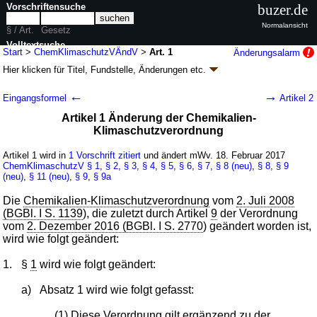
Vorschriftensuche
buzer.de
Normalansicht
§ / Art.
Gesetz
Volltextsuche
Start
>
ChemKlimaschutzVÄndV
>
Art. 1
Änderungsalarm
Hier klicken für
Titel, Fundstelle, Änderungen
etc.
nur in ChemKlimaschutzVÄndV
Artikel 1 - Verordnung zur Änderung der
←
→
Eingangsformel
Artikel 2
Chemikalien-Klimaschutzverordnung
Artikel 1 Änderung der Chemikalien-
(ChemKlimaschutzVÄndV
k.a.Abk.
)
Klimaschutzverordnung
V. v. 14.02.2017
BGBl. I S. 148
(
Nr. 6
); Geltung ab 18.02.2017
1 Änderung
|
Drucksachen / Entwurf / Begründung
|
Artikel 1 wird in
1 Vorschrift zitiert
und ändert mWv. 18. Februar 2017
ChemKlimaschutzV
§ 1
,
§ 2
,
§ 3
,
§ 4
,
§ 5
,
§ 6
,
§ 7
,
§ 8 (neu)
,
§ 8
,
§ 9
wird in 1 Vorschrift zitiert
(neu)
,
§ 11 (neu)
,
§ 9
,
§ 9a
Die
Chemikalien-Klimaschutzverordnung
vom
2. Juli 2008
(BGBl. I S. 1139
), die zuletzt durch Artikel
9
der Verordnung
vom
2. Dezember 2016 (BGBl. I S. 2770
) geändert worden ist,
wird wie folgt geändert:
1.
§
1
wird wie folgt geändert:
a)
Absatz 1 wird wie folgt gefasst:
„(1) Diese Verordnung gilt ergänzend zu der