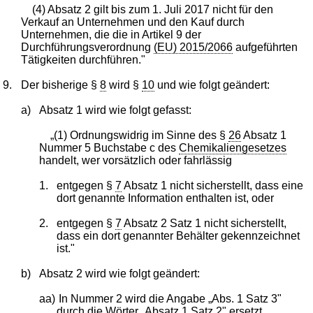
(4) Absatz 2 gilt bis zum 1. Juli 2017 nicht für den
Verkauf an Unternehmen und den Kauf durch
Unternehmen, die die in Artikel 9 der
Durchführungsverordnung
(EU) 2015/2066
aufgeführten
Tätigkeiten durchführen."
9.
Der bisherige §
8
wird §
10
und wie folgt geändert:
a)
Absatz 1 wird wie folgt gefasst:
„(1) Ordnungswidrig im Sinne des §
26
Absatz 1
Nummer 5 Buchstabe c des
Chemikaliengesetzes
handelt, wer vorsätzlich oder fahrlässig
1.
entgegen §
7
Absatz 1 nicht sicherstellt, dass eine
dort genannte Information enthalten ist, oder
2.
entgegen §
7
Absatz 2 Satz 1 nicht sicherstellt,
dass ein dort genannter Behälter gekennzeichnet
ist."
b)
Absatz 2 wird wie folgt geändert:
aa)
In Nummer 2 wird die Angabe „Abs. 1 Satz 3"
durch die Wörter „Absatz 1 Satz 2" ersetzt.