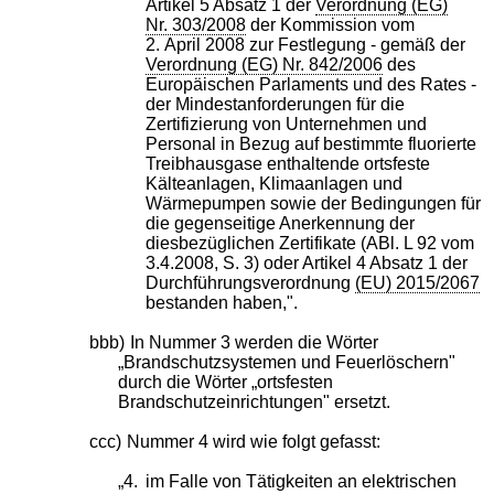
Artikel 5 Absatz 1 der
Verordnung (EG)
Nr. 303/2008
der Kommission vom
2. April 2008 zur Festlegung - gemäß der
Verordnung (EG) Nr. 842/2006
des
Europäischen Parlaments und des Rates -
der Mindestanforderungen für die
Zertifizierung von Unternehmen und
Personal in Bezug auf bestimmte fluorierte
Treibhausgase enthaltende ortsfeste
Kälteanlagen, Klimaanlagen und
Wärmepumpen sowie der Bedingungen für
die gegenseitige Anerkennung der
diesbezüglichen Zertifikate (ABl. L 92 vom
3.4.2008, S. 3) oder Artikel 4 Absatz 1 der
Durchführungsverordnung
(EU) 2015/2067
bestanden haben,".
bbb)
In Nummer 3 werden die Wörter
„Brandschutzsystemen und Feuerlöschern"
durch die Wörter „ortsfesten
Brandschutzeinrichtungen" ersetzt.
ccc)
Nummer 4 wird wie folgt gefasst:
„4.
im Falle von Tätigkeiten an elektrischen