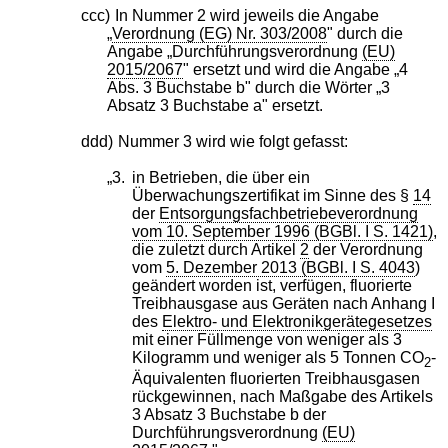
ccc)
In Nummer 2 wird jeweils die Angabe
„
Verordnung (EG) Nr. 303/2008
" durch die
Angabe „Durchführungsverordnung
(EU)
2015/2067
" ersetzt und wird die Angabe „4
Abs. 3 Buchstabe b" durch die Wörter „3
Absatz 3 Buchstabe a" ersetzt.
ddd)
Nummer 3 wird wie folgt gefasst:
„3.
in Betrieben, die über ein
Überwachungszertifikat im Sinne des §
14
der
Entsorgungsfachbetriebeverordnung
vom 10. September 1996 (BGBl. I S. 1421)
,
die zuletzt durch Artikel
2
der Verordnung
vom
5. Dezember 2013 (BGBl. I S. 4043
)
geändert worden ist, verfügen, fluorierte
Treibhausgase aus Geräten nach Anhang I
des
Elektro- und Elektronikgerätegesetzes
mit einer Füllmenge von weniger als 3
Kilogramm und weniger als 5 Tonnen CO
-
2
Äquivalenten fluorierten Treibhausgasen
rückgewinnen, nach Maßgabe des Artikels
3 Absatz 3 Buchstabe b der
Durchführungsverordnung
(EU)