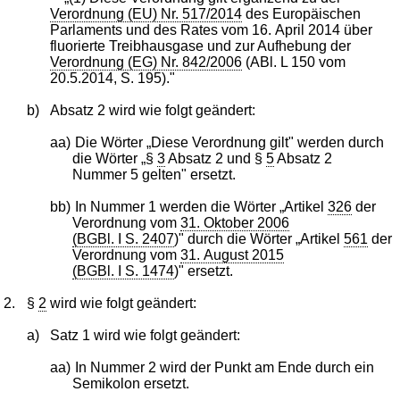
Verordnung (EU) Nr. 517/2014
des Europäischen
Parlaments und des Rates vom 16. April 2014 über
fluorierte Treibhausgase und zur Aufhebung der
Verordnung (EG) Nr. 842/2006
(ABl. L 150 vom
20.5.2014, S. 195)."
b)
Absatz 2 wird wie folgt geändert:
aa)
Die Wörter „Diese Verordnung gilt" werden durch
die Wörter „§
3
Absatz 2 und §
5
Absatz 2
Nummer 5 gelten" ersetzt.
bb)
In Nummer 1 werden die Wörter „Artikel
326
der
Verordnung vom
31. Oktober 2006
(BGBl. I S. 2407
)" durch die Wörter „Artikel
561
der
Verordnung vom
31. August 2015
(BGBl. I S. 1474
)" ersetzt.
2.
§
2
wird wie folgt geändert:
a)
Satz 1 wird wie folgt geändert:
aa)
In Nummer 2 wird der Punkt am Ende durch ein
Semikolon ersetzt.