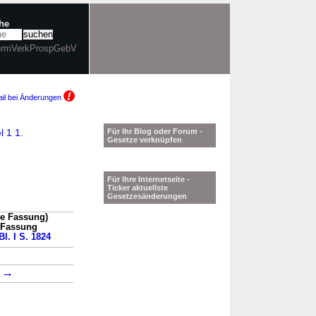
che
VermVerkProspGebV
il bei Änderungen
l 1 1.
Für Ihr Blog oder Forum -
Gesetze verknüpfen
Für Ihre Internetseite -
Ticker aktuellste
Gesetzesänderungen
e Fassung)
n Fassung
l. I S. 1824
→
→
1