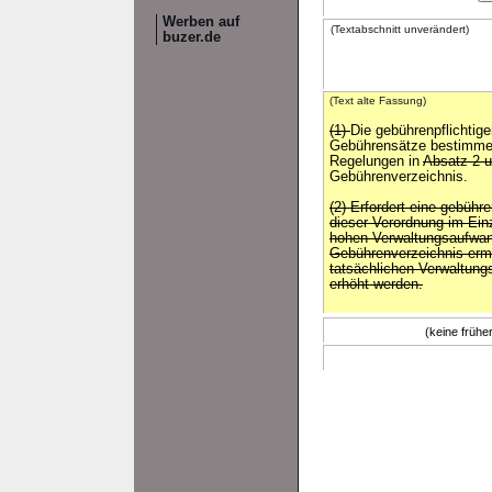
Werben auf
(Textabschnitt unverändert)
buzer.de
(Text alte Fassung)
(1)
Die gebührenpflichtig
Gebührensätze bestimmen 
Regelungen in
Absatz 2 
Gebührenverzeichnis.
(2) Erfordert eine gebühr
dieser Verordnung im Ein
hohen Verwaltungsaufwan
Gebührenverzeichnis erm
tatsächlichen Verwaltung
erhöht werden.
(keine früh