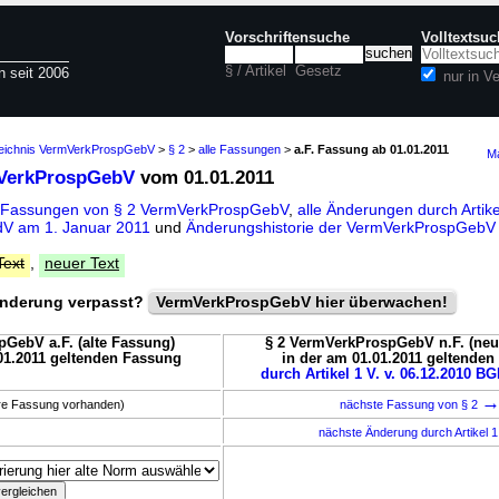
Vorschriftensuche
Volltextsu
§ / Artikel
Gesetz
n seit 2006
nur in 
zeichnis VermVerkProspGebV
>
§ 2
>
alle Fassungen
>
a.F. Fassung ab 01.01.2011
Ma
mVerkProspGebV
vom 01.01.2011
e Fassungen von § 2 VermVerkProspGebV
,
alle Änderungen durch Artike
V am 1. Januar 2011
und
Änderungshistorie der VermVerkProspGebV
Text
,
neuer Text
nderung verpasst?
VermVerkProspGebV hier überwachen!
GebV a.F. (alte Fassung)
§ 2 VermVerkProspGebV n.F. (neu
01.2011 geltenden Fassung
in der am 01.01.2011 geltende
durch Artikel 1 V. v. 06.12.2010 BGB
ere Fassung vorhanden)
nächste Fassung von § 2
nächste Änderung durch Artikel 