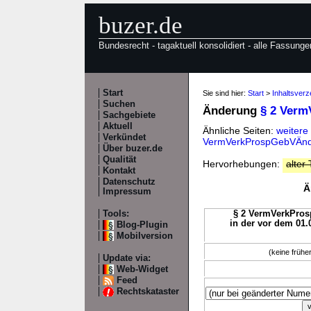
buzer.de
Bundesrecht - tagaktuell konsolidiert - alle Fassunge
Start
Sie sind hier:
Start
>
Inhaltsver
Suchen
Änderung
§ 2 Ver
Sachgebiete
Aktuell
Ähnliche Seiten:
weiter
Verkündet
VermVerkProspGebVÄnd
Über buzer.de
Qualität
Hervorhebungen:
alter 
Kontakt
Datenschutz
Ä
Impressum
Tools:
§ 2 VermVerkProsp
in der vor dem 01.
Blog-Plugin
Mobilversion
(keine früh
Update via:
Web-Widget
Feed
Rechtskataster