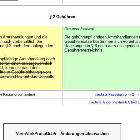
§ 2 Gebühren
(Text neue Fassung)
en Amtshandlungen und die
Die gebührenpflichtigen Amtshandlungen 
sich vorbehaltlich der
Gebührensätze bestimmen sich vorbehaltl
und
§ 3 nach dem anliegenden
Regelungen in § 3 nach dem anliegenden
Gebührenverzeichnis.
enpflichtige Amtshandlung nach
zelfall einen außergewöhnlich
d, kann die nach dem
ittelte Gebühr abhängig vom
saufwand bis auf das Doppelte
ere Fassung vorhanden)
nächste Fassung von § 2
nächste Änderung durch Artikel 
VermVerkProspGebV - Änderungen überwachen