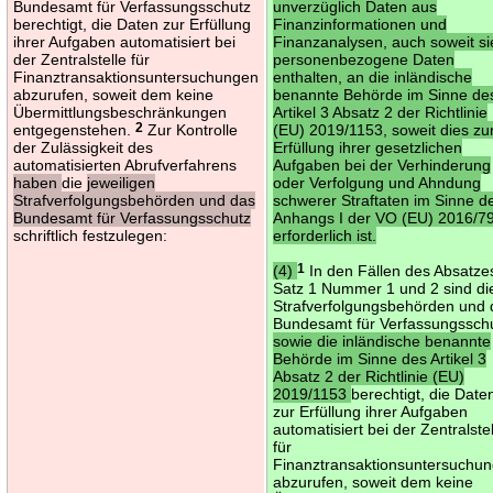
Bundesamt für Verfassungsschutz
unverzüglich Daten aus
berechtigt, die Daten zur Erfüllung
Finanzinformationen und
ihrer Aufgaben automatisiert bei
Finanzanalysen, auch soweit si
der Zentralstelle für
personenbezogene Daten
Finanztransaktionsuntersuchungen
enthalten, an die inländische
abzurufen, soweit dem keine
benannte Behörde im Sinne de
Übermittlungsbeschränkungen
Artikel 3 Absatz 2 der Richtlinie
entgegenstehen.
2
Zur Kontrolle
(EU) 2019/1153, soweit dies zu
der Zulässigkeit des
Erfüllung ihrer gesetzlichen
automatisierten Abrufverfahrens
Aufgaben bei der Verhinderung
haben
die
jeweiligen
oder Verfolgung und Ahndung
Strafverfolgungsbehörden und das
schwerer Straftaten im Sinne d
Bundesamt für Verfassungsschutz
Anhangs I der VO (EU) 2016/7
schriftlich festzulegen:
erforderlich ist.
(4)
1
In den Fällen des Absatze
Satz 1 Nummer 1 und 2 sind di
Strafverfolgungsbehörden und 
Bundesamt für Verfassungssch
sowie die inländische benannte
Behörde im Sinne des Artikel 3
Absatz 2 der Richtlinie (EU)
2019/1153
berechtigt, die Date
zur Erfüllung ihrer Aufgaben
automatisiert bei der Zentralste
für
Finanztransaktionsuntersuchu
abzurufen, soweit dem keine