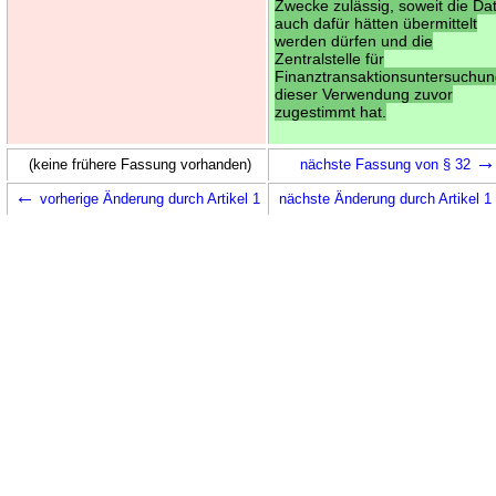
Zwecke zulässig, soweit die Da
auch dafür hätten übermittelt
werden dürfen und die
Zentralstelle für
Finanztransaktionsuntersuchu
dieser Verwendung zuvor
zugestimmt hat.
(keine frühere Fassung vorhanden)
nächste Fassung von § 32
←
vorherige Änderung durch Artikel 1
nächste Änderung durch Artikel 