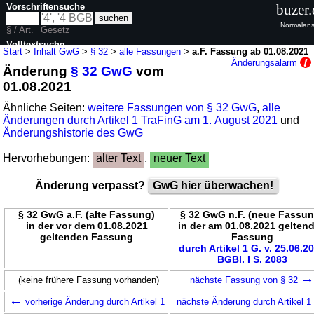
Vorschriftensuche
buzer.
Normalans
§ / Art.
Gesetz
Volltextsuche
Start
>
Inhalt GwG
>
§ 32
>
alle Fassungen
>
a.F. Fassung ab 01.08.2021
Änderungsalarm
Änderung
§ 32 GwG
vom
nur in GwG
01.08.2021
Ähnliche Seiten:
weitere Fassungen von § 32 GwG
,
alle
Änderungen durch Artikel 1 TraFinG am 1. August 2021
und
Änderungshistorie des GwG
Hervorhebungen:
alter Text
,
neuer Text
Änderung verpasst?
GwG hier überwachen!
§ 32 GwG a.F. (alte Fassung)
§ 32 GwG n.F. (neue Fassun
in der vor dem 01.08.2021
in der am 01.08.2021 gelten
geltenden Fassung
Fassung
durch Artikel 1 G. v. 25.06.2
BGBl. I S. 2083
(keine frühere Fassung vorhanden)
nächste Fassung von § 32
←
vorherige Änderung durch Artikel 1
nächste Änderung durch Artikel 