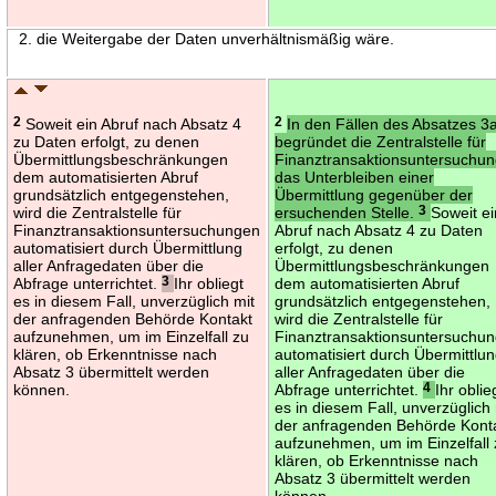
2. die Weitergabe der Daten unverhältnismäßig wäre.
2
Soweit ein Abruf nach Absatz 4
2
In den Fällen des Absatzes 3
zu Daten erfolgt, zu denen
begründet die Zentralstelle für
Übermittlungsbeschränkungen
Finanztransaktionsuntersuchu
dem automatisierten Abruf
das Unterbleiben einer
grundsätzlich entgegenstehen,
Übermittlung gegenüber der
wird die Zentralstelle für
ersuchenden Stelle.
3
Soweit ei
Finanztransaktionsuntersuchungen
Abruf nach Absatz 4 zu Daten
automatisiert durch Übermittlung
erfolgt, zu denen
aller Anfragedaten über die
Übermittlungsbeschränkungen
Abfrage unterrichtet.
3
Ihr obliegt
dem automatisierten Abruf
es in diesem Fall, unverzüglich mit
grundsätzlich entgegenstehen,
der anfragenden Behörde Kontakt
wird die Zentralstelle für
aufzunehmen, um im Einzelfall zu
Finanztransaktionsuntersuchu
klären, ob Erkenntnisse nach
automatisiert durch Übermittlu
Absatz 3 übermittelt werden
aller Anfragedaten über die
können.
Abfrage unterrichtet.
4
Ihr oblie
es in diesem Fall, unverzüglich 
der anfragenden Behörde Kont
aufzunehmen, um im Einzelfall
klären, ob Erkenntnisse nach
Absatz 3 übermittelt werden
können.