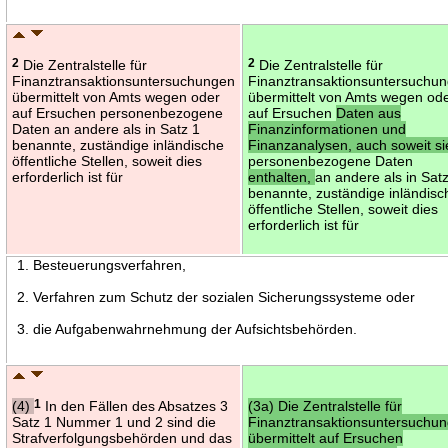
2
Die Zentralstelle für
2
Die Zentralstelle für
Finanztransaktionsuntersuchungen
Finanztransaktionsuntersuchu
übermittelt von Amts wegen oder
übermittelt von Amts wegen od
auf Ersuchen personenbezogene
auf Ersuchen
Daten aus
Daten an andere als in Satz 1
Finanzinformationen und
benannte, zuständige inländische
Finanzanalysen, auch soweit si
öffentliche Stellen, soweit dies
personenbezogene Daten
erforderlich ist für
enthalten,
an andere als in Sat
benannte, zuständige inländisc
öffentliche Stellen, soweit dies
erforderlich ist für
1. Besteuerungsverfahren,
2. Verfahren zum Schutz der sozialen Sicherungssysteme oder
3. die Aufgabenwahrnehmung der Aufsichtsbehörden.
(4)
1
In den Fällen des Absatzes 3
(3a) Die Zentralstelle für
Satz 1 Nummer 1 und 2 sind die
Finanztransaktionsuntersuchu
Strafverfolgungsbehörden und das
übermittelt auf Ersuchen