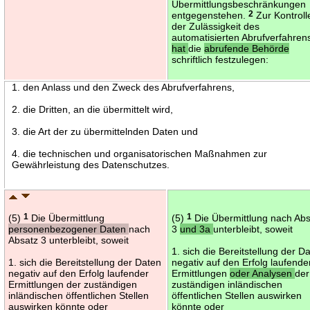
Übermittlungsbeschränkungen
entgegenstehen.
2
Zur Kontroll
der Zulässigkeit des
automatisierten Abrufverfahren
hat
die
abrufende Behörde
schriftlich festzulegen:
1. den Anlass und den Zweck des Abrufverfahrens,
2. die Dritten, an die übermittelt wird,
3. die Art der zu übermittelnden Daten und
4. die technischen und organisatorischen Maßnahmen zur
Gewährleistung des Datenschutzes.
(5)
1
Die Übermittlung
(5)
1
Die Übermittlung nach Ab
personenbezogener Daten
nach
3
und 3a
unterbleibt, soweit
Absatz 3 unterbleibt, soweit
1. sich die Bereitstellung der D
1. sich die Bereitstellung der Daten
negativ auf den Erfolg laufende
negativ auf den Erfolg laufender
Ermittlungen
oder Analysen
der
Ermittlungen der zuständigen
zuständigen inländischen
inländischen öffentlichen Stellen
öffentlichen Stellen auswirken
auswirken könnte oder
könnte oder