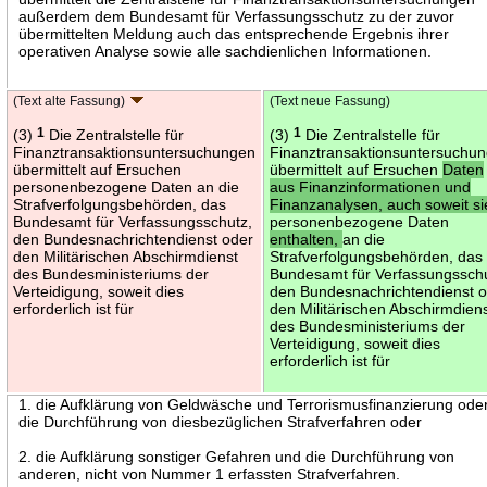
außerdem dem Bundesamt für Verfassungsschutz zu der zuvor
übermittelten Meldung auch das entsprechende Ergebnis ihrer
operativen Analyse sowie alle sachdienlichen Informationen.
(Text alte Fassung)
(Text neue Fassung)
(3)
1
Die Zentralstelle für
(3)
1
Die Zentralstelle für
Finanztransaktionsuntersuchungen
Finanztransaktionsuntersuchu
übermittelt auf Ersuchen
übermittelt auf Ersuchen
Daten
personenbezogene Daten an die
aus Finanzinformationen und
Strafverfolgungsbehörden, das
Finanzanalysen, auch soweit si
Bundesamt für Verfassungsschutz,
personenbezogene Daten
den Bundesnachrichtendienst oder
enthalten,
an die
den Militärischen Abschirmdienst
Strafverfolgungsbehörden, das
des Bundesministeriums der
Bundesamt für Verfassungsschu
Verteidigung, soweit dies
den Bundesnachrichtendienst 
erforderlich ist für
den Militärischen Abschirmdien
des Bundesministeriums der
Verteidigung, soweit dies
erforderlich ist für
1. die Aufklärung von Geldwäsche und Terrorismusfinanzierung ode
die Durchführung von diesbezüglichen Strafverfahren oder
2. die Aufklärung sonstiger Gefahren und die Durchführung von
anderen, nicht von Nummer 1 erfassten Strafverfahren.