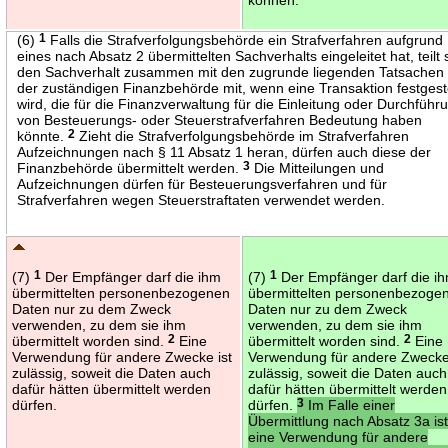
(6)
1
Falls die Strafverfolgungsbehörde ein Strafverfahren aufgrund
eines nach Absatz 2 übermittelten Sachverhalts eingeleitet hat, teilt 
den Sachverhalt zusammen mit den zugrunde liegenden Tatsachen
der zuständigen Finanzbehörde mit, wenn eine Transaktion festgeste
wird, die für die Finanzverwaltung für die Einleitung oder Durchführ
von Besteuerungs- oder Steuerstrafverfahren Bedeutung haben
könnte.
2
Zieht die Strafverfolgungsbehörde im Strafverfahren
Aufzeichnungen nach § 11 Absatz 1 heran, dürfen auch diese der
Finanzbehörde übermittelt werden.
3
Die Mitteilungen und
Aufzeichnungen dürfen für Besteuerungsverfahren und für
Strafverfahren wegen Steuerstraftaten verwendet werden.
(7)
1
Der Empfänger darf die ihm
(7)
1
Der Empfänger darf die i
übermittelten personenbezogenen
übermittelten personenbezoge
Daten nur zu dem Zweck
Daten nur zu dem Zweck
verwenden, zu dem sie ihm
verwenden, zu dem sie ihm
übermittelt worden sind.
2
Eine
übermittelt worden sind.
2
Eine
Verwendung für andere Zwecke ist
Verwendung für andere Zwecke 
zulässig, soweit die Daten auch
zulässig, soweit die Daten auch
dafür hätten übermittelt werden
dafür hätten übermittelt werden
dürfen.
dürfen.
3
Im Falle einer
Übermittlung nach Absatz 3a is
eine Verwendung für andere