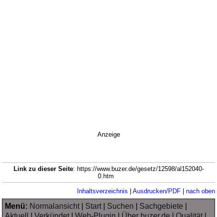
Anzeige
Link zu dieser Seite
: https://www.buzer.de/gesetz/12598/al152040-
0.htm
Inhaltsverzeichnis
|
Ausdrucken/PDF
|
nach oben
Menü:
Normalansicht
|
Start
|
Suchen
|
Sachgebiete
|
Aktuell
|
Verkündet
|
Web-Plugin
|
Über buzer.de
|
Qualität
|