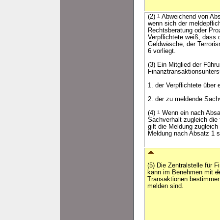
(2)
1
Abweichend von Absat
wenn sich der meldepflic
Rechtsberatung oder Pro
Verpflichtete weiß, dass
Geldwäsche, der Terrorism
6 vorliegt.
(3) Ein Mitglied der Führ
Finanztransaktionsunte
1. der Verpflichtete über
2. der zu meldende Sachv
(4)
1
Wenn ein nach Absat
Sachverhalt zugleich die
gilt die Meldung zugleic
Meldung nach Absatz 1 sc
(5) Die Zentralstelle für
kann im Benehmen mit
d
Transaktionen bestimmen,
melden sind.