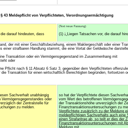
§ 43 Meldepflicht von Verpflichteten, Verordnungsermächtigung
(Text neue Fassung)
 die darauf hindeuten, dass
(1)
1
Liegen Tatsachen vor, die darauf hin
nd, der mit einer Geschäftsbeziehung, einem Maklergeschäft oder einer Tra
einer strafbaren Handlung stammt, die eine Vortat der Geldwäsche darstell
, eine Transaktion oder ein Vermögensgegenstand im Zusammenhang mit
steht oder
ine Pflicht nach § 11 Absatz 6 Satz 3, gegenüber dem Verpflichteten offenzule
die Transaktion für einen wirtschaftlich Berechtigten begründen, fortsetzen o
diesen Sachverhalt unabhängig
so hat der Verpflichtete diesen Sachverh
en Vermögensgegenstandes oder
vom Wert des betroffenen Vermögensgeg
rzüglich der Zentralstelle für
der Transaktionshöhe unverzüglich der Zen
suchungen zu melden.
Finanztransaktionsuntersuchungen zu m
Verpflichtete zusätzlich zu der Meldung 
meldepflichtigen Sachverhalts auch eine 
einen Strafantrag ab, so teilt er dies der Z
Finanztransaktionsuntersuchungen mit A
Meldung mit.