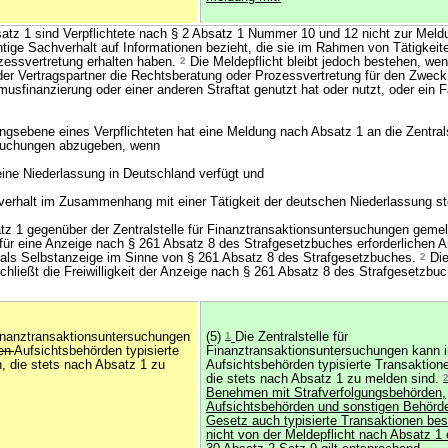
z 1 sind Verpflichtete nach § 2 Absatz 1 Nummer 10 und 12 nicht zur Meldun
htige Sachverhalt auf Informationen bezieht, die sie im Rahmen von Tätigkeit
zessvertretung erhalten haben.
2
Die Meldepflicht bleibt jedoch bestehen, wen
 der Vertragspartner die Rechtsberatung oder Prozessvertretung für den Zweck
usfinanzierung oder einer anderen Straftat genutzt hat oder nutzt, oder ein 
ungsebene eines Verpflichteten hat eine Meldung nach Absatz 1 an die Zentrals
rsuchungen abzugeben, wenn
 eine Niederlassung in Deutschland verfügt und
erhalt im Zusammenhang mit einer Tätigkeit der deutschen Niederlassung st
z 1 gegenüber der Zentralstelle für Finanztransaktionsuntersuchungen gemel
 für eine Anzeige nach § 261 Absatz 8 des Strafgesetzbuches erforderlichen A
h als Selbstanzeige im Sinne von § 261 Absatz 8 des Strafgesetzbuches.
2
Die
hließt die Freiwilligkeit der Anzeige nach § 261 Absatz 8 des Strafgesetzbuc
 Finanztransaktionsuntersuchungen
(5)
1
Die Zentralstelle für
en
Aufsichtsbehörden typisierte
Finanztransaktionsuntersuchungen kann
 die stets nach Absatz 1 zu
Aufsichtsbehörden typisierte Transaktio
die stets nach Absatz 1 zu melden sind.
Benehmen mit Strafverfolgungsbehörden,
Aufsichtsbehörden und sonstigen Behörd
Gesetz auch typisierte Transaktionen be
nicht von der Meldepflicht nach Absatz 1 