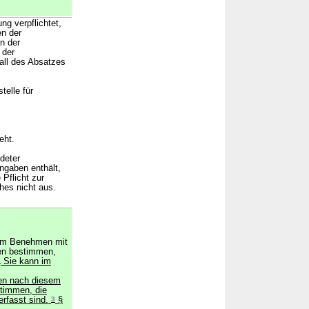
g verpflichtet,
en der
n der
 der
Fall des Absatzes
telle für
eht.
deter
ngaben enthält,
 Pflicht zur
hes nicht aus.
 im Benehmen mit
nen bestimmen,
2
Sie kann im
en nach diesem
stimmen, die
erfasst sind.
3
§