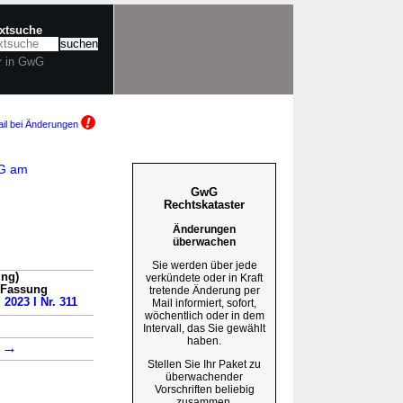
extsuche
r in GwG
il bei Änderungen
SG am
GwG
Rechtskataster
Änderungen
überwachen
Sie werden über jede
ung)
verkündete oder in Kraft
n Fassung
tretende Änderung per
 2023 I Nr. 311
Mail informiert, sofort,
wöchentlich oder in dem
Intervall, das Sie gewählt
haben.
→
1
Stellen Sie Ihr Paket zu
überwachender
Vorschriften beliebig
zusammen.