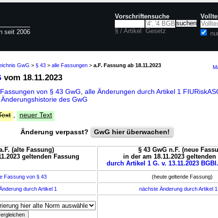
Vorschriftensuche
Vollt
§ / Artikel
Gesetz
n seit 2006
nu
zeichnis GwG
>
§ 43
>
alle Fassungen
>
a.F. Fassung ab 18.11.2023
Ma
G
vom 18.11.2023
e Fassungen von § 43 GwG
,
alle Änderungen durch Artikel 1 FIURiskA
d
Änderungshistorie des GwG
Text
,
neuer Text
Änderung verpasst?
GwG hier überwachen!
.F. (alte Fassung)
§ 43 GwG n.F. (neue Fass
11.2023 geltenden Fassung
in der am 18.11.2023 geltende
durch Artikel 1 G. v. 13.11.2023 BGBl.
e Fassung von § 43
(heute geltende Fassung)
Änderung durch Artikel 1
nächste Änderung durch Artikel 