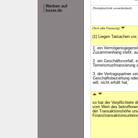
Werben auf
(Textabschnitt unverändert)
buzer.de
(Text alte Fassung)
(1) Liegen Tatsachen vor,
1. ein Vermögensgegensta
Zusammenhang steht, aus 
2. ein Geschäftsvorfall
Terrorismusfinanzierung 
3. der Vertragspartner se
Geschäftsbeziehung oder 
will, nicht erfüllt hat,
so hat der Verpflichtete 
vom Wert des betroffen
der Transaktionshöhe unve
Finanztransaktionsunter