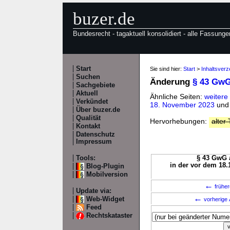
buzer.de
Bundesrecht - tagaktuell konsolidiert - alle Fassunge
Start
Sie sind hier:
Start
>
Inhaltsver
Suchen
Änderung
§ 43 Gw
Sachgebiete
Aktuell
Ähnliche Seiten:
weiter
Verkündet
18. November 2023
un
Über buzer.de
Qualität
Hervorhebungen:
alter 
Kontakt
Datenschutz
Impressum
Tools:
§ 43 GwG a
in der vor dem 18.
Blog-Plugin
Mobilversion
←
früher
Update via:
←
Web-Widget
vorherige 
Feed
Rechtskataster