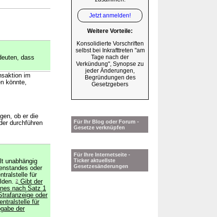
Jetzt anmelden!
Weitere Vorteile:
Konsolidierte Vorschriften
selbst bei Inkrafttreten "am
Tage nach der
deuten, dass
Verkündung", Synopse zu
jeder Änderungen,
nsaktion im
Begründungen des
en könnte,
Gesetzgebers
gen, ob er die
Für Ihr Blog oder Forum -
der durchführen
Gesetze verknüpfen
Für Ihre Internetseite -
Ticker aktuellste
alt unabhängig
Gesetzesänderungen
enstandes oder
tralstelle für
elden.
2
Gibt der
eines nach Satz 1
Strafanzeige oder
entralstelle für
bgabe der