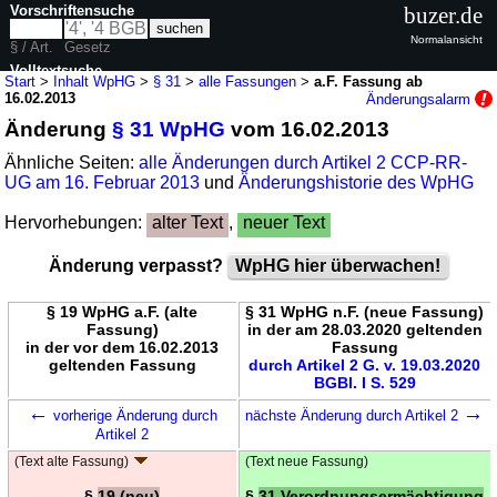
Vorschriftensuche
buzer.de
Normalansicht
§ / Art.
Gesetz
Volltextsuche
Start
>
Inhalt WpHG
>
§ 31
>
alle Fassungen
>
a.F. Fassung ab
16.02.2013
Änderungsalarm
nur in WpHG
Änderung
§ 31 WpHG
vom 16.02.2013
Ähnliche Seiten:
alle Änderungen durch Artikel 2 CCP-RR-
UG am 16. Februar 2013
und
Änderungshistorie des WpHG
Hervorhebungen:
alter Text
,
neuer Text
Änderung verpasst?
WpHG hier überwachen!
§ 19 WpHG a.F. (alte
§ 31 WpHG n.F. (neue Fassung)
Fassung)
in der am 28.03.2020 geltenden
in der vor dem 16.02.2013
Fassung
geltenden Fassung
durch Artikel 2 G. v. 19.03.2020
BGBl. I S. 529
←
→
vorherige Änderung durch
nächste Änderung durch Artikel 2
Artikel 2
(Text alte Fassung)
(Text neue Fassung)
§
19 (neu)
§
31 Verordnungsermächtigung