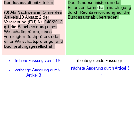
Bundesanstalt mitzuteilen.
Das Bundesministerium der
Finanzen kann
die
Ermächtigung
(3) Als Nachweis im Sinne des
durch Rechtsverordnung auf die
Artikels
10 Absatz 2 der
Bundesanstalt übertragen.
Verordnung (EU) Nr.
648/2012
gilt
die
Bescheinigung eines
Wirtschaftsprüfers, eines
vereidigten Buchprüfers oder
einer Wirtschaftsprüfungs- und
Buchprüfungsgesellschaft.
←
frühere Fassung von § 19
(heute geltende Fassung)
←
nächste Änderung durch Artikel 3
vorherige Änderung durch
→
Artikel 3