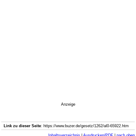
Anzeige
Link zu dieser Seite
: https://www.buzer.de/gesetz/1262/al0-65922.htm
Inhaltsverzeichnis
|
Ausdrucken/PDF
|
nach oben