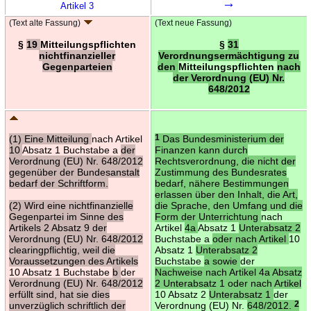
→
Artikel 3
(Text alte Fassung)
(Text neue Fassung)
§
19
Mitteilungspflichten
§
31
nichtfinanzieller
Verordnungsermächtigung zu
Gegenparteien
den
Mitteilungspflichten
nach
der Verordnung (EU) Nr.
648/2012
(1) Eine Mitteilung
nach Artikel
1
Das Bundesministerium der
10
Absatz 1 Buchstabe a
der
Finanzen kann durch
Verordnung (EU) Nr. 648/2012
Rechtsverordnung, die nicht der
gegenüber der Bundesanstalt
Zustimmung des Bundesrates
bedarf der Schriftform.
bedarf, nähere Bestimmungen
erlassen über den Inhalt, die Art,
(2) Wird eine nichtfinanzielle
die Sprache, den Umfang und die
Gegenpartei im Sinne des
Form der Unterrichtung
nach
Artikels 2 Absatz 9 der
Artikel
4a
Absatz 1
Unterabsatz 2
Verordnung (EU) Nr. 648/2012
Buchstabe a
oder nach Artikel
10
clearingpflichtig, weil die
Absatz 1
Unterabsatz 2
Voraussetzungen des Artikels
Buchstabe
a sowie
der
10 Absatz 1 Buchstabe
b
der
Nachweise nach Artikel 4a Absatz
Verordnung (EU) Nr. 648/2012
2 Unterabsatz 1 oder nach Artikel
erfüllt sind, hat sie dies
10 Absatz 2
Unterabsatz 1
der
unverzüglich schriftlich der
Verordnung (EU) Nr.
648/2012.
2