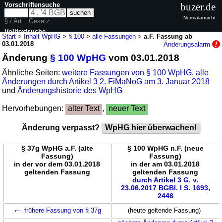
Vorschriftensuche
buzer.de
Normalansicht
§ / Art.
Gesetz
Volltextsuche
Start
>
Inhalt WpHG
>
§ 100
>
alle Fassungen
>
a.F. Fassung ab
03.01.2018
Änderungsalarm
nur in WpHG
Änderung
§ 100 WpHG
vom 03.01.2018
Ähnliche Seiten:
weitere Fassungen von § 100 WpHG
,
alle
Änderungen durch Artikel 3 2. FiMaNoG am 3. Januar 2018
und
Änderungshistorie des WpHG
Hervorhebungen:
alter Text
,
neuer Text
Änderung verpasst?
WpHG hier überwachen!
§ 37g WpHG a.F. (alte
§ 100 WpHG n.F. (neue
Fassung)
Fassung)
in der vor dem 03.01.2018
in der am 03.01.2018
geltenden Fassung
geltenden Fassung
durch Artikel 3 G. v.
23.06.2017 BGBl. I S. 1693,
2446
←
frühere Fassung von § 37g
(heute geltende Fassung)