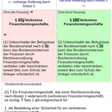
←
nächste Änderung durch Artikel 3
vorherige Änderung durch
→
Artikel 3
(Text alte Fassung)
(Text neue Fassung)
§
37g
Verbotene
§
100
Verbotene
Finanztermingeschäfte
Finanztermingeschäfte
(1) Unbeschadet der Befugnisse
(1) Unbeschadet der Befugnisse
der Bundesanstalt nach §
4b
der Bundesanstalt nach §
15
kann das Bundesministerium
kann das Bundesministerium
der Finanzen durch
der Finanzen durch
Rechtsverordnung
Rechtsverordnung
Finanztermingeschäfte
Finanztermingeschäfte
verbieten oder beschränken,
verbieten oder beschränken,
soweit dies zum Schutz der
soweit dies zum Schutz der
Anleger erforderlich ist.
Anleger erforderlich ist.
(Textabschnitt unverändert)
(2)
1
Ein Finanztermingeschäft, das einer Rechtsverordnung
nach Absatz 1 widerspricht (verbotenes Finanztermingeschäft),
ist nichtig.
2
Satz 1 gilt entsprechend für
1. die Bestellung einer Sicherheit für ein verbotenes
Finanztermingeschäft,