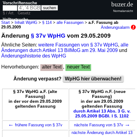
Vorschriftensuche
buzer.de
Normalansicht
§ / Art.
Gesetz
Volltextsuche
Start
>
Inhalt WpHG
>
§ 114
>
alle Fassungen
>
a.F. Fassung ab
29.05.2009
Änderungsalarm
nur in WpHG
Änderung
§ 37v WpHG
vom 29.05.2009
Ähnliche Seiten:
weitere Fassungen von § 37v WpHG
,
alle
Änderungen durch Artikel 13 BilMoG am 29. Mai 2009
und
Änderungshistorie des WpHG
Hervorhebungen:
alter Text
,
neuer Text
Änderung verpasst?
WpHG hier überwachen!
§ 37v WpHG a.F. (alte
§ 37v WpHG n.F. (neue
Fassung)
Fassung)
in der vor dem 29.05.2009
in der am 29.05.2009
geltenden Fassung
geltenden Fassung
durch Artikel 13 Abs. 3 G. v.
25.05.2009 BGBl. I S. 1102
←
→
frühere Fassung von § 37v
nächste Fassung von § 37v
nächste Änderung durch Artikel 13