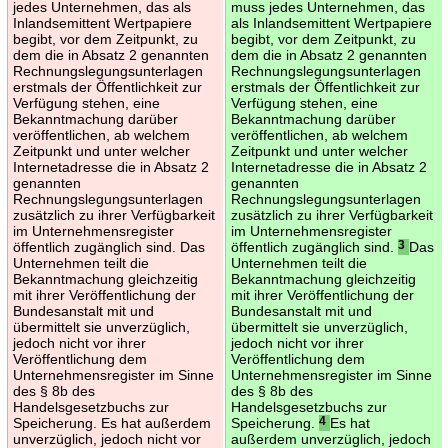
jedes Unternehmen, das als
muss jedes Unternehmen, das
Inlandsemittent Wertpapiere
als Inlandsemittent Wertpapiere
begibt, vor dem Zeitpunkt, zu
begibt, vor dem Zeitpunkt, zu
dem die in Absatz 2 genannten
dem die in Absatz 2 genannten
Rechnungslegungsunterlagen
Rechnungslegungsunterlagen
erstmals der Öffentlichkeit zur
erstmals der Öffentlichkeit zur
Verfügung stehen, eine
Verfügung stehen, eine
Bekanntmachung darüber
Bekanntmachung darüber
veröffentlichen, ab welchem
veröffentlichen, ab welchem
Zeitpunkt und unter welcher
Zeitpunkt und unter welcher
Internetadresse die in Absatz 2
Internetadresse die in Absatz 2
genannten
genannten
Rechnungslegungsunterlagen
Rechnungslegungsunterlagen
zusätzlich zu ihrer Verfügbarkeit
zusätzlich zu ihrer Verfügbarkeit
im Unternehmensregister
im Unternehmensregister
öffentlich zugänglich sind. Das
öffentlich zugänglich sind.
3
Das
Unternehmen teilt die
Unternehmen teilt die
Bekanntmachung gleichzeitig
Bekanntmachung gleichzeitig
mit ihrer Veröffentlichung der
mit ihrer Veröffentlichung der
Bundesanstalt mit und
Bundesanstalt mit und
übermittelt sie unverzüglich,
übermittelt sie unverzüglich,
jedoch nicht vor ihrer
jedoch nicht vor ihrer
Veröffentlichung dem
Veröffentlichung dem
Unternehmensregister im Sinne
Unternehmensregister im Sinne
des § 8b des
des § 8b des
Handelsgesetzbuchs zur
Handelsgesetzbuchs zur
Speicherung. Es hat außerdem
Speicherung.
4
Es hat
unverzüglich, jedoch nicht vor
außerdem unverzüglich, jedoch