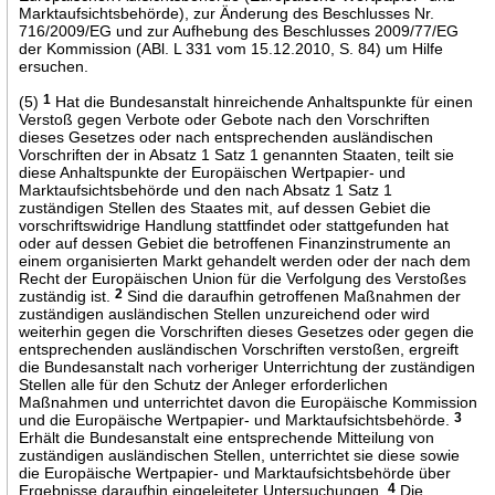
Marktaufsichtsbehörde), zur Änderung des Beschlusses Nr.
716/2009/EG und zur Aufhebung des Beschlusses 2009/77/EG
der Kommission (ABl. L 331 vom 15.12.2010, S. 84) um Hilfe
ersuchen.
(5)
1
Hat die Bundesanstalt hinreichende Anhaltspunkte für einen
Verstoß gegen Verbote oder Gebote nach den Vorschriften
dieses Gesetzes oder nach entsprechenden ausländischen
Vorschriften der in Absatz 1 Satz 1 genannten Staaten, teilt sie
diese Anhaltspunkte der Europäischen Wertpapier- und
Marktaufsichtsbehörde und den nach Absatz 1 Satz 1
zuständigen Stellen des Staates mit, auf dessen Gebiet die
vorschriftswidrige Handlung stattfindet oder stattgefunden hat
oder auf dessen Gebiet die betroffenen Finanzinstrumente an
einem organisierten Markt gehandelt werden oder der nach dem
Recht der Europäischen Union für die Verfolgung des Verstoßes
zuständig ist.
2
Sind die daraufhin getroffenen Maßnahmen der
zuständigen ausländischen Stellen unzureichend oder wird
weiterhin gegen die Vorschriften dieses Gesetzes oder gegen die
entsprechenden ausländischen Vorschriften verstoßen, ergreift
die Bundesanstalt nach vorheriger Unterrichtung der zuständigen
Stellen alle für den Schutz der Anleger erforderlichen
Maßnahmen und unterrichtet davon die Europäische Kommission
und die Europäische Wertpapier- und Marktaufsichtsbehörde.
3
Erhält die Bundesanstalt eine entsprechende Mitteilung von
zuständigen ausländischen Stellen, unterrichtet sie diese sowie
die Europäische Wertpapier- und Marktaufsichtsbehörde über
Ergebnisse daraufhin eingeleiteter Untersuchungen.
4
Die