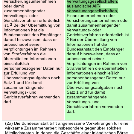
Versicherungsunternehmen
Verwaltungsgesellschaften,
oder damit
ausländische AIF-
zusammenhängender
Verwaltungsgesellschaften,
Verwaltungs- oder
Finanzunternehmen oder
Gerichtsverfahren erforderlich
Versicherungsunternehmen oder
ist.
2
Bei der Übermittlung von
damit zusammenhängender
Informationen hat die
Verwaltungs- oder
Bundesanstalt den Empfänger
Gerichtsverfahren erforderlich ist.
darauf hinzuweisen, dass er
2
Bei der Übermittlung von
unbeschadet seiner
Informationen hat die
Verpflichtungen im Rahmen
Bundesanstalt den Empfänger
von Strafverfahren die
darauf hinzuweisen, dass er
übermittelten Informationen
unbeschadet seiner
einschließlich
Verpflichtungen im Rahmen von
personenbezogener Daten nur
Strafverfahren die übermittelten
zur Erfüllung von
Informationen einschließlich
Überwachungsaufgaben nach
personenbezogener Daten nur
Satz 1 und für damit
zur Erfüllung von
zusammenhängende
Überwachungsaufgaben nach
Verwaltungs- und
Satz 1 und für damit
Gerichtsverfahren verwenden
zusammenhängende
darf.
Verwaltungs- und
Gerichtsverfahren verwenden
darf.
(2a) Die Bundesanstalt trifft angemessene Vorkehrungen für eine
wirksame Zusammenarbeit insbesondere gegenüber solchen
Mitgliedstaaten, in denen die Geschäfte einer inländischen Börse