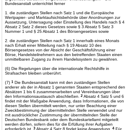
Bundesanstalt unterrichtet ferner
1. die zuständigen Stellen nach Satz 1 und die Europäische
Wertpapier- und Marktaufsichtsbehörde über Anordnungen zur
Aussetzung, Untersagung oder Einstellung des Handels nach § 4
Absatz 2 Satz 2 dieses Gesetzes sowie § 3 Absatz 5 Satz 3
Nummer 1 und § 25 Absatz 1 des Börsengesetzes sowie
2. die zuständigen Stellen nach Satz 1 innerhalb eines Monats
nach Erhalt einer Mitteilung nach § 19 Absatz 10 des
Börsengesetzes von der Absicht der Geschäftsführung einer
Börse, Handelsteilnehmern aus den betreffenden Staaten einen
unmittelbaren Zugang zu ihrem Handelssystem zu gewähren.
(6) Die Regelungen über die internationale Rechtshilfe in
Strafsachen bleiben unberührt.
(7)
1
Die Bundesanstalt kann mit den zuständigen Stellen
anderer als der in Absatz 1 genannten Staaten entsprechend den
Absätzen 1 bis 6 zusammenarbeiten und Vereinbarungen über
den Informationsaustausch abschließen.
2
Absatz 4 Satz 5 und 6
findet mit der Maßgabe Anwendung, dass Informationen, die von
diesen Stellen übermittelt werden, nur unter Beachtung einer
Zweckbestimmung der übermittelnden Stelle verwendet und nur
mit ausdrücklicher Zustimmung der übermittelnden Stelle der
Deutschen Bundesbank oder dem Bundeskartellamt mitgeteilt
werden dürfen, sofern dies für die Erfüllung ihrer Aufgaben
erforderlich ist.
3
Absatz 4 Satz 8 findet keine Anwendung.
4
Für