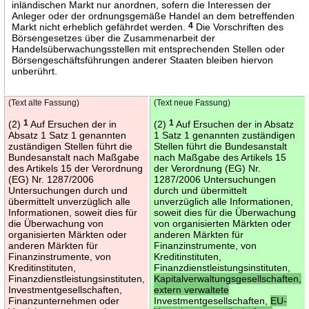
inländischen Markt nur anordnen, sofern die Interessen der
Anleger oder der ordnungsgemäße Handel an dem betreffenden
Markt nicht erheblich gefährdet werden.
4
Die Vorschriften des
Börsengesetzes über die Zusammenarbeit der
Handelsüberwachungsstellen mit entsprechenden Stellen oder
Börsengeschäftsführungen anderer Staaten bleiben hiervon
unberührt.
(Text alte Fassung)
(Text neue Fassung)
(2)
1
Auf Ersuchen der in
(2)
1
Auf Ersuchen der in Absatz
Absatz 1 Satz 1 genannten
1 Satz 1 genannten zuständigen
zuständigen Stellen führt die
Stellen führt die Bundesanstalt
Bundesanstalt nach Maßgabe
nach Maßgabe des Artikels 15
des Artikels 15 der Verordnung
der Verordnung (EG) Nr.
(EG) Nr. 1287/2006
1287/2006 Untersuchungen
Untersuchungen durch und
durch und übermittelt
übermittelt unverzüglich alle
unverzüglich alle Informationen,
Informationen, soweit dies für
soweit dies für die Überwachung
die Überwachung von
von organisierten Märkten oder
organisierten Märkten oder
anderen Märkten für
anderen Märkten für
Finanzinstrumente, von
Finanzinstrumente, von
Kreditinstituten,
Kreditinstituten,
Finanzdienstleistungsinstituten,
Finanzdienstleistungsinstituten,
Kapitalverwaltungsgesellschaften,
Investmentgesellschaften,
extern verwaltete
Finanzunternehmen oder
Investmentgesellschaften,
EU-