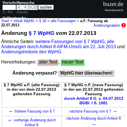
Vorschriftensuche
buzer.de
Normalansicht
§ / Art.
Gesetz
Volltextsuche
Start
>
Inhalt WpHG
>
§ 18
>
alle Fassungen
>
a.F. Fassung ab
22.07.2013
Änderungsalarm
nur in WpHG
Änderung
§ 7 WpHG
vom 22.07.2013
Ähnliche Seiten:
weitere Fassungen von § 7 WpHG
,
alle
Änderungen durch Artikel 8 AIFM-UmsG am 22. Juli 2013
und
Änderungshistorie des WpHG
Hervorhebungen:
alter Text
,
neuer Text
Änderung verpasst?
WpHG hier überwachen!
§ 7 WpHG a.F. (alte Fassung)
§ 7 WpHG n.F. (neue Fassung)
in der vor dem 22.07.2013
in der am 22.07.2013 geltenden
geltenden Fassung
Fassung
durch Artikel 8 G. v. 04.07.2013
BGBl. I S. 1981
←
→
frühere Fassung von § 7
nächste Fassung von § 7
←
nächste Änderung durch Artikel 8
vorherige Änderung durch
→
Artikel 8