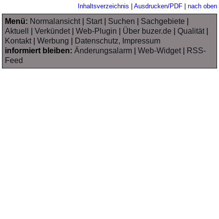
Inhaltsverzeichnis
|
Ausdrucken/PDF
|
nach oben
Menü:
Normalansicht
|
Start
|
Suchen
|
Sachgebiete
|
Aktuell
|
Verkündet
|
Web-Plugin
|
Über buzer.de
|
Qualität
|
Kontakt
|
Werbung
|
Datenschutz, Impressum
informiert bleiben:
Änderungsalarm
|
Web-Widget
|
RSS-
Feed