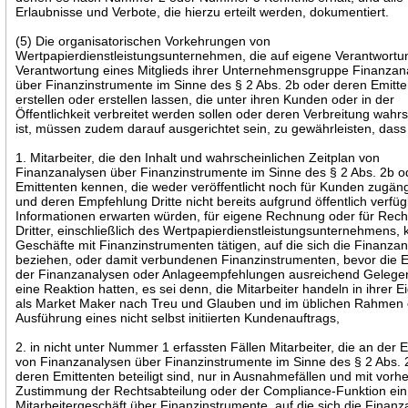
Erlaubnisse und Verbote, die hierzu erteilt werden, dokumentiert.
(5) Die organisatorischen Vorkehrungen von
Wertpapierdienstleistungsunternehmen, die auf eigene Verantwortu
Verantwortung eines Mitglieds ihrer Unternehmensgruppe Finanzan
über Finanzinstrumente im Sinne des § 2 Abs. 2b oder deren Emitt
erstellen oder erstellen lassen, die unter ihren Kunden oder in der
Öffentlichkeit verbreitet werden sollen oder deren Verbreitung wahrs
ist, müssen zudem darauf ausgerichtet sein, zu gewährleisten, dass
1. Mitarbeiter, die den Inhalt und wahrscheinlichen Zeitplan von
Finanzanalysen über Finanzinstrumente im Sinne des § 2 Abs. 2b o
Emittenten kennen, die weder veröffentlicht noch für Kunden zugäng
und deren Empfehlung Dritte nicht bereits aufgrund öffentlich verfü
Informationen erwarten würden, für eigene Rechnung oder für Rec
Dritter, einschließlich des Wertpapierdienstleistungsunternehmens, 
Geschäfte mit Finanzinstrumenten tätigen, auf die sich die Finanza
beziehen, oder damit verbundenen Finanzinstrumenten, bevor die
der Finanzanalysen oder Anlageempfehlungen ausreichend Gelegen
eine Reaktion hatten, es sei denn, die Mitarbeiter handeln in ihrer E
als Market Maker nach Treu und Glauben und im üblichen Rahmen 
Ausführung eines nicht selbst initiierten Kundenauftrags,
2. in nicht unter Nummer 1 erfassten Fällen Mitarbeiter, die an der E
von Finanzanalysen über Finanzinstrumente im Sinne des § 2 Abs. 
deren Emittenten beteiligt sind, nur in Ausnahmefällen und mit vorhe
Zustimmung der Rechtsabteilung oder der Compliance-Funktion ein
Mitarbeitergeschäft über Finanzinstrumente, auf die sich die Finan