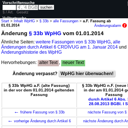
Vorschriftensuche
§ / Art.
Gesetz
Volltextsuche
Start
>
Inhalt WpHG
>
§ 33b
>
alle Fassungen
>
a.F. Fassung ab
01.01.2014
Änderungsalarm
nur in WpHG
Änderung
§ 33b WpHG
vom 01.01.2014
Ähnliche Seiten:
weitere Fassungen von § 33b WpHG
,
alle
Änderungen durch Artikel 6 CRDIVUG am 1. Januar 2014
und
Änderungshistorie des WpHG
Hervorhebungen:
alter Text
,
neuer Text
Änderung verpasst?
WpHG hier überwachen!
§ 33b WpHG a.F. (alte Fassung)
§ 33b WpHG n.F. (neue
in der vor dem 01.01.2014 geltenden
in der am 01.01.2014 
Fassung
Fassung
durch Artikel 6 Abs. 
28.08.2013 BGBl. I S
←
frühere Fassung von § 33b
nächste Fassung von §
←
vorherige Änderung durch Artikel 6
nächste Änderung durch Ar