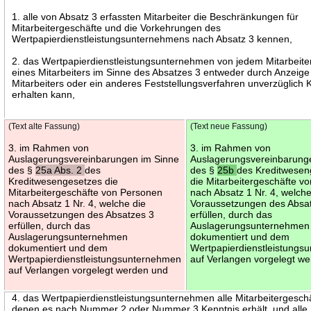
1. alle von Absatz 3 erfassten Mitarbeiter die Beschränkungen für
Mitarbeitergeschäfte und die Vorkehrungen des
Wertpapierdienstleistungsunternehmens nach Absatz 3 kennen,
2. das Wertpapierdienstleistungsunternehmen von jedem Mitarbeite
eines Mitarbeiters im Sinne des Absatzes 3 entweder durch Anzeige
Mitarbeiters oder ein anderes Feststellungsverfahren unverzüglich 
erhalten kann,
(Text alte Fassung)
(Text neue Fassung)
3. im Rahmen von
3. im Rahmen von
Auslagerungsvereinbarungen im Sinne
Auslagerungsvereinbarung
des §
25a Abs. 2
des
des §
25b
des Kreditwesen
Kreditwesengesetzes die
die Mitarbeitergeschäfte v
Mitarbeitergeschäfte von Personen
nach Absatz 1 Nr. 4, welche
nach Absatz 1 Nr. 4, welche die
Voraussetzungen des Absa
Voraussetzungen des Absatzes 3
erfüllen, durch das
erfüllen, durch das
Auslagerungsunternehmen
Auslagerungsunternehmen
dokumentiert und dem
dokumentiert und dem
Wertpapierdienstleistungs
Wertpapierdienstleistungsunternehmen
auf Verlangen vorgelegt w
auf Verlangen vorgelegt werden und
4. das Wertpapierdienstleistungsunternehmen alle Mitarbeitergesch
denen es nach Nummer 2 oder Nummer 3 Kenntnis erhält, und alle