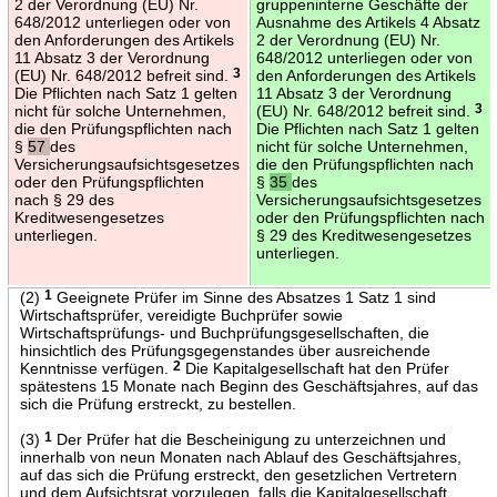
2 der Verordnung (EU) Nr.
gruppeninterne Geschäfte der
648/2012 unterliegen oder von
Ausnahme des Artikels 4 Absatz
den Anforderungen des Artikels
2 der Verordnung (EU) Nr.
11 Absatz 3 der Verordnung
648/2012 unterliegen oder von
(EU) Nr. 648/2012 befreit sind.
3
den Anforderungen des Artikels
Die Pflichten nach Satz 1 gelten
11 Absatz 3 der Verordnung
nicht für solche Unternehmen,
(EU) Nr. 648/2012 befreit sind.
3
die den Prüfungspflichten nach
Die Pflichten nach Satz 1 gelten
§
57
des
nicht für solche Unternehmen,
Versicherungsaufsichtsgesetzes
die den Prüfungspflichten nach
oder den Prüfungspflichten
§
35
des
nach § 29 des
Versicherungsaufsichtsgesetzes
Kreditwesengesetzes
oder den Prüfungspflichten nach
unterliegen.
§ 29 des Kreditwesengesetzes
unterliegen.
(2)
1
Geeignete Prüfer im Sinne des Absatzes 1 Satz 1 sind
Wirtschaftsprüfer, vereidigte Buchprüfer sowie
Wirtschaftsprüfungs- und Buchprüfungsgesellschaften, die
hinsichtlich des Prüfungsgegenstandes über ausreichende
Kenntnisse verfügen.
2
Die Kapitalgesellschaft hat den Prüfer
spätestens 15 Monate nach Beginn des Geschäftsjahres, auf das
sich die Prüfung erstreckt, zu bestellen.
(3)
1
Der Prüfer hat die Bescheinigung zu unterzeichnen und
innerhalb von neun Monaten nach Ablauf des Geschäftsjahres,
auf das sich die Prüfung erstreckt, den gesetzlichen Vertretern
und dem Aufsichtsrat vorzulegen, falls die Kapitalgesellschaft