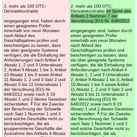
2. mehr als 100 OTC-
2. mehr als 100 OTC-
Derivatekontrakte
Derivatekontrakte
im Sinne des
Artikels 2 Nummer 7 der
eingegangen sind, haben durch
Verordnung (EU) Nr. 648/2012
einen geeigneten Prüfer
innerhalb von neun Monaten
eingegangen sind, haben durch
nach Ablauf des
einen geeigneten Prüfer
Geschäftsjahres prüfen und
innerhalb von neun Monaten
bescheinigen zu lassen, dass
nach Ablauf des
sie über geeignete Systeme
Geschäftsjahres prüfen und
verfügen, die die Einhaltung der
bescheinigen zu lassen, dass
Anforderungen nach Artikel 4
sie über geeignete Systeme
Absatz 1, 2 und 3 Unterabsatz
verfügen, die die Einhaltung der
2, Artikel 9 Absatz 1 bis 3, Artikel
Anforderungen nach Artikel 4
10 Absatz 1 bis 3 sowie Artikel
Absatz 1, 2 und 3 Unterabsatz
11 Absatz 1, 2 und 3 Satz 2 und
2, Artikel 9 Absatz 1 bis 3, Artikel
Absatz 5 bis 11 Unterabsatz 1
10 Absatz 1 bis 3 sowie Artikel
der Verordnung (EU) Nr.
11 Absatz 1, 2 und 3 Satz 2 und
648/2012 sowie nach § 19
Absatz 5 bis 11 Unterabsatz 1
Absatz 1 und 2 dieses Gesetzes
der Verordnung (EU) Nr.
sicherstellen.
2
Für die Zwecke
648/2012 sowie nach § 19
der Berechnung der Schwelle
Absatz 1 und 2 dieses Gesetzes
nach Satz 1 Nummer 1 und 2
sicherstellen.
2
Für die Zwecke
sind solche Geschäfte nicht zu
der Berechnung der Schwelle
berücksichtigen, die als
nach Satz 1 Nummer 1 und 2
gruppeninterne Geschäfte der
sind solche Geschäfte nicht zu
Ausnahme des Artikels 4 Absatz
berücksichtigen, die als