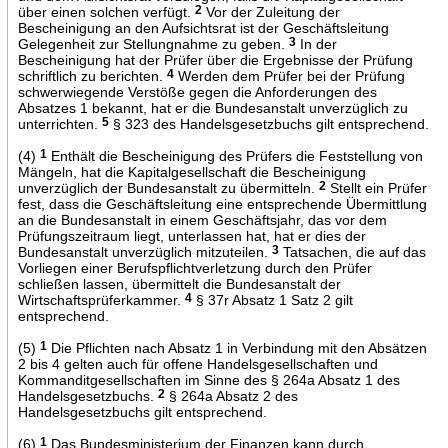
über einen solchen verfügt.
2
Vor der Zuleitung der
Bescheinigung an den Aufsichtsrat ist der Geschäftsleitung
Gelegenheit zur Stellungnahme zu geben.
3
In der
Bescheinigung hat der Prüfer über die Ergebnisse der Prüfung
schriftlich zu berichten.
4
Werden dem Prüfer bei der Prüfung
schwerwiegende Verstöße gegen die Anforderungen des
Absatzes 1 bekannt, hat er die Bundesanstalt unverzüglich zu
unterrichten.
5
§ 323 des Handelsgesetzbuchs gilt entsprechend.
(4)
1
Enthält die Bescheinigung des Prüfers die Feststellung von
Mängeln, hat die Kapitalgesellschaft die Bescheinigung
unverzüglich der Bundesanstalt zu übermitteln.
2
Stellt ein Prüfer
fest, dass die Geschäftsleitung eine entsprechende Übermittlung
an die Bundesanstalt in einem Geschäftsjahr, das vor dem
Prüfungszeitraum liegt, unterlassen hat, hat er dies der
Bundesanstalt unverzüglich mitzuteilen.
3
Tatsachen, die auf das
Vorliegen einer Berufspflichtverletzung durch den Prüfer
schließen lassen, übermittelt die Bundesanstalt der
Wirtschaftsprüferkammer.
4
§ 37r Absatz 1 Satz 2 gilt
entsprechend.
(5)
1
Die Pflichten nach Absatz 1 in Verbindung mit den Absätzen
2 bis 4 gelten auch für offene Handelsgesellschaften und
Kommanditgesellschaften im Sinne des § 264a Absatz 1 des
Handelsgesetzbuchs.
2
§ 264a Absatz 2 des
Handelsgesetzbuchs gilt entsprechend.
(6)
1
Das Bundesministerium der Finanzen kann durch