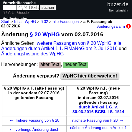
Vorschriftensuche
buzer.de
Normalansicht
§ / Art.
Gesetz
Volltextsuche
Start
>
Inhalt WpHG
>
§ 32
>
alle Fassungen
>
a.F. Fassung ab
02.07.2016
Änderungsalarm
nur in WpHG
Änderung
§ 20 WpHG
vom 02.07.2016
Ähnliche Seiten:
weitere Fassungen von § 20 WpHG
,
alle
Änderungen durch Artikel 1 1. FiMaNoG am 2. Juli 2016
und
Änderungshistorie des WpHG
Hervorhebungen:
alter Text
,
neuer Text
Änderung verpasst?
WpHG hier überwachen!
§ 20 WpHG a.F. (alte Fassung)
§ 20 WpHG n.F. (neue
in der vor dem 02.07.2016
Fassung)
geltenden Fassung
in der am 02.07.2016
geltenden Fassung
durch Artikel 1 G. v.
30.06.2016 BGBl. I S. 1514
←
→
frühere Fassung von § 20
nächste Fassung von § 20
←
nächste Änderung durch Artikel 1
vorherige Änderung durch