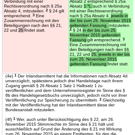
Verbindung mit einer
Absatz 2 entsprechend § 25a
Rechtsverordnung nach § 25a
Absatz
1 *),
auch in Verbindung
Absatz 4, mitzuteilen.
2
§ 24 gilt
mit einer Rechtsverordnung
entsprechend.
3
Eine
nach § 25a Absatz 4,
jeweils in
Zusammenrechnung mit den
der bis zum 25. November 2015
Beteiligungen nach den §§ 21,
geltenden Fassung,
mitzuteilen.
22 und
25
findet statt.
2
§ 24
in der bis zum 25.
November 2015 geltenden
Fassung
gilt entsprechend.
3
Eine Zusammenrechnung mit
den Beteiligungen nach den §§
21, 22 und
25, jeweils in der bis
zum 25. November 2015
geltenden Fassung
findet statt.
(4e)
1
Der Inlandsemittent hat die Informationen nach Absatz 4d
unverzüglich, spätestens jedoch drei Handelstage nach ihrem
Zugang gemäß § 26 Absatz 1 Satz 1 Halbsatz 1 zu
veröffentlichen und dem Unternehmensregister im Sinne des §
8b des Handelsgesetzbuchs unverzüglich, jedoch nicht vor ihrer
Veröffentlichung zur Speicherung zu übermitteln.
2
Gleichzeitig
mit der Veröffentlichung hat der Inlandsemittent diese der
Bundesanstalt mitzuteilen.
(4f)
1
Wer, auch unter Berücksichtigung des § 22, am 26.
November 2015 Stimmrechte im Sinne des § 21 hält und
ausschließlich auf Grund der Änderung des § 21 mit Wirkung
zum 26. November 2015 an einem Emittenten, für den die