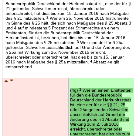
Bundesrepublik Deutschland der Herkunftsstaat ist, eine der für §
21 geltenden Schwellen erreicht, überschreitet oder
unterschreitet, hat dies bis zum 15. Januar 2016 nach Maßgabe
des § 21 mitzuteilen.
2
Wer am 26. November 2015 Instrumente
im Sinne des § 25 hält, die sich nach Maßgabe des § 25 Absatz 3
und 4 auf mindestens 5 Prozent der Stimmrechte an einem
Emittenten, für den die Bundesrepublik Deutschland der
Herkunftsstaat ist, beziehen, hat dies bis zum 15. Januar 2016
nach Maßgabe des § 25 mitzuteilen.
3
Wer eine der für § 25a
geltenden Schwellen ausschließlich auf Grund der Änderung des
§ 25a mit Wirkung zum 26. November 2015 erreicht,
überschreitet oder unterschreitet, hat dies bis zum 15. Januar
2016 nach Maßgabe des § 25a mitzuteilen.
4
Absatz 4e gilt
entsprechend.
(4g)
1
Wer an einem Emittenten,
für den die Bundesrepublik
Deutschland der Herkunftsstaat
ist, eine der für die §§ 21, 25
oder 25a geltenden Schwellen
ausschließlich auf Grund der
Änderung des § 1 Absatz 8 mit
Wirkung zum 2. Juli 2016
erreicht, überschreitet oder
unterschreitet, hat dies bis zum