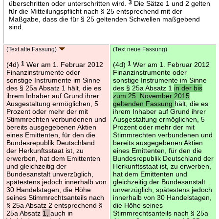
überschritten oder unterschritten wird.
3
Die Sätze 1 und 2 gelten
für die Mitteilungspflicht nach § 25 entsprechend mit der
Maßgabe, dass die für § 25 geltenden Schwellen maßgebend
sind.
(Text alte Fassung)
(Text neue Fassung)
(4d)
1
Wer am 1. Februar 2012
(4d)
1
Wer am 1. Februar 2012
Finanzinstrumente oder
Finanzinstrumente oder
sonstige Instrumente im Sinne
sonstige Instrumente im Sinne
des § 25a Absatz 1 hält, die es
des § 25a Absatz 1
in der bis
ihrem Inhaber auf Grund ihrer
zum 25. November 2015
Ausgestaltung ermöglichen, 5
geltenden Fassung
hält, die es
Prozent oder mehr der mit
ihrem Inhaber auf Grund ihrer
Stimmrechten verbundenen und
Ausgestaltung ermöglichen, 5
bereits ausgegebenen Aktien
Prozent oder mehr der mit
eines Emittenten, für den die
Stimmrechten verbundenen und
Bundesrepublik Deutschland
bereits ausgegebenen Aktien
der Herkunftsstaat ist, zu
eines Emittenten, für den die
erwerben, hat dem Emittenten
Bundesrepublik Deutschland der
und gleichzeitig der
Herkunftsstaat ist, zu erwerben,
Bundesanstalt unverzüglich,
hat dem Emittenten und
spätestens jedoch innerhalb von
gleichzeitig der Bundesanstalt
30 Handelstagen, die Höhe
unverzüglich, spätestens jedoch
seines Stimmrechtsanteils nach
innerhalb von 30 Handelstagen,
§ 25a Absatz 2 entsprechend §
die Höhe seines
25a Absatz
1,
auch in
Stimmrechtsanteils nach § 25a