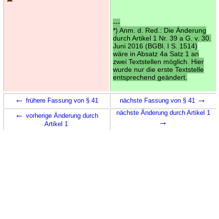
---
*) Anm. d. Red.: Die Änderung
durch Artikel 1 Nr. 39 a G. v. 30.
Juni 2016 (BGBl. I S. 1514)
wäre in Absatz 4a Satz 1 an
zwei Textstellen möglich. Hier
wurde nur die erste Textstelle
entsprechend geändert.
←
→
frühere Fassung von § 41
nächste Fassung von § 41
←
nächste Änderung durch Artikel 1
vorherige Änderung durch
→
Artikel 1