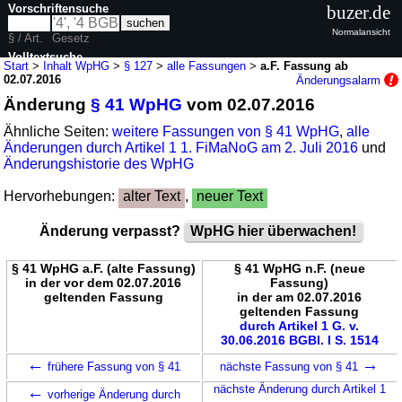
Vorschriftensuche
buzer.de
Normalansicht
§ / Art.
Gesetz
Volltextsuche
Start
>
Inhalt WpHG
>
§ 127
>
alle Fassungen
>
a.F. Fassung ab
02.07.2016
Änderungsalarm
nur in WpHG
Änderung
§ 41 WpHG
vom 02.07.2016
Ähnliche Seiten:
weitere Fassungen von § 41 WpHG
,
alle
Änderungen durch Artikel 1 1. FiMaNoG am 2. Juli 2016
und
Änderungshistorie des WpHG
Hervorhebungen:
alter Text
,
neuer Text
Änderung verpasst?
WpHG hier überwachen!
§ 41 WpHG a.F. (alte Fassung)
§ 41 WpHG n.F. (neue
in der vor dem 02.07.2016
Fassung)
geltenden Fassung
in der am 02.07.2016
geltenden Fassung
durch Artikel 1 G. v.
30.06.2016 BGBl. I S. 1514
←
→
frühere Fassung von § 41
nächste Fassung von § 41
←
nächste Änderung durch Artikel 1
vorherige Änderung durch