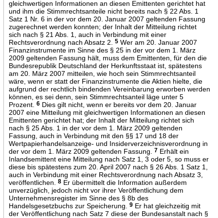
gleichwertigen Informationen an diesen Emittenten gerichtet hat
und ihm die Stimmrechtsanteile nicht bereits nach § 22 Abs. 1
Satz 1 Nr. 6 in der vor dem 20. Januar 2007 geltenden Fassung
zugerechnet werden konnten; der Inhalt der Mitteilung richtet
sich nach § 21 Abs. 1, auch in Verbindung mit einer
Rechtsverordnung nach Absatz 2.
5
Wer am 20. Januar 2007
Finanzinstrumente im Sinne des § 25 in der vor dem 1. März
2009 geltenden Fassung hält, muss dem Emittenten, für den die
Bundesrepublik Deutschland der Herkunftsstaat ist, spätestens
am 20. März 2007 mitteilen, wie hoch sein Stimmrechtsanteil
wäre, wenn er statt der Finanzinstrumente die Aktien hielte, die
aufgrund der rechtlich bindenden Vereinbarung erworben werden
können, es sei denn, sein Stimmrechtsanteil läge unter 5
Prozent.
6
Dies gilt nicht, wenn er bereits vor dem 20. Januar
2007 eine Mitteilung mit gleichwertigen Informationen an diesen
Emittenten gerichtet hat; der Inhalt der Mitteilung richtet sich
nach § 25 Abs. 1 in der vor dem 1. März 2009 geltenden
Fassung, auch in Verbindung mit den §§ 17 und 18 der
Wertpapierhandelsanzeige- und Insiderverzeichnisverordnung in
der vor dem 1. März 2009 geltenden Fassung.
7
Erhält ein
Inlandsemittent eine Mitteilung nach Satz 1, 3 oder 5, so muss er
diese bis spätestens zum 20. April 2007 nach § 26 Abs. 1 Satz 1,
auch in Verbindung mit einer Rechtsverordnung nach Absatz 3,
veröffentlichen.
8
Er übermittelt die Information außerdem
unverzüglich, jedoch nicht vor ihrer Veröffentlichung dem
Unternehmensregister im Sinne des § 8b des
Handelsgesetzbuchs zur Speicherung.
9
Er hat gleichzeitig mit
der Veröffentlichung nach Satz 7 diese der Bundesanstalt nach §