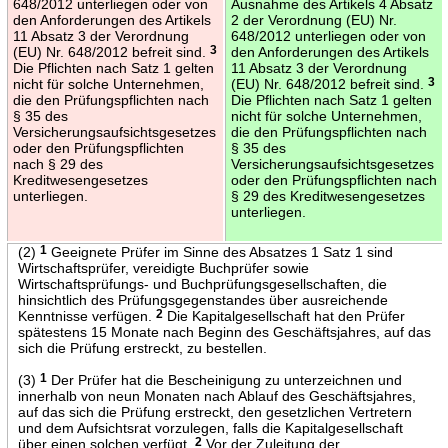
648/2012 unterliegen oder von
Ausnahme des Artikels 4 Absatz
den Anforderungen des Artikels
2 der Verordnung (EU) Nr.
11 Absatz 3 der Verordnung
648/2012 unterliegen oder von
(EU) Nr. 648/2012 befreit sind.
3
den Anforderungen des Artikels
Die Pflichten nach Satz 1 gelten
11 Absatz 3 der Verordnung
nicht für solche Unternehmen,
(EU) Nr. 648/2012 befreit sind.
3
die den Prüfungspflichten nach
Die Pflichten nach Satz 1 gelten
§ 35 des
nicht für solche Unternehmen,
Versicherungsaufsichtsgesetzes
die den Prüfungspflichten nach
oder den Prüfungspflichten
§ 35 des
nach § 29 des
Versicherungsaufsichtsgesetzes
Kreditwesengesetzes
oder den Prüfungspflichten nach
unterliegen.
§ 29 des Kreditwesengesetzes
unterliegen.
(2)
1
Geeignete Prüfer im Sinne des Absatzes 1 Satz 1 sind
Wirtschaftsprüfer, vereidigte Buchprüfer sowie
Wirtschaftsprüfungs- und Buchprüfungsgesellschaften, die
hinsichtlich des Prüfungsgegenstandes über ausreichende
Kenntnisse verfügen.
2
Die Kapitalgesellschaft hat den Prüfer
spätestens 15 Monate nach Beginn des Geschäftsjahres, auf das
sich die Prüfung erstreckt, zu bestellen.
(3)
1
Der Prüfer hat die Bescheinigung zu unterzeichnen und
innerhalb von neun Monaten nach Ablauf des Geschäftsjahres,
auf das sich die Prüfung erstreckt, den gesetzlichen Vertretern
und dem Aufsichtsrat vorzulegen, falls die Kapitalgesellschaft
über einen solchen verfügt.
2
Vor der Zuleitung der