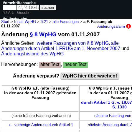
Vorschriftensuche
§ / Art.
Gesetz
Volltextsuche
Start
>
Inhalt WpHG
>
§ 21
>
alle Fassungen
>
a.F. Fassung ab
01.11.2007
Änderungsalarm
nur in WpHG
Änderung
§ 8 WpHG
vom 01.11.2007
Ähnliche Seiten:
weitere Fassungen von § 8 WpHG
,
alle
Änderungen durch Artikel 1 FRUG am 1. November 2007
und
Änderungshistorie des WpHG
Hervorhebungen:
alter Text
,
neuer Text
Änderung verpasst?
WpHG hier überwachen!
§ 8 WpHG a.F. (alte Fassung)
§ 8 WpHG n.F. (neue
in der vor dem 01.11.2007 geltenden
in der am 01.11.2007 
Fassung
Fassung
durch Artikel 1 G. v. 16.0
S. 1330
(keine frühere Fassung vorhanden)
nächste Fassung von
←
vorherige Änderung durch Artikel 1
nächste Änderung durch A