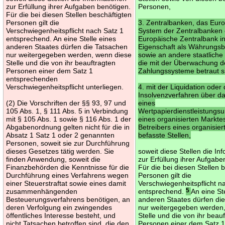
zur Erfüllung ihrer Aufgaben benötigen.
Personen,
Für die bei diesen Stellen beschäftigten
Personen gilt die
3. Zentralbanken, das Eur
Verschwiegenheitspflicht nach Satz 1
System der Zentralbanken 
entsprechend. An eine Stelle eines
Europäische Zentralbank in
anderen Staates dürfen die Tatsachen
Eigenschaft als Währungs
nur weitergegeben werden, wenn diese
sowie an andere staatlich
Stelle und die von ihr beauftragten
die mit der Überwachung d
Personen einer dem Satz 1
Zahlungssysteme betraut s
entsprechenden
Verschwiegenheitspflicht unterliegen.
4. mit der Liquidation oder
Insolvenzverfahren über 
(2) Die Vorschriften der §§ 93, 97 und
eines
105 Abs. 1, § 111 Abs. 5 in Verbindung
Wertpapierdienstleistungs
mit § 105 Abs. 1 sowie § 116 Abs. 1 der
eines organisierten Markte
Abgabenordnung gelten nicht für die in
Betreibers eines organisie
Absatz 1 Satz 1 oder 2 genannten
befasste Stellen,
Personen, soweit sie zur Durchführung
dieses Gesetzes tätig werden. Sie
soweit diese Stellen die In
finden Anwendung, soweit die
zur Erfüllung ihrer Aufgab
Finanzbehörden die Kenntnisse für die
Für die bei diesen Stellen 
Durchführung eines Verfahrens wegen
Personen gilt die
einer Steuerstraftat sowie eines damit
Verschwiegenheitspflicht n
zusammenhängenden
entsprechend.
5
An eine St
Besteuerungsverfahrens benötigen, an
anderen Staates dürfen di
deren Verfolgung ein zwingendes
nur weitergegeben werden
öffentliches Interesse besteht, und
Stelle und die von ihr beau
nicht Tatsachen betroffen sind, die den
Personen einer dem Satz 