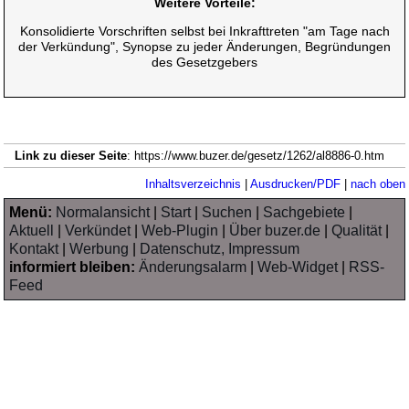
Weitere Vorteile:
Konsolidierte Vorschriften selbst bei Inkrafttreten "am Tage nach
der Verkündung", Synopse zu jeder Änderungen, Begründungen
des Gesetzgebers
Link zu dieser Seite
: https://www.buzer.de/gesetz/1262/al8886-0.htm
Inhaltsverzeichnis
|
Ausdrucken/PDF
|
nach oben
Menü:
Normalansicht
|
Start
|
Suchen
|
Sachgebiete
|
Aktuell
|
Verkündet
|
Web-Plugin
|
Über buzer.de
|
Qualität
|
Kontakt
|
Werbung
|
Datenschutz, Impressum
informiert bleiben:
Änderungsalarm
|
Web-Widget
|
RSS-
Feed