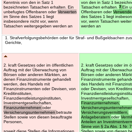
Kenntnis von den in Satz 1
von den in Satz 1 bezeichn
bezeichneten Tatsachen erhalten. Ein
Tatsachen erhalten.
3
Ein 
unbefugtes Offenbaren oder
Verwerten
Offenbaren oder
Verwend
im Sinne des Satzes 1 liegt
des Satzes 1 liegt insbeson
insbesondere nicht vor, wenn
vor, wenn Tatsachen weit
Tatsachen weitergegeben werden an
werden an
1. Strafverfolgungsbehörden oder für Straf- und Bußgeldsachen zu
Gerichte,
2. kraft Gesetzes oder im öffentlichen
2. kraft Gesetzes oder im ö
Auftrag mit der Überwachung von
Auftrag mit der Überwachu
Börsen oder anderen Märkten, an
Börsen oder anderen Märk
denen Finanzinstrumente gehandelt
Finanzinstrumente gehande
werden, des Handels mit
des Handels mit Finanzins
Finanzinstrumenten oder Devisen, von
oder Devisen, von Kreditins
Kreditinstituten,
Finanzdienstleistungsinstit
Finanzdienstleistungsinstituten,
Investmentgesellschaften,
Investmentgesellschaften,
Finanzunternehmen,
Finanzunternehmen
oder
Versicherungsunternehmen
Versicherungsunternehmen
betraute
Versicherungsvermittlern,
Stellen sowie von diesen beauftragte
Anlageberatern
oder
Vermi
Personen,
Anteilen an Investmentve
Sinne von § 2a Abs. 1 Nr. 
soweit diese Stellen die Informationen
Stellen sowie von diesen b