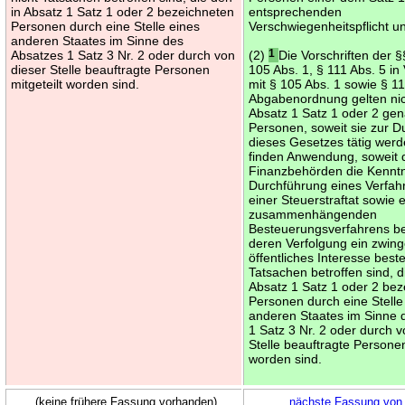
in Absatz 1 Satz 1 oder 2 bezeichneten
entsprechenden
Personen durch eine Stelle eines
Verschwiegenheitspflicht un
anderen Staates im Sinne des
Absatzes 1 Satz 3 Nr. 2 oder durch von
(2)
1
Die Vorschriften der 
dieser Stelle beauftragte Personen
105 Abs. 1, § 111 Abs. 5 i
mitgeteilt worden sind.
mit § 105 Abs. 1 sowie § 11
Abgabenordnung gelten nich
Absatz 1 Satz 1 oder 2 ge
Personen, soweit sie zur 
dieses Gesetzes tätig wer
finden Anwendung, soweit 
Finanzbehörden die Kenntni
Durchführung eines Verfa
einer Steuerstraftat sowie 
zusammenhängenden
Besteuerungsverfahrens be
deren Verfolgung ein zwin
öffentliches Interesse beste
Tatsachen betroffen sind, d
Absatz 1 Satz 1 oder 2 be
Personen durch eine Stelle
anderen Staates im Sinne 
1 Satz 3 Nr. 2 oder durch v
Stelle beauftragte Personen
worden sind.
(keine frühere Fassung vorhanden)
nächste Fassung von