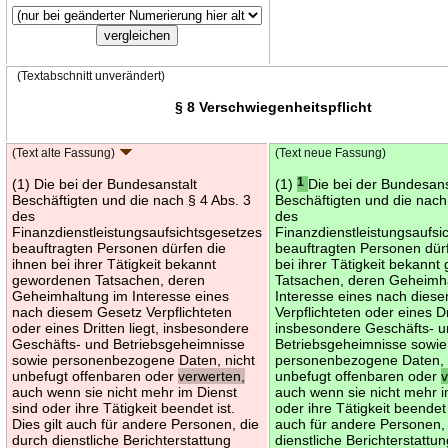
(Textabschnitt unverändert)
§ 8 Verschwiegenheitspflicht
(Text alte Fassung)
(Text neue Fassung)
(1) Die bei der Bundesanstalt
(1)
1
Die bei der Bundesans
Beschäftigten und die nach § 4 Abs. 3
Beschäftigten und die nach
des
des
Finanzdienstleistungsaufsichtsgesetzes
Finanzdienstleistungsaufsi
beauftragten Personen dürfen die
beauftragten Personen dür
ihnen bei ihrer Tätigkeit bekannt
bei ihrer Tätigkeit bekann
gewordenen Tatsachen, deren
Tatsachen, deren Geheimh
Geheimhaltung im Interesse eines
Interesse eines nach dies
nach diesem Gesetz Verpflichteten
Verpflichteten oder eines Dri
oder eines Dritten liegt, insbesondere
insbesondere Geschäfts- 
Geschäfts- und Betriebsgeheimnisse
Betriebsgeheimnisse sowie
sowie personenbezogene Daten, nicht
personenbezogene Daten, 
unbefugt offenbaren oder
verwerten,
unbefugt offenbaren oder
auch wenn sie nicht mehr im Dienst
auch wenn sie nicht mehr i
sind oder ihre Tätigkeit beendet ist.
oder ihre Tätigkeit beendet 
Dies gilt auch für andere Personen, die
auch für andere Personen,
durch dienstliche Berichterstattung
dienstliche Berichterstattu