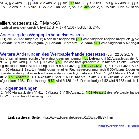
Abs. 4, § 26 Abs. 1, §§ 26a, 29a Abs. 2, §§ 30e,
30f
Abs. 2, § 37v Abs. 1 bis § 37x Abs. 1, §§ 3
 2, § 15a Abs. 4, § 26 Abs. 1, §§ 26a, 29a Abs. 2, §§ 30e,
30f
Abs. 2, § 37v Abs. 1 bis § 37x Ab
ellierungsgesetz (2. FiMaNoG)
; zuletzt geändert durch Artikel 12 G. v. 17.07.2017 BGBl. I S. 2446
G Änderung des Wertpapierhandelsgesetzes
g (EU) 2015/2365" angefügt. c) Nach der Angabe zu
§ 51
wird folgende Angabe angefügt: „§ 52
 1 Absatz 8" durch die Angabe „§ 1 Absatz 3" ersetzt. 12. Nach
§ 51
wird folgender § 52 angef
G Weitere Änderungen des Wertpapierhandelsgesetzes
(vom 22.07.2017)
n das Unternehmensregister; Verordnungsermächtigung
§ 51
Befreiung § 52 Ausschluss der An
t. 52. § 30e wird § 50. 53. § 30f wird
§ 51
und wie folgt geändert: a) In Absatz 1 Satz 1 werden
ung mit einer Rechtsverordnung nach § 50 Absatz 2, j)
§ 51 Absatz 2
, k) § 114 Absatz 1 Satz
 in ... 50 Absatz 1 Satz 1 in Verbindung mit einer Rechtsverordnung nach § 50 Absatz 2 oder 
z 2 in Verbindung mit einer Rechtsverordnung nach § ... Absatz 1 Satz 1, § 41 Absatz 1 Satz 3
atz 2,
§ 51 Absatz 2
, § 114 Absatz 1 Satz 3, § 115 Absatz 1 Satz 3, § 116 Absatz 2 Satz 2 ode
 aufgehoben. 145a. Der bisherige
§ 51
wird § 136. 146. Der bisherige § 52 wird § 137 und die Üb
oG Folgeänderungen
z 2, § 40 Absatz 2, den §§ 41, 46 Absatz 2, § 50 Absatz 1,
§ 51 Absatz 2
des Wertpapierhandel
der Wertpapierhandelsanzeige- und ...
Link zu dieser Seite
: https://www.buzer.de/gesetz/1262/v148777.htm
Inhaltsverzeichnis
|
Ausdru