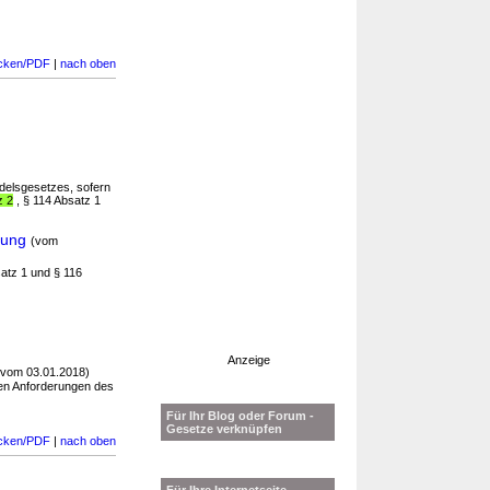
cken/PDF
|
nach oben
delsgesetzes, sofern
z 2
, § 114 Absatz 1
gung
(vom
satz 1 und § 116
Anzeige
(vom 03.01.2018)
en Anforderungen des
Für Ihr Blog oder Forum -
Gesetze verknüpfen
cken/PDF
|
nach oben