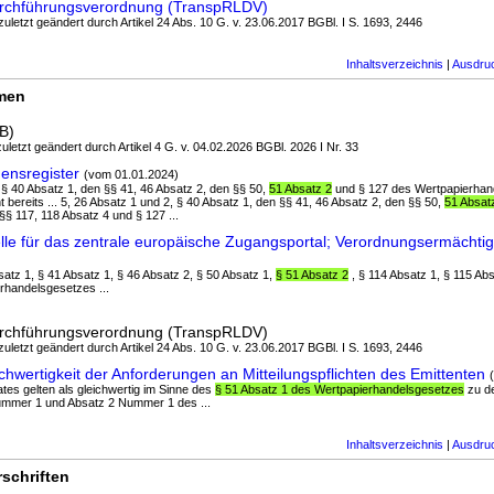
Durchführungsverordnung (TranspRLDV)
 zuletzt geändert durch Artikel 24 Abs. 10 G. v. 23.06.2017 BGBl. I S. 1693, 2446
Inhaltsverzeichnis
|
Ausdru
rmen
B)
uletzt geändert durch Artikel 4 G. v. 04.02.2026 BGBl. 2026 I Nr. 33
ensregister
(vom 01.01.2024)
, § 40 Absatz 1, den §§ 41, 46 Absatz 2, den §§ 50,
51 Absatz 2
und § 127 des Wertpapierhan
ht bereits ... 5, 26 Absatz 1 und 2, § 40 Absatz 1, den §§ 41, 46 Absatz 2, den §§ 50,
51 Absat
§§ 117, 118 Absatz 4 und § 127 ...
le für das zentrale europäische Zugangsportal; Verordnungsermächti
bsatz 1, § 41 Absatz 1, § 46 Absatz 2, § 50 Absatz 1,
§ 51 Absatz 2
, § 114 Absatz 1, § 115 Ab
rhandelsgesetzes ...
Durchführungsverordnung (TranspRLDV)
 zuletzt geändert durch Artikel 24 Abs. 10 G. v. 23.06.2017 BGBl. I S. 1693, 2446
hwertigkeit der Anforderungen an Mitteilungspflichten des Emittenten
aates gelten als gleichwertig im Sinne des
§ 51 Absatz 1 des Wertpapierhandelsgesetzes
zu d
ummer 1 und Absatz 2 Nummer 1 des ...
Inhaltsverzeichnis
|
Ausdru
schriften