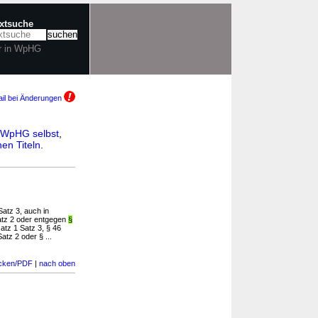
extsuche
r in WpHG
il bei Änderungen
WpHG selbst
,
en Titeln
.
Satz 3, auch in
satz 2 oder entgegen
§
atz 1 Satz 3, § 46
atz 2 oder § ...
cken/PDF
|
nach oben