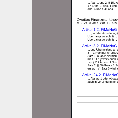
... Abs. 1 und 2, § 15a 
§ 41 Abs. ... Abs. 1 und
Abs. 4 und § 41 Abs. ...
Zweites Finanzmarktnov
G. v. 23.06.2017 BGBl. I S. 1693
Artikel 1 2. FiMaNo
... „und die Verordnun
Übergangsvorschrift ...
Übergangsvorschrift ...
Artikel 3 2. FiMaNo
... und Übermittlung a
8 ... 1 Nummer 6" ersetz
Satz 1, auch in Verbind
mit § 117, jeweils auch
, e) § 114 Absatz 1 Sat
Satz 2, § 50 Absatz 1 S
ersetzt. c) Satz 3 wird
Artikel 24 2. FiMaN
... Absatz 1 oder Absat
auch in Verbindung mit 