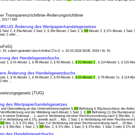
r Transparenzrichtlinie-Änderungsrichtlinie
, 2017 I 558
ndRLUG Änderung des Wertpapierhandelsgesetzes
 1 Satz 2, § 29a Absatz 2 Satz 2, § 30e Absatz 1 Satz 2, §
30f
Absatz 2, § 37v Absatz 1 Satz 
atz 2 oder ...
StoFöG)
. 33; zuletzt geändert durch Artikel 27a G. v. 25.03.2026 BGBl. 2026 I Nr. 81
derung des Handelsgesetzbuchs
bsatz 1, § 41 Absatz 1, § 46 Absatz 2, § 50 Absatz 1,
§ 51 Absatz 2
, § 114 Absatz 1, § 115 Ab
itere Änderung des Handelsgesetzbuchs
bsatz 1, § 41 Absatz 1, § 46 Absatz 2, § 50 Absatz 1,
§ 51 Absatz 2
, § 76 Absatz 1c, § 114 Ab
2 des ...
Umsetzungsgesetz (TUG)
ung des Wertpapierhandelsgesetzes
en und Übermittlung an das Unternehmensregister §
30f
Befreiung § 30g Ausschluss der Anfech
 Veröffentlichung und der Mitteilung nach Absatz 1 Satz 1. §
30f
Befreiung (1) Die Bundesanst
tz in einem Drittstaat ... 1, auch in Verbindung mit einer Rechtsverordnung nach § 30e Abs. 2,
ch in Verbindung mit § 37y, jeweils auch ... Abs. 1 Satz 1 in Verbindung mit einer Rechtsvero
30f
Abs. 2, f) § 37v Abs. 1 Satz 2 in Verbindung mit einer Rechtsverordnung nach ... 26 Abs. 
z 2, § 30e Abs. 1 Satz 2, §
30f
Abs. 2, § 37v Abs. 1 Satz 3, § 37w Abs. 1 Satz 3 oder § 37x Abs.
ung des Handelsgesetzbuchs