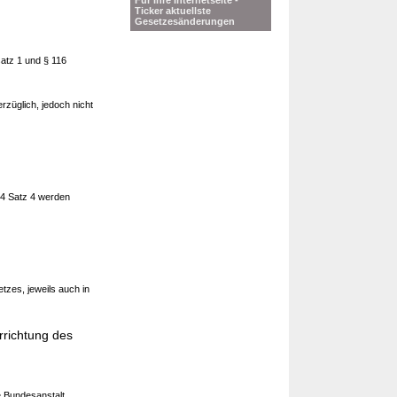
Für Ihre Internetseite -
Ticker aktuellste
Gesetzesänderungen
satz 1 und § 116
züglich, jedoch nicht
 4 Satz 4 werden
zes, jeweils auch in
rrichtung des
e Bundesanstalt