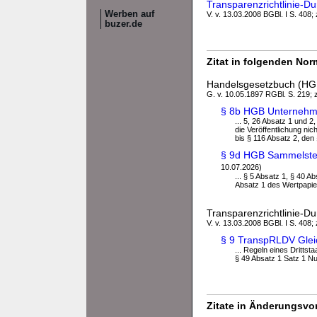
Transparenzrichtlinie-
Werben auf
V. v. 13.03.2008 BGBl. I S. 408;
buzer.de
Zitat in folgenden No
Handelsgesetzbuch (HG
G. v. 10.05.1897 RGBl. S. 219; z
§ 8b HGB Unternehm
... 5, 26 Absatz 1 und 2
die Veröffentlichung nic
bis § 116 Absatz 2, den 
§ 9d HGB Sammelstel
10.07.2026)
... § 5 Absatz 1, § 40 A
Absatz 1 des Wertpapie
Transparenzrichtlinie-
V. v. 13.03.2008 BGBl. I S. 408;
§ 9 TranspRLDV Gleic
... Regeln eines Drittst
§ 49 Absatz 1 Satz 1 N
Zitate in Änderungsvor