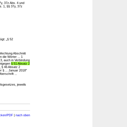
7y, 37z Abs. 4 und
s. 1, §§ 37y, 37z
ügt: „§ 52
fechtung Abschnitt
 die Wörter ... 1
 3, auch in Verbindung
entgegen
§ 51 Absatz 2
, § 46 Absatz 2
r § ... Januar 2018"
erschrift ...
sgesetzes, jeweils
cken/PDF
|
nach oben