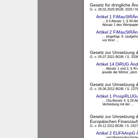
Gesetz für dringliche Ä
G. v. 28.02.2025 BGBl. 2025 I Nr
Artikel 1 FiMauStRÄ
... § 5 Absatz 1, § 40 A
Absatz 1 des Wertpapie
Artikel 2 FiMauStRÄ
... eingefügt. 8. (aufge
vor ihrer ...
Gesetz zur Umsetzung der
G. v. 05.07.2021 BGBl. I S. 3338
Artikel 14 DiRUG Än
... Absatz 1 und 2, § 40
jeweils die Wörter „dem
Gesetz zur Umsetzung d
G. v. 26.06.2012 BGBl. I S. 137
Artikel 1 ProspRLUG
... 15a Absatz 4, § 26 
Verbindung mit der ...
Gesetz zur Umsetzung de
Europäischen Finanzauf
G. v. 04.12.2011 BGBl. I S. 2427
Artikel 2 EUFAAnpG 
... und Marktaufsichtsbe