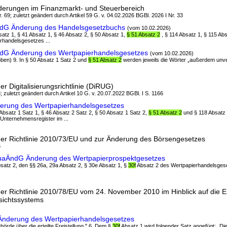
nderungen im Finanzmarkt- und Steuerbereich
. 69; zuletzt geändert durch Artikel 59 G. v. 04.02.2026 BGBl. 2026 I Nr. 33
ndG Änderung des Handelsgesetzbuchs
(vom 10.02.2026)
bsatz 1, § 41 Absatz 1, § 46 Absatz 2, § 50 Absatz 1,
§ 51 Absatz 2
, § 114 Absatz 1, § 115 Ab
rhandelsgesetzes ...
ndG Änderung des Wertpapierhandelsgesetzes
(vom 10.02.2026)
hoben) 9. In § 50 Absatz 1 Satz 2 und
§ 51 Absatz 2
werden jeweils die Wörter „außerdem unver
 Digitalisierungsrichtlinie (DiRUG)
; zuletzt geändert durch Artikel 10 G. v. 20.07.2022 BGBl. I S. 1166
derung des Wertpapierhandelsgesetzes
 Absatz 1 Satz 1, § 46 Absatz 2 Satz 2, § 50 Absatz 1 Satz 2,
§ 51 Absatz 2
und § 118 Absatz
 Unternehmensregister im ...
er Richtlinie 2010/73/EU und zur Änderung des Börsengesetzes
5
uaÄndG Änderung des Wertpapierprospektgesetzes
Absatz 2, den §§ 26a, 29a Absatz 2, § 30e Absatz 1, §
30f
Absatz 2 des Wertpapierhandelsgeset
r Richtlinie 2010/78/EU vom 24. November 2010 im Hinblick auf die E
sichtssystems
Änderung des Wertpapierhandelsgesetzes
hörde über die erteilte Freistellung." 6. Dem §
30f
Absatz 1 wird folgender Satz angefügt: „Di