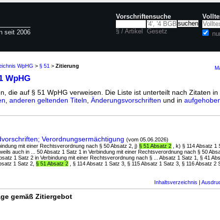
Vorschriftensuche
Vollt
§ / Artikel
Gesetz
n seit 2006
nu
zeichnis WpHG
>
§ 51
>
Zitierung
Ma
51 WpHG
n, die auf § 51 WpHG verweisen. Die Liste ist unterteilt nach Zitaten in
en
,
anderen geltenden Titeln
,
Änderungsvorschriften
und in
aufgehoben
orschriften; Verordnungsermächtigung
(vom 05.06.2026)
erbindung mit einer Rechtsverordnung nach § 50 Absatz 2, j)
§ 51 Absatz 2
, k) § 114 Absatz 1 
eweils auch in ... 50 Absatz 1 Satz 1 in Verbindung mit einer Rechtsverordnung nach § 50 Ab
bsatz 1 Satz 2 in Verbindung mit einer Rechtsverordnung nach § ... Absatz 1 Satz 1, § 41 Abs
bsatz 1 Satz 2,
§ 51 Absatz 2
, § 114 Absatz 1 Satz 3, § 115 Absatz 1 Satz 3, § 116 Absatz 2 S
Inhaltsverzeichnis
|
Ausdru
ge gemäß Zitiergebot