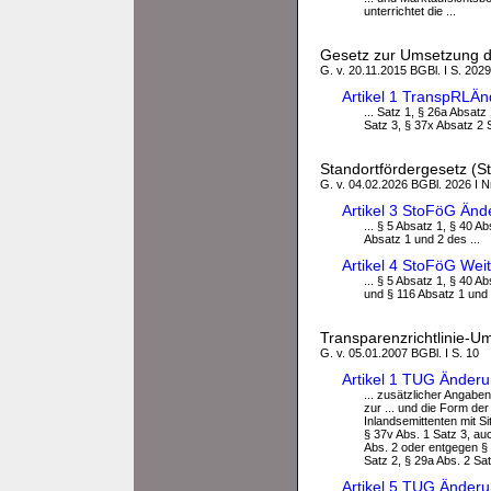
unterrichtet die ...
Gesetz zur Umsetzung de
G. v. 20.11.2015 BGBl. I S. 2029
Artikel 1 TranspRLÄ
... Satz 1, § 26a Absatz
Satz 3, § 37x Absatz 2 S
Standortfördergesetz (
G. v. 04.02.2026 BGBl. 2026 I Nr
Artikel 3 StoFöG Än
... § 5 Absatz 1, § 40 A
Absatz 1 und 2 des ...
Artikel 4 StoFöG We
... § 5 Absatz 1, § 40 A
und § 116 Absatz 1 und 
Transparenzrichtlinie-
G. v. 05.01.2007 BGBl. I S. 10
Artikel 1 TUG Änder
... zusätzlicher Angab
zur ... und die Form der
Inlandsemittenten mit Si
§ 37v Abs. 1 Satz 3, au
Abs. 2 oder entgegen §
Satz 2, § 29a Abs. 2 Sat
Artikel 5 TUG Änder