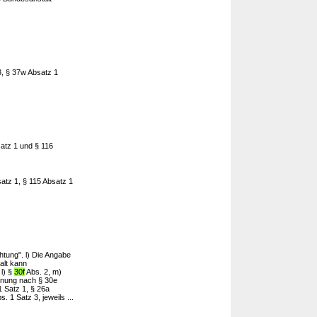
3, § 37w Absatz 1
satz 1 und § 116
satz 1, § 115 Absatz 1
tung". l) Die Angabe
alt kann
 l) §
30f
Abs. 2, m)
rdnung nach § 30e
1 Satz 1, § 26a
 1 Satz 3, jeweils ...