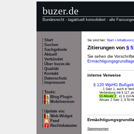
buzer.de
Bundesrecht - tagaktuell konsolidiert - alle Fassunge
Start
Sie sind hier:
Start
>
Inhaltsver
Suchen
Zitierungen von
§ 
Sachgebiete
Aktuell
Sie sehen die Vorschrifte
Verkündet
Ermächtigungsgrundlag
Über buzer.de
Qualität
Kontakt
interne Verweise
Datenschutz
Impressum
§ 120 WpHG Bußgeldv
... 1 Satz 1, auch in V
Tools:
Verbindung mit § 117, j
51 Absatz 2
, e) § 114 A
Blog-Plugin
Absatz 2 Satz 2, § 50 A
Mobilversion
Update via:
Web-Widget
Ermächtigungsgrundla
Feed
Rechtskataster
Stammnormen