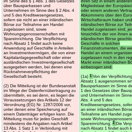
im Sinne des § 1 Abs. 1 des Gesetzes
ihren Sitz in einem andere
über Bausparkassen und
Mitgliedstaat der Europäis
Unternehmen im Sinne des § 2 Abs. 4
oder einem anderen Vertra
und 5 des Kreditwesengesetzes,
Abkommens über den Euro
sofern sie nicht an einer inländischen
Wirtschaftsraum haben und
Börse zur Teilnahme am Handel
inländischen Börse zur Te
zugelassen sind, sowie
Handel zugelassen sind, je
Wohnungsgenossenschaften mit
hinsichtlich der von ihnen a
Spareinrichtung. Die Verpflichtung
inländischen Börse geschl
nach Absatz 1 findet auch keine
Geschäfte in solchen
Anwendung auf Geschäfte in Anteilen
Finanzinstrumenten, die w
an Investmentvermögen, die von einer
Handel an einem organisie
Kapitalanlagegesellschaft oder einer
zugelassen noch in den reg
ausländischen Investmentgesellschaft
Markt einer inländischen B
ausgegeben werden, bei denen eine
einbezogen sind.
Rücknahmeverpflichtung der
Gesellschaft besteht.
(1a)
1
Von der Verpflichtun
Absatz 1 ausgenommen si
(2) Die Mitteilung ist der Bundesanstalt
Bausparkassen im Sinne de
im Wege der Datenfernübertragung zu
1 des Gesetzes über Baus
übermitteln, es sei denn, es liegen die
und Unternehmen im Sinne
Voraussetzungen des Artikels 12 der
Abs. 4 und 5 des
Verordnung (EG) Nr. 1287/2006 vor,
Kreditwesengesetzes, sofer
unter denen eine Speicherung auf
an einer inländischen Börs
einem Datenträger erfolgen kann. Die
Teilnahme am Handel zugel
Mitteilung muss für jedes Geschäft
sowie Wohnungsgenossens
mindestens die Angaben nach Artikel
Spareinrichtung.
2
Die Verp
13 Abs. 1 Satz 1 in Verbindung mit
nach Absatz 1 findet auch 