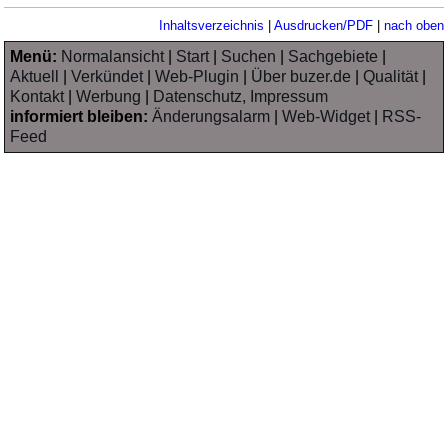
Inhaltsverzeichnis
|
Ausdrucken/PDF
|
nach oben
Menü:
Normalansicht
|
Start
|
Suchen
|
Sachgebiete
|
Aktuell
|
Verkündet
|
Web-Plugin
|
Über buzer.de
|
Qualität
|
Kontakt
|
Werbung
|
Datenschutz, Impressum
informiert bleiben:
Änderungsalarm
|
Web-Widget
|
RSS-
Feed