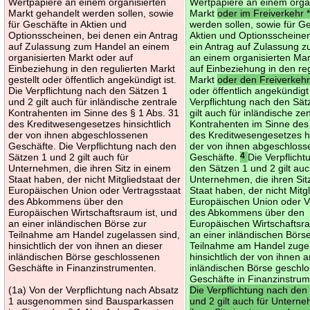
Wertpapiere an einem organisierten
Wertpapiere an einem orga
Markt gehandelt werden sollen, sowie
Markt
oder im Freiverkehr 
für Geschäfte in Aktien und
werden sollen, sowie für Ge
Optionsscheinen, bei denen ein Antrag
Aktien und Optionsscheine
auf Zulassung zum Handel an einem
ein Antrag auf Zulassung 
organisierten Markt oder auf
an einem organisierten Ma
Einbeziehung in den regulierten Markt
auf Einbeziehung in den re
gestellt oder öffentlich angekündigt ist.
Markt
oder den Freiverkeh
Die Verpflichtung nach den Sätzen 1
oder öffentlich angekündigt 
und 2 gilt auch für inländische zentrale
Verpflichtung nach den Sät
Kontrahenten im Sinne des § 1 Abs. 31
gilt auch für inländische ze
des Kreditwesengesetzes hinsichtlich
Kontrahenten im Sinne des
der von ihnen abgeschlossenen
des Kreditwesengesetzes hi
Geschäfte. Die Verpflichtung nach den
der von ihnen abgeschlos
Sätzen 1 und 2 gilt auch für
Geschäfte.
4
Die Verpflich
Unternehmen, die ihren Sitz in einem
den Sätzen 1 und 2 gilt auc
Staat haben, der nicht Mitgliedstaat der
Unternehmen, die ihren Sit
Europäischen Union oder Vertragsstaat
Staat haben, der nicht Mitg
des Abkommens über den
Europäischen Union oder V
Europäischen Wirtschaftsraum ist, und
des Abkommens über den
an einer inländischen Börse zur
Europäischen Wirtschaftsra
Teilnahme am Handel zugelassen sind,
an einer inländischen Börs
hinsichtlich der von ihnen an dieser
Teilnahme am Handel zugel
inländischen Börse geschlossenen
hinsichtlich der von ihnen a
Geschäfte in Finanzinstrumenten.
inländischen Börse geschl
Geschäfte in Finanzinstru
(1a) Von der Verpflichtung nach Absatz
Die Verpflichtung nach den
1 ausgenommen sind Bausparkassen
und 2 gilt auch für Untern