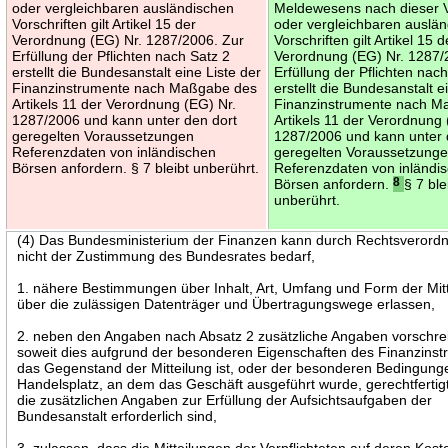
oder vergleichbaren ausländischen
Meldewesens nach dieser V
Vorschriften gilt Artikel 15 der
oder vergleichbaren auslä
Verordnung (EG) Nr. 1287/2006. Zur
Vorschriften gilt Artikel 15 d
Erfüllung der Pflichten nach Satz 2
Verordnung (EG) Nr. 1287
erstellt die Bundesanstalt eine Liste der
Erfüllung der Pflichten nac
Finanzinstrumente nach Maßgabe des
erstellt die Bundesanstalt e
Artikels 11 der Verordnung (EG) Nr.
Finanzinstrumente nach M
1287/2006 und kann unter den dort
Artikels 11 der Verordnung 
geregelten Voraussetzungen
1287/2006 und kann unter 
Referenzdaten von inländischen
geregelten Voraussetzung
Börsen anfordern. § 7 bleibt unberührt.
Referenzdaten von inländi
Börsen anfordern.
8
§ 7 ble
unberührt.
(4) Das Bundesministerium der Finanzen kann durch Rechtsverordn
nicht der Zustimmung des Bundesrates bedarf,
1. nähere Bestimmungen über Inhalt, Art, Umfang und Form der Mit
über die zulässigen Datenträger und Übertragungswege erlassen,
2. neben den Angaben nach Absatz 2 zusätzliche Angaben vorschre
soweit dies aufgrund der besonderen Eigenschaften des Finanzinst
das Gegenstand der Mitteilung ist, oder der besonderen Bedingun
Handelsplatz, an dem das Geschäft ausgeführt wurde, gerechtfertigt
die zusätzlichen Angaben zur Erfüllung der Aufsichtsaufgaben der
Bundesanstalt erforderlich sind,
3. zulassen, dass die Mitteilungen der Verpflichteten auf deren Kos