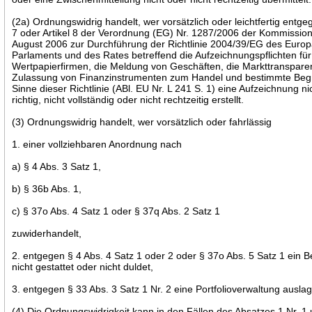
(2a) Ordnungswidrig handelt, wer vorsätzlich oder leichtfertig entgeg
7 oder Artikel 8 der Verordnung (EG) Nr. 1287/2006 der Kommissio
August 2006 zur Durchführung der Richtlinie 2004/39/EG des Euro
Parlaments und des Rates betreffend die Aufzeichnungspflichten für
Wertpapierfirmen, die Meldung von Geschäften, die Markttransparen
Zulassung von Finanzinstrumenten zum Handel und bestimmte Begr
Sinne dieser Richtlinie (ABl. EU Nr. L 241 S. 1) eine Aufzeichnung nic
richtig, nicht vollständig oder nicht rechtzeitig erstellt.
(3) Ordnungswidrig handelt, wer vorsätzlich oder fahrlässig
1. einer vollziehbaren Anordnung nach
a) § 4 Abs. 3 Satz 1,
b) § 36b Abs. 1,
c) § 37o Abs. 4 Satz 1 oder § 37q Abs. 2 Satz 1
zuwiderhandelt,
2. entgegen § 4 Abs. 4 Satz 1 oder 2 oder § 37o Abs. 5 Satz 1 ein B
nicht gestattet oder nicht duldet,
3. entgegen § 33 Abs. 3 Satz 1 Nr. 2 eine Portfolioverwaltung auslag
(4) Die Ordnungswidrigkeit kann in den Fällen des Absatzes 1 Nr. 1