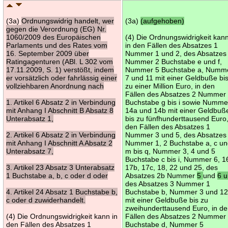
(3a)
Ordnungswidrig handelt, wer
(3a)
(aufgehoben)
gegen die Verordnung (EG) Nr.
1060/2009 des Europäischen
(4) Die Ordnungswidrigkeit kan
Parlaments und des Rates vom
in den Fällen des Absatzes 1
16. September 2009 über
Nummer 1 und 2, des Absatzes
Ratingagenturen (ABl. L 302 vom
Nummer 2 Buchstabe e und f,
17.11.2009, S. 1) verstößt, indem
Nummer 5 Buchstabe a, Numm
er vorsätzlich oder fahrlässig einer
7 und 11 mit einer Geldbuße bi
vollziehbaren Anordnung nach
zu einer Million Euro, in den
Fällen des Absatzes 2 Nummer
1. Artikel 6 Absatz 2 in Verbindung
Buchstabe g bis i sowie Numme
mit Anhang I Abschnitt B Absatz 8
14a und 14b mit einer Geldbuß
Unterabsatz 1,
bis zu fünfhunderttausend Euro,
den Fällen des Absatzes 1
2. Artikel 6 Absatz 2 in Verbindung
Nummer 3 und 5, des Absatzes
mit Anhang I Abschnitt A Absatz 2
Nummer 1, 2 Buchstabe a, c u
Unterabsatz 7,
m bis q, Nummer 3, 4 und 5
Buchstabe c bis i, Nummer 6, 1
3. Artikel 23 Absatz 3 Unterabsatz
17b, 17c, 18, 22 und 25, des
1 Buchstabe a, b, c oder d oder
Absatzes 2b Nummer
5
und
6 
des Absatzes 3 Nummer 1
4. Artikel 24 Absatz 1 Buchstabe b,
Buchstabe b, Nummer 3 und 1
c oder d zuwiderhandelt.
mit einer Geldbuße bis zu
zweihunderttausend Euro, in d
(4) Die Ordnungswidrigkeit kann in
Fällen des Absatzes 2 Nummer
den Fällen des Absatzes 1
Buchstabe d, Nummer 5