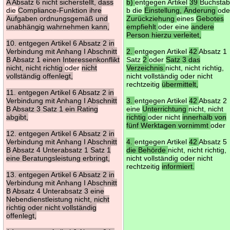
A Absatz 6 nicht sicherstellt, dass
b)
entgegen Artikel
39
Buchsta
die
Compliance-Funktion ihre
b die
Einstellung, Änderung
ode
Aufgaben ordnungsgemäß und
Zurückziehung
eines
Gebotes
unabhängig wahrnehmen kann,
empfiehlt
oder eine
andere
Person hierzu verleitet,
10. entgegen Artikel 6 Absatz 2 in
Verbindung mit Anhang I Abschnitt
2.
entgegen Artikel
42
Absatz 1
B Absatz 1 einen Interessenkonflikt
Satz
2
oder
Satz 3 das
nicht, nicht richtig
oder
nicht
Verzeichnis
nicht, nicht richtig,
vollständig offenlegt,
nicht vollständig oder nicht
rechtzeitig
übermittelt,
11. entgegen Artikel 6 Absatz 2 in
Verbindung mit Anhang I Abschnitt
3.
entgegen Artikel
42
Absatz 2
B Absatz 3 Satz 1 ein Rating
eine
Unterrichtung
nicht, nicht
abgibt,
richtig
oder nicht
innerhalb von
fünf Werktagen vornimmt
oder
12. entgegen Artikel 6 Absatz 2 in
Verbindung mit Anhang I Abschnitt
4.
entgegen Artikel
42
Absatz 5
B Absatz 4 Unterabsatz 1 Satz 1
die Behörde
nicht, nicht richtig,
eine Beratungsleistung erbringt,
nicht vollständig oder nicht
rechtzeitig
informiert.
13. entgegen Artikel 6 Absatz 2 in
Verbindung mit Anhang I Abschnitt
B Absatz 4 Unterabsatz 3 eine
Nebendienstleistung nicht, nicht
richtig oder nicht vollständig
offenlegt,