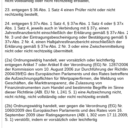
nicht vollständig oder nicht rechtzeitig erstattet,
23. entgegen § 36 Abs. 1 Satz 4 einen Prüfer nicht oder nicht
rechtzeitig bestellt,
24. entgegen § 37v Abs. 1 Satz 4, § 37w Abs. 1 Satz 4 oder § 37x
Abs. 1 Satz 4, jeweils auch in Verbindung mit § 37y, einen
Jahresfinanzbericht einschließlich der Erklärung gemäß § 37v Abs. 
Nr. 3 und der Eintragungsbescheinigung oder Bestätigung gemäß §
37v Abs. 2 Nr. 4, einen Halbjahresfinanzbericht einschließlich der
Erklärung gemäß § 37w Abs. 2 Nr. 3 oder eine Zwischenmitteilung
nicht oder nicht rechtzeitig übermittelt.
(2a) Ordnungswidrig handelt, wer vorsätzlich oder leichtfertig
entgegen Artikel 7 oder Artikel 8 der Verordnung (EG) Nr. 1287/200
der Kommission vom 10. August 2006 zur Durchführung der Richtlin
2004/39/EG des Europäischen Parlaments und des Rates betreffen
die Aufzeichnungspflichten für Wertpapierfirmen, die Meldung von
Geschäften, die Markttransparenz, die Zulassung von
Finanzinstrumenten zum Handel und bestimmte Begriffe im Sinne
dieser Richtlinie (ABl. EU Nr. L 241 S. 1) eine Aufzeichnung nicht,
nicht richtig, nicht vollständig oder nicht rechtzeitig erstellt.
(2b) Ordnungswidrig handelt, wer gegen die Verordnung (EG) Nr.
1060/2009 des Europäischen Parlaments und des Rates vom 16.
September 2009 über Ratingagenturen (ABl. L 302 vom 17.11.2009
S. 1) verstößt, indem er vorsätzlich oder leichtfertig