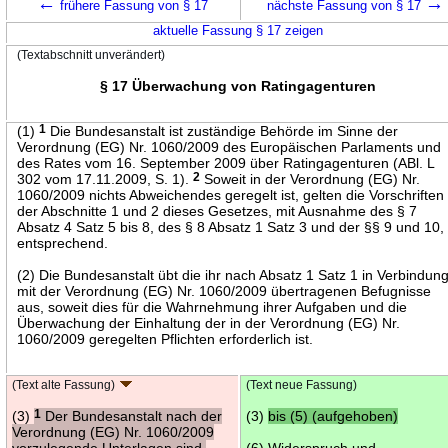
←
→
frühere Fassung von § 17
nächste Fassung von § 17
aktuelle Fassung § 17 zeigen
(Textabschnitt unverändert)
§ 17 Überwachung von Ratingagenturen
(1)
1
Die Bundesanstalt ist zuständige Behörde im Sinne der
Verordnung (EG) Nr. 1060/2009 des Europäischen Parlaments und
des Rates vom 16. September 2009 über Ratingagenturen (ABl. L
302 vom 17.11.2009, S. 1).
2
Soweit in der Verordnung (EG) Nr.
1060/2009 nichts Abweichendes geregelt ist, gelten die Vorschriften
der Abschnitte 1 und 2 dieses Gesetzes, mit Ausnahme des § 7
Absatz 4 Satz 5 bis 8, des § 8 Absatz 1 Satz 3 und der §§ 9 und 10,
entsprechend.
(2) Die Bundesanstalt übt die ihr nach Absatz 1 Satz 1 in Verbindun
mit der Verordnung (EG) Nr. 1060/2009 übertragenen Befugnisse
aus, soweit dies für die Wahrnehmung ihrer Aufgaben und die
Überwachung der Einhaltung der in der Verordnung (EG) Nr.
1060/2009 geregelten Pflichten erforderlich ist.
(Text alte Fassung)
(Text neue Fassung)
(3)
1
Der Bundesanstalt nach der
(3)
bis (5) (aufgehoben)
Verordnung (EG) Nr. 1060/2009
vorzulegende Unterlagen sind,
(6) Widerspruch und