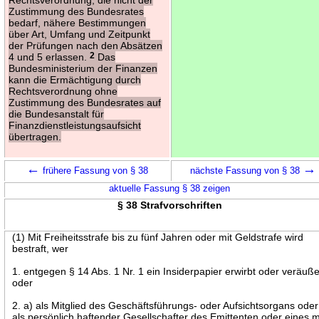
Zustimmung des Bundesrates
bedarf, nähere Bestimmungen
über Art, Umfang und Zeitpunkt
der Prüfungen nach den Absätzen
4 und 5 erlassen.
2
Das
Bundesministerium der Finanzen
kann die Ermächtigung durch
Rechtsverordnung ohne
Zustimmung des Bundesrates auf
die Bundesanstalt für
Finanzdienstleistungsaufsicht
übertragen.
←
→
frühere Fassung von § 38
nächste Fassung von § 38
aktuelle Fassung § 38 zeigen
§ 38 Strafvorschriften
(1) Mit Freiheitsstrafe bis zu fünf Jahren oder mit Geldstrafe wird
bestraft, wer
1. entgegen § 14 Abs. 1 Nr. 1 ein Insiderpapier erwirbt oder veräuße
oder
2. a) als Mitglied des Geschäftsführungs- oder Aufsichtsorgans oder
als persönlich haftender Gesellschafter des Emittenten oder eines m