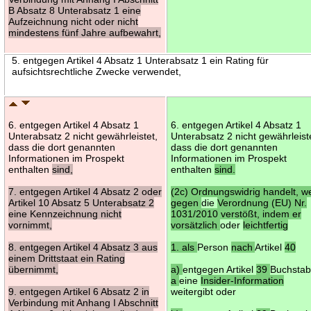
B Absatz 8 Unterabsatz 1 eine
Aufzeichnung nicht oder nicht
mindestens fünf Jahre aufbewahrt,
5. entgegen Artikel 4 Absatz 1 Unterabsatz 1 ein Rating für
aufsichtsrechtliche Zwecke verwendet,
6. entgegen Artikel 4 Absatz 1
6. entgegen Artikel 4 Absatz 1
Unterabsatz 2 nicht gewährleistet,
Unterabsatz 2 nicht gewährleist
dass die dort genannten
dass die dort genannten
Informationen im Prospekt
Informationen im Prospekt
enthalten
sind,
enthalten
sind.
7. entgegen Artikel 4 Absatz 2 oder
(2c) Ordnungswidrig handelt, w
Artikel 10 Absatz 5 Unterabsatz 2
gegen
die
Verordnung (EU) Nr.
eine Kennzeichnung nicht
1031/2010 verstößt, indem er
vornimmt,
vorsätzlich
oder
leichtfertig
8. entgegen Artikel 4 Absatz 3 aus
1. als
Person
nach
Artikel
40
einem Drittstaat ein Rating
übernimmt,
a)
entgegen Artikel
39
Buchsta
a
eine
Insider-Information
9. entgegen Artikel 6 Absatz 2 in
weitergibt oder
Verbindung mit Anhang I Abschnitt