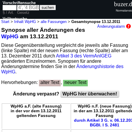
Vorschriftensuche
buzer.
Normalansic
§ / Art.
Gesetz
Volltextsuche
Start
>
Inhalt WpHG
>
alle Fassungen
>
Gesamtsynopse 13.12.2011
Änderungsalarm
Synopse aller Änderungen des
nur in WpHG
WpHG
am 13.12.2011
Diese Gegenüberstellung vergleicht die jeweils alte Fassung
(linke Spalte) mit der neuen Fassung (rechte Spalte) aller am
13. Dezember 2011 durch
Artikel 3 des VermAnlGEG
geänderten Einzelnormen. Synopsen für andere
Änderungstermine finden Sie in der
Änderungshistorie des
WpHG
.
Hervorhebungen:
alter Text
,
neuer Text
Änderung verpasst?
WpHG hier überwachen!
WpHG a.F. (alte Fassung)
WpHG n.F. (neue Fassung)
in der vor dem 13.12.2011
in der am 13.12.2011 geltend
geltenden Fassung
Fassung
durch Artikel 3 G. v. 06.12.20
BGBl. I S. 2481