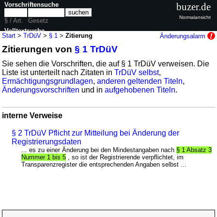
Vorschriftensuche
buzer.de
Normalansicht
§ / Art.
Gesetz
Volltextsuche
Start
>
TrDüV
>
§ 1
>
Zitierung
Änderungsalarm
Zitierungen von
§ 1 TrDüV
nur in TrDüV
Sie sehen die Vorschriften, die auf § 1 TrDüV verweisen. Die
Liste ist unterteilt nach Zitaten in
TrDüV selbst
,
Ermächtigungsgrundlagen
,
anderen geltenden Titeln
,
Änderungsvorschriften
und in
aufgehobenen Titeln
.
interne Verweise
§ 2 TrDüV Pflicht zur Mitteilung bei Änderung der
Registrierungsdaten
... es zu einer Änderung bei den Mindestangaben nach
§ 1 Absatz 3
Nummer 1 bis 5
, so ist der Registrierende verpflichtet, im
Transparenzregister die entsprechenden Angaben selbst ...