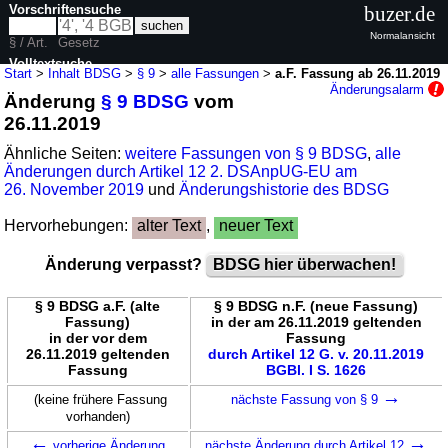
Vorschriftensuche
buzer.de
Normalansicht
§ / Art.
Gesetz
Volltextsuche
Start
>
Inhalt BDSG
>
§ 9
>
alle Fassungen
>
a.F. Fassung ab 26.11.2019
Änderungsalarm
Änderung
§ 9 BDSG
vom
nur in BDSG
26.11.2019
Ähnliche Seiten:
weitere Fassungen von § 9 BDSG
,
alle
Änderungen durch Artikel 12 2. DSAnpUG-EU am
26. November 2019
und
Änderungshistorie des BDSG
Hervorhebungen:
alter Text
,
neuer Text
Änderung verpasst?
BDSG hier überwachen!
§ 9 BDSG a.F. (alte
§ 9 BDSG n.F. (neue Fassung)
Fassung)
in der am 26.11.2019 geltenden
in der vor dem
Fassung
26.11.2019 geltenden
durch Artikel 12 G. v. 20.11.2019
Fassung
BGBl. I S. 1626
→
(keine frühere Fassung
nächste Fassung von § 9
vorhanden)
←
→
vorherige Änderung
nächste Änderung durch Artikel 12