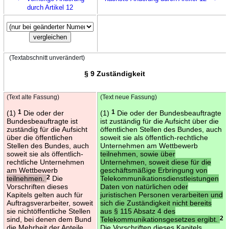
durch Artikel 12
(Textabschnitt unverändert)
§ 9 Zuständigkeit
(Text alte Fassung)
(Text neue Fassung)
(1)
1
Die oder der
(1)
1
Die oder der Bundesbeauftragte
Bundesbeauftragte ist
ist zuständig für die Aufsicht über die
zuständig für die Aufsicht
öffentlichen Stellen des Bundes, auch
über die öffentlichen
soweit sie als öffentlich-rechtliche
Stellen des Bundes, auch
Unternehmen am Wettbewerb
soweit sie als öffentlich-
teilnehmen, sowie über
rechtliche Unternehmen
Unternehmen, soweit diese für die
am Wettbewerb
geschäftsmäßige Erbringung von
teilnehmen.
2
Die
Telekommunikationsdienstleistungen
Vorschriften dieses
Daten von natürlichen oder
Kapitels gelten auch für
juristischen Personen verarbeiten und
Auftragsverarbeiter, soweit
sich die Zuständigkeit nicht bereits
sie nichtöffentliche Stellen
aus § 115 Absatz 4 des
sind, bei denen dem Bund
Telekommunikationsgesetzes ergibt.
2
die Mehrheit der Anteile
Die Vorschriften dieses Kapitels