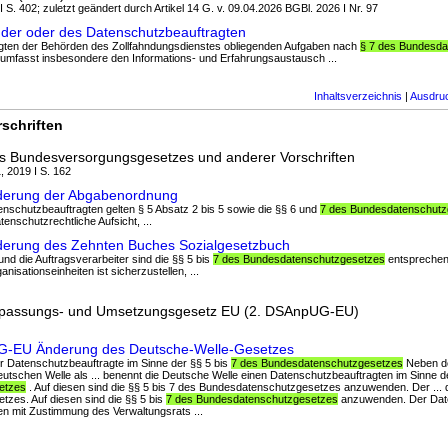
I S. 402; zuletzt geändert durch Artikel 14 G. v. 09.04.2026 BGBl. 2026 I Nr. 97
der oder des Datenschutzbeauftragten
agten der Behörden des Zollfahndungsdienstes obliegenden Aufgaben nach
§ 7 des Bundesda
mfasst insbesondere den Informations- und Erfahrungsaustausch ...
Inhaltsverzeichnis
|
Ausdru
schriften
s Bundesversorgungsgesetzes und anderer Vorschriften
, 2019 I S. 162
derung der Abgabenordnung
nschutzbeauftragten gelten § 5 Absatz 2 bis 5 sowie die §§ 6 und
7 des Bundesdatenschutz
enschutzrechtliche Aufsicht, ...
derung des Zehnten Buches Sozialgesetzbuch
und die Auftragsverarbeiter sind die §§ 5 bis
7 des Bundesdatenschutzgesetzes
entsprechen
nisationseinheiten ist sicherzustellen, ...
npassungs- und Umsetzungsgesetz EU (2. DSAnpUG-EU)
UG-EU Änderung des Deutsche-Welle-Gesetzes
er Datenschutzbeauftragte im Sinne der §§ 5 bis
7 des Bundesdatenschutzgesetzes
Neben de
utschen Welle als ... benennt die Deutsche Welle einen Datenschutzbeauftragten im Sinne d
etzes
. Auf diesen sind die §§ 5 bis 7 des Bundesdatenschutzgesetzes anzuwenden. Der ... d
zes. Auf diesen sind die §§ 5 bis
7 des Bundesdatenschutzgesetzes
anzuwenden. Der Date
en mit Zustimmung des Verwaltungsrats ...