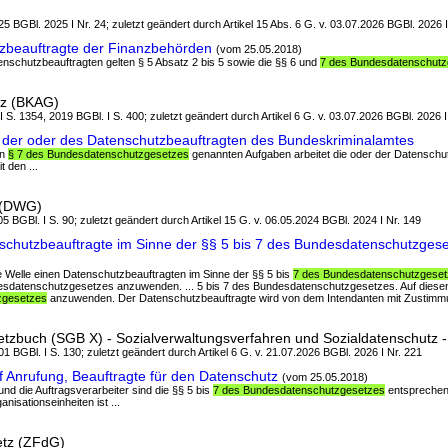
5 BGBl. 2025 I Nr. 24; zuletzt geändert durch Artikel 15 Abs. 6 G. v. 03.07.2026 BGBl. 2026 I
zbeauftragte der Finanzbehörden
(vom 25.05.2018)
nschutzbeauftragten gelten § 5 Absatz 2 bis 5 sowie die §§ 6 und
7 des Bundesdatenschutz
tz (BKAG)
 I S. 1354, 2019 BGBl. I S. 400; zuletzt geändert durch Artikel 6 G. v. 03.07.2026 BGBl. 2026 I
der oder des Datenschutzbeauftragten des Bundeskriminalamtes
in
§ 7 des Bundesdatenschutzgesetzes
genannten Aufgaben arbeitet die oder der Datenschu
 den ...
 (DWG)
5 BGBl. I S. 90; zuletzt geändert durch Artikel 15 G. v. 06.05.2024 BGBl. 2024 I Nr. 149
chutzbeauftragte im Sinne der §§ 5 bis 7 des Bundesdatenschutzges
e Welle einen Datenschutzbeauftragten im Sinne der §§ 5 bis
7 des Bundesdatenschutzgese
desdatenschutzgesetzes anzuwenden. ... 5 bis 7 des Bundesdatenschutzgesetzes. Auf diesen
zgesetzes
anzuwenden. Der Datenschutzbeauftragte wird von dem Intendanten mit Zustimmu
tzbuch (SGB X) - Sozialverwaltungsverfahren und Sozialdatenschutz 
1 BGBl. I S. 130; zuletzt geändert durch Artikel 6 G. v. 21.07.2026 BGBl. 2026 I Nr. 221
 Anrufung, Beauftragte für den Datenschutz
(vom 25.05.2018)
und die Auftragsverarbeiter sind die §§ 5 bis
7 des Bundesdatenschutzgesetzes
entsprechen
nisationseinheiten ist ...
etz (ZFdG)