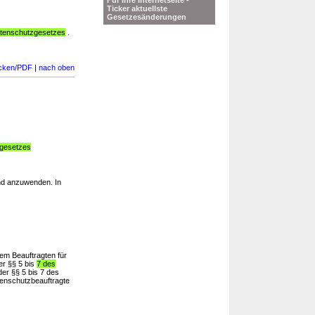
Für Ihre Internetseite -
Ticker aktuellste
Gesetzesänderungen
tenschutzgesetzes
.
cken/PDF
|
nach oben
gesetzes
d anzuwenden. In
m Beauftragten für
er §§ 5 bis
7 des
er §§ 5 bis 7 des
nschutzbeauftragte