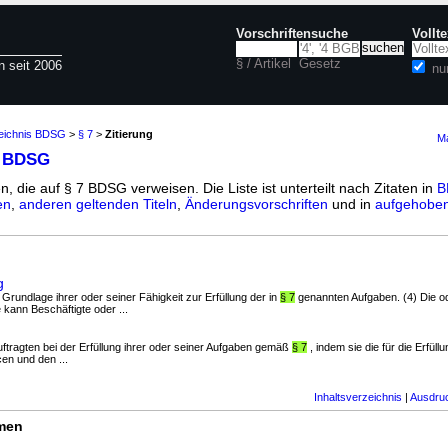
Vorschriftensuche
Vollt
§ / Artikel
Gesetz
n seit 2006
nu
zeichnis BDSG
>
§ 7
>
Zitierung
Ma
7 BDSG
n, die auf § 7 BDSG verweisen. Die Liste ist unterteilt nach Zitaten in
B
en
,
anderen geltenden Titeln
,
Änderungsvorschriften
und in
aufgehoben
g
er Grundlage ihrer oder seiner Fähigkeit zur Erfüllung der in
§ 7
genannten Aufgaben. (4) Die o
kann Beschäftigte oder ...
ftragten bei der Erfüllung ihrer oder seiner Aufgaben gemäß
§ 7
, indem sie die für die Erfül
en und den ...
Inhaltsverzeichnis
|
Ausdru
rmen