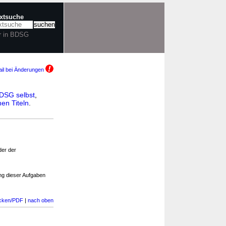
extsuche
r in BDSG
il bei Änderungen
DSG selbst
,
en Titeln
.
der der
lung dieser Aufgaben
cken/PDF
|
nach oben