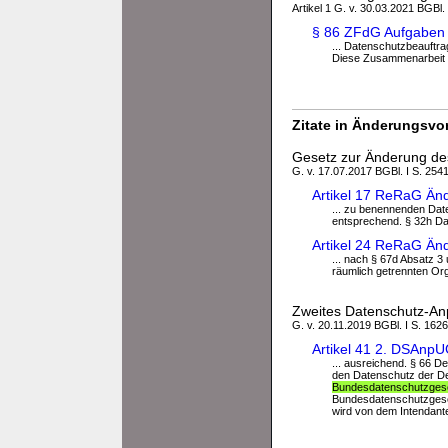
Artikel 1 G. v. 30.03.2021 BGBl. 
§ 86 ZFdG Aufgaben 
... Datenschutzbeauftr
Diese Zusammenarbeit u
Zitate in Änderungsvor
Gesetz zur Änderung de
G. v. 17.07.2017 BGBl. I S. 2541
Artikel 17 ReRaG Än
... zu benennenden Date
entsprechend. § 32h Dat
Artikel 24 ReRaG Än
... nach § 67d Absatz 3 
räumlich getrennten Orga
Zweites Datenschutz-A
G. v. 20.11.2019 BGBl. I S. 1626
Artikel 41 2. DSAnp
... ausreichend. § 66 D
den Datenschutz der De
Bundesdatenschutzges
Bundesdatenschutzgeset
wird von dem Intendant