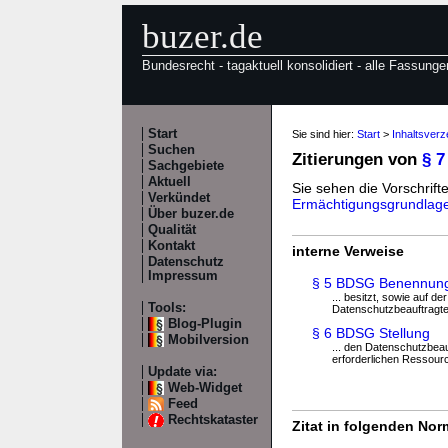
buzer.de
Bundesrecht - tagaktuell konsolidiert - alle Fassunge
Start
Sie sind hier:
Start
>
Inhaltsver
Suchen
Zitierungen von
§ 
Sachgebiete
Aktuell
Sie sehen die Vorschrifte
Verkündet
Ermächtigungsgrundlag
Über buzer.de
Qualität
Kontakt
interne Verweise
Datenschutz
Impressum
§ 5 BDSG Benennun
... besitzt, sowie auf d
Tools:
Datenschutzbeauftragte 
Blog-Plugin
§ 6 BDSG Stellung
Mobilversion
... den Datenschutzbeau
erforderlichen Ressourc
Update via:
Web-Widget
Feed
Rechtskataster
Zitat in folgenden No