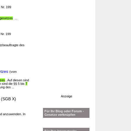
 Nr. 199
gesetzes
...
 Nr. 199
tzbeauftragte des
etzes
(vom
tzes
. Auf diesen sind
 sind die §§ 5 bis
7
ng des ...
Anzeige
- (SGB X)
Für Ihr Blog oder Forum -
d anzuwenden. In
Gesetze verknüpfen