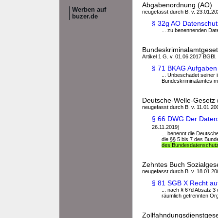
Abgabenordnung (AO)
Werben auf
neugefasst durch B. v. 23.01.202
buzer.de
§ 32g AO Datenschut
... zu benennenden Date
Bundeskriminalamtgese
Artikel 1 G. v. 01.06.2017 BGBl.
§ 71 BKAG Aufgaben 
... Unbeschadet seiner 
Bundeskriminalamtes mit
Deutsche-Welle-Gesetz
neugefasst durch B. v. 11.01.200
§ 66 DWG Der Datens
26.11.2019)
... benennt die Deutsch
die §§ 5 bis 7 des Bun
des Bundesdatenschut
Zehntes Buch Sozialgese
neugefasst durch B. v. 18.01.200
§ 81 SGB X Recht auf
... nach § 67d Absatz 3 
räumlich getrennten Orga
Zollfahndungsdienstges