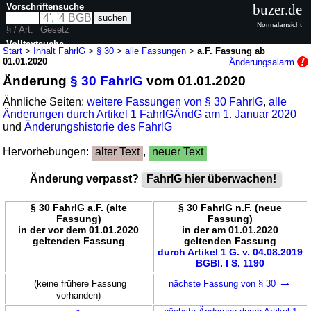
Vorschriftensuche
buzer.de
Normalansicht
§ / Art.
Gesetz
Volltextsuche
Start
>
Inhalt FahrlG
>
§ 30
>
alle Fassungen
>
a.F. Fassung ab
01.01.2020
Änderungsalarm
nur in FahrlG
Änderung
§ 30 FahrlG
vom 01.01.2020
Ähnliche Seiten:
weitere Fassungen von § 30 FahrlG
,
alle
Änderungen durch Artikel 1 FahrlGÄndG am 1. Januar 2020
und
Änderungshistorie des FahrlG
Hervorhebungen:
alter Text
,
neuer Text
Änderung verpasst?
FahrlG hier überwachen!
§ 30 FahrlG a.F. (alte
§ 30 FahrlG n.F. (neue
Fassung)
Fassung)
in der vor dem 01.01.2020
in der am 01.01.2020
geltenden Fassung
geltenden Fassung
durch Artikel 1 G. v. 04.08.2019
BGBl. I S. 1190
→
(keine frühere Fassung
nächste Fassung von § 30
vorhanden)