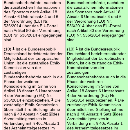
Bundesoberbehörde, nachdem
Bundesoberbehörde, nachdem
die zusätzlichen Informationen
die zusätzlichen Informationen
des Sponsors nach Artikel 18
des Sponsors nach Artikel 18
Absatz 6 Unterabsatz 4 und 6
Absatz 6 Unterabsatz 4 und 6
der Verordnung (EU) Nr.
der Verordnung (EU) Nr.
536/2014 über das EU-Portal
536/2014 über das EU-Portal
nach Artikel 80 der Verordnung
nach Artikel 80 der Verordnung
(EU) Nr. 536/2014 eingegangen
(EU) Nr. 536/2014 eingegangen
sind.
sind.
(10)
1
Ist die Bundesrepublik
(10)
1
Ist die Bundesrepublik
Deutschland berichterstattender
Deutschland berichterstattender
Mitgliedstaat der Europäischen
Mitgliedstaat der Europäischen
Union, ist die zuständige Ethik-
Union, ist die zuständige Ethik-
Kommission von der
Kommission von der
zuständigen
zuständigen
Bundesoberbehörde auch in die
Bundesoberbehörde auch in die
Phase der weiteren
Phase der weiteren
Konsolidierung im Sinne von
Konsolidierung im Sinne von
Artikel 18 Absatz 6 Unterabsatz
Artikel 18 Absatz 6 Unterabsatz
4 der Verordnung (EU) Nr.
4 der Verordnung (EU) Nr.
536/2014 einzubeziehen.
2
Die
536/2014 einzubeziehen.
2
Die
zuständige Ethik-Kommission
zuständige Ethik-Kommission
übermittelt ihre Stellungnahme
übermittelt ihre Stellungnahme
nach § 40 Absatz 4 Satz
2
des
nach § 40 Absatz 4 Satz
3
des
Arzneimittelgesetzes in
Arzneimittelgesetzes in
Verbindung mit § 40c Absatz 1
Verbindung mit § 40c Absatz 1
des Arzneimittelgesetzes im
des Arzneimittelgesetzes im