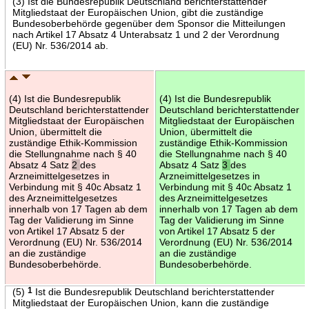
(3) Ist die Bundesrepublik Deutschland berichterstattender
Mitgliedstaat der Europäischen Union, gibt die zuständige
Bundesoberbehörde gegenüber dem Sponsor die Mitteilungen
nach Artikel 17 Absatz 4 Unterabsatz 1 und 2 der Verordnung
(EU) Nr. 536/2014 ab.
(4) Ist die Bundesrepublik
(4) Ist die Bundesrepublik
Deutschland berichterstattender
Deutschland berichterstattender
Mitgliedstaat der Europäischen
Mitgliedstaat der Europäischen
Union, übermittelt die
Union, übermittelt die
zuständige Ethik-Kommission
zuständige Ethik-Kommission
die Stellungnahme nach § 40
die Stellungnahme nach § 40
Absatz 4 Satz
2
des
Absatz 4 Satz
3
des
Arzneimittelgesetzes in
Arzneimittelgesetzes in
Verbindung mit § 40c Absatz 1
Verbindung mit § 40c Absatz 1
des Arzneimittelgesetzes
des Arzneimittelgesetzes
innerhalb von 17 Tagen ab dem
innerhalb von 17 Tagen ab dem
Tag der Validierung im Sinne
Tag der Validierung im Sinne
von Artikel 17 Absatz 5 der
von Artikel 17 Absatz 5 der
Verordnung (EU) Nr. 536/2014
Verordnung (EU) Nr. 536/2014
an die zuständige
an die zuständige
Bundesoberbehörde.
Bundesoberbehörde.
(5)
1
Ist die Bundesrepublik Deutschland berichterstattender
Mitgliedstaat der Europäischen Union, kann die zuständige