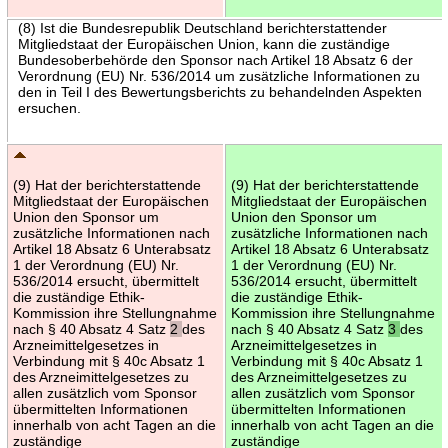
(8) Ist die Bundesrepublik Deutschland berichterstattender
Mitgliedstaat der Europäischen Union, kann die zuständige
Bundesoberbehörde den Sponsor nach Artikel 18 Absatz 6 der
Verordnung (EU) Nr. 536/2014 um zusätzliche Informationen zu
den in Teil I des Bewertungsberichts zu behandelnden Aspekten
ersuchen.
(9) Hat der berichterstattende
(9) Hat der berichterstattende
Mitgliedstaat der Europäischen
Mitgliedstaat der Europäischen
Union den Sponsor um
Union den Sponsor um
zusätzliche Informationen nach
zusätzliche Informationen nach
Artikel 18 Absatz 6 Unterabsatz
Artikel 18 Absatz 6 Unterabsatz
1 der Verordnung (EU) Nr.
1 der Verordnung (EU) Nr.
536/2014 ersucht, übermittelt
536/2014 ersucht, übermittelt
die zuständige Ethik-
die zuständige Ethik-
Kommission ihre Stellungnahme
Kommission ihre Stellungnahme
nach § 40 Absatz 4 Satz
2
des
nach § 40 Absatz 4 Satz
3
des
Arzneimittelgesetzes in
Arzneimittelgesetzes in
Verbindung mit § 40c Absatz 1
Verbindung mit § 40c Absatz 1
des Arzneimittelgesetzes zu
des Arzneimittelgesetzes zu
allen zusätzlich vom Sponsor
allen zusätzlich vom Sponsor
übermittelten Informationen
übermittelten Informationen
innerhalb von acht Tagen an die
innerhalb von acht Tagen an die
zuständige
zuständige