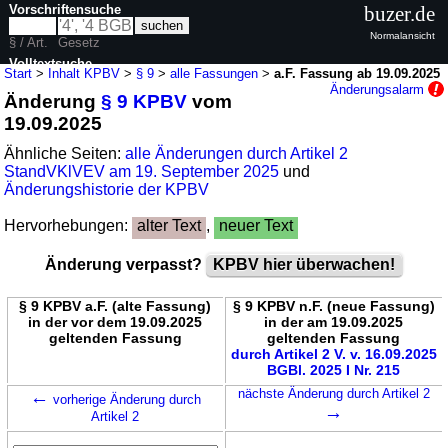
Vorschriftensuche
buzer.de
Normalansicht
§ / Art.
Gesetz
Volltextsuche
Start
>
Inhalt KPBV
>
§ 9
>
alle Fassungen
>
a.F. Fassung ab 19.09.2025
Änderungsalarm
Änderung
§ 9 KPBV
vom
nur in KPBV
19.09.2025
Ähnliche Seiten:
alle Änderungen durch Artikel 2
StandVKlVEV am 19. September 2025
und
Änderungshistorie der KPBV
Hervorhebungen:
alter Text
,
neuer Text
Änderung verpasst?
KPBV hier überwachen!
§ 9 KPBV a.F. (alte Fassung)
§ 9 KPBV n.F. (neue Fassung)
in der vor dem 19.09.2025
in der am 19.09.2025
geltenden Fassung
geltenden Fassung
durch Artikel 2 V. v. 16.09.2025
BGBl. 2025 I Nr. 215
←
nächste Änderung durch Artikel 2
vorherige Änderung durch
→
Artikel 2