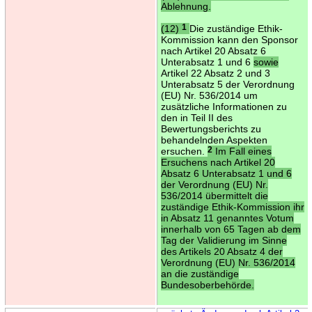
Ablehnung.
(12)
1
Die zuständige Ethik-
Kommission kann den Sponsor
nach Artikel 20 Absatz 6
Unterabsatz 1 und 6
sowie
Artikel 22 Absatz 2 und 3
Unterabsatz 5 der Verordnung
(EU) Nr. 536/2014 um
zusätzliche Informationen zu
den in Teil II des
Bewertungsberichts zu
behandelnden Aspekten
ersuchen.
2
Im Fall eines
Ersuchens nach Artikel 20
Absatz 6 Unterabsatz 1 und 6
der Verordnung (EU) Nr.
536/2014 übermittelt die
zuständige Ethik-Kommission ihr
in Absatz 11 genanntes Votum
innerhalb von 65 Tagen ab dem
Tag der Validierung im Sinne
des Artikels 20 Absatz 4 der
Verordnung (EU) Nr. 536/2014
an die zuständige
Bundesoberbehörde.