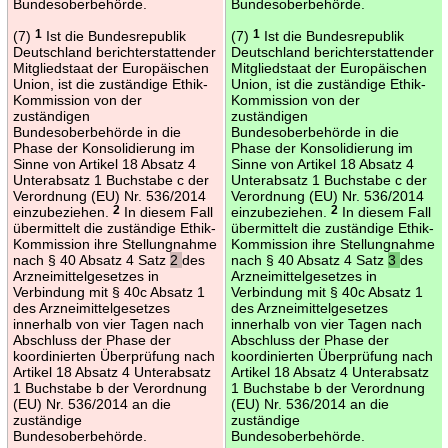
Bundesoberbehörde.
Bundesoberbehörde.
(7)
1
Ist die Bundesrepublik
(7)
1
Ist die Bundesrepublik
Deutschland berichterstattender
Deutschland berichterstattender
Mitgliedstaat der Europäischen
Mitgliedstaat der Europäischen
Union, ist die zuständige Ethik-
Union, ist die zuständige Ethik-
Kommission von der
Kommission von der
zuständigen
zuständigen
Bundesoberbehörde in die
Bundesoberbehörde in die
Phase der Konsolidierung im
Phase der Konsolidierung im
Sinne von Artikel 18 Absatz 4
Sinne von Artikel 18 Absatz 4
Unterabsatz 1 Buchstabe c der
Unterabsatz 1 Buchstabe c der
Verordnung (EU) Nr. 536/2014
Verordnung (EU) Nr. 536/2014
einzubeziehen.
2
In diesem Fall
einzubeziehen.
2
In diesem Fall
übermittelt die zuständige Ethik-
übermittelt die zuständige Ethik-
Kommission ihre Stellungnahme
Kommission ihre Stellungnahme
nach § 40 Absatz 4 Satz
2
des
nach § 40 Absatz 4 Satz
3
des
Arzneimittelgesetzes in
Arzneimittelgesetzes in
Verbindung mit § 40c Absatz 1
Verbindung mit § 40c Absatz 1
des Arzneimittelgesetzes
des Arzneimittelgesetzes
innerhalb von vier Tagen nach
innerhalb von vier Tagen nach
Abschluss der Phase der
Abschluss der Phase der
koordinierten Überprüfung nach
koordinierten Überprüfung nach
Artikel 18 Absatz 4 Unterabsatz
Artikel 18 Absatz 4 Unterabsatz
1 Buchstabe b der Verordnung
1 Buchstabe b der Verordnung
(EU) Nr. 536/2014 an die
(EU) Nr. 536/2014 an die
zuständige
zuständige
Bundesoberbehörde.
Bundesoberbehörde.