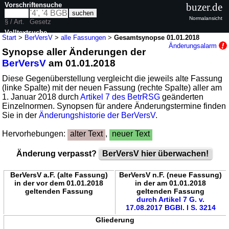
Vorschriftensuche
buzer.de
Normalansicht
§ / Art.
Gesetz
Volltextsuche
Start
>
BerVersV
>
alle Fassungen
>
Gesamtsynopse 01.01.2018
Änderungsalarm
Synopse aller Änderungen der
nur in BerVersV
BerVersV
am 01.01.2018
Diese Gegenüberstellung vergleicht die jeweils alte Fassung
(linke Spalte) mit der neuen Fassung (rechte Spalte) aller am
1. Januar 2018 durch
Artikel 7 des BetrRSG
geänderten
Einzelnormen. Synopsen für andere Änderungstermine finden
Sie in der
Änderungshistorie der BerVersV
.
Hervorhebungen:
alter Text
,
neuer Text
Änderung verpasst?
BerVersV hier überwachen!
BerVersV a.F. (alte Fassung)
BerVersV n.F. (neue Fassung)
in der vor dem 01.01.2018
in der am 01.01.2018
geltenden Fassung
geltenden Fassung
durch Artikel 7 G. v.
17.08.2017 BGBl. I S. 3214
Gliederung