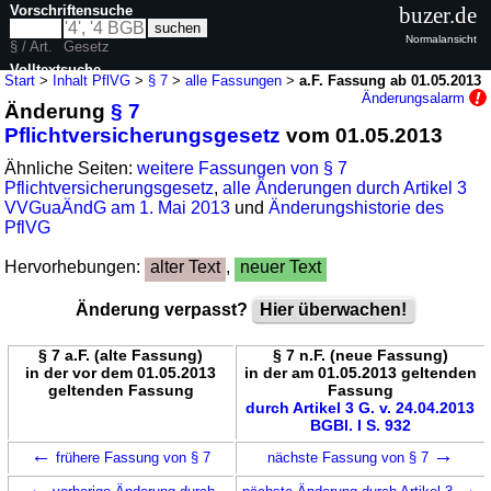
Vorschriftensuche
buzer.de
Normalansicht
§ / Art.
Gesetz
Volltextsuche
Start
>
Inhalt PflVG
>
§ 7
>
alle Fassungen
>
a.F. Fassung ab 01.05.2013
Änderungsalarm
Änderung
§ 7
nur in PflVG
Pflichtversicherungsgesetz
vom 01.05.2013
Ähnliche Seiten:
weitere Fassungen von § 7
Pflichtversicherungsgesetz
,
alle Änderungen durch Artikel 3
VVGuaÄndG am 1. Mai 2013
und
Änderungshistorie des
PflVG
Hervorhebungen:
alter Text
,
neuer Text
Änderung verpasst?
Hier überwachen!
§ 7 a.F. (alte Fassung)
§ 7 n.F. (neue Fassung)
in der vor dem 01.05.2013
in der am 01.05.2013 geltenden
geltenden Fassung
Fassung
durch Artikel 3 G. v. 24.04.2013
BGBl. I S. 932
←
→
frühere Fassung von § 7
nächste Fassung von § 7
←
→