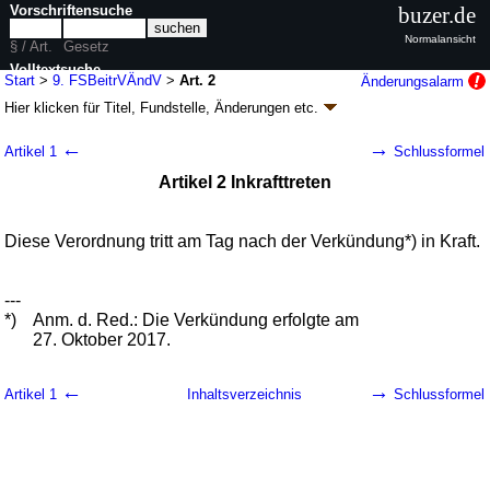
Vorschriftensuche
buzer.de
Normalansicht
§ / Art.
Gesetz
Volltextsuche
Start
>
9. FSBeitrVÄndV
>
Art. 2
Änderungsalarm
Hier klicken für
Titel, Fundstelle, Änderungen
etc.
nur in 9. FSBeitrVÄndV
Artikel 2 - Neunte Verordnung zur Änderung der
←
→
Artikel 1
Schlussformel
Frequenzschutzbeitragsverordnung (9.
Artikel 2 Inkrafttreten
FSBeitrVÄndV
k.a.Abk.
)
V. v. 20.10.2017
BGBl. I S. 3604
(
Nr. 70
); Geltung ab 28.10.2017
1 Änderung
|
wird in 1 Vorschrift zitiert
Diese Verordnung tritt am Tag nach der Verkündung*) in Kraft.
---
*)
Anm. d. Red.: Die Verkündung erfolgte am
27. Oktober 2017.
←
→
Artikel 1
Inhaltsverzeichnis
Schlussformel