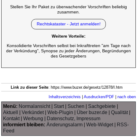
Stellen Sie Ihr Paket zu überwachender Vorschriften beliebig
zusammen.
Rechtskataster - Jetzt anmelden!
Weitere Vorteile:
Konsolidierte Vorschriften selbst bei Inkrafttreten "am Tage nach
der Verkündung", Synopse zu jeder Änderungen, Begründungen
des Gesetzgebers
Link zu dieser Seite
: https://www.buzer.de/gesetz/12878/l.htm
Inhaltsverzeichnis
|
Ausdrucken/PDF
|
nach oben
Menü:
Normalansicht
|
Start
|
Suchen
|
Sachgebiete
|
Aktuell
|
Verkündet
|
Web-Plugin
|
Über buzer.de
|
Qualität
|
Kontakt
|
Werbung
|
Datenschutz, Impressum
informiert bleiben:
Änderungsalarm
|
Web-Widget
|
RSS-
Feed