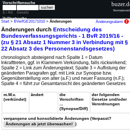
Vorschriftensuche
buzer.d
Normalansic
§ / Art.
Gesetz
Volltextsuche
Start
>
BVerfGE20171010
>
Änderungen
Änderungsalarm
Änderungen durch
Entscheidung des
nur in BVerfGE20171010
Bundesverfassungsgerichts - 1 BvR 2019/16 -
(zu § 21 Absatz 1 Nummer 3 in Verbindung mit §
22 Absatz 3 des Personenstandsgesetzes)
chronologisch absteigend nach Spalte 1 = Datum
Inkrafttreten, ggf. in Klammern Verkündung, falls rückwirkend;
Spalte 2 = Link zum Änderungstext; Spalte 3 = Auflistung der
geänderten Paragrafen ggf. mit Link zur Synopse bzw.
Gegenüberstellung von alter (a.F.) und neuer Fassung (n.F.);
Spalte 4 = führt zur Gesamtansicht des geänderten Gesetzes
m.W.v.
ändert
die
der folgenden
(verkündet)
Vorschriften
Gesetze und/oder
...
Verordnungen
(Synopse/Diff)
vergangene und konsolidierte Änderungen (Verpasst?
Änderungen ab jetzt überwachen!
)