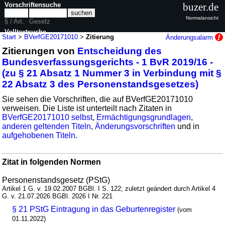
Vorschriftensuche
buzer.de
Normalansicht
§ / Art.
Gesetz
Volltextsuche
Start
>
BVerfGE20171010
>
Zitierung
Änderungsalarm
Zitierungen von
Entscheidung des
nur in BVerfGE20171010
Bundesverfassungsgerichts - 1 BvR 2019/16 -
(zu § 21 Absatz 1 Nummer 3 in Verbindung mit §
22 Absatz 3 des Personenstandsgesetzes)
Sie sehen die Vorschriften, die auf BVerfGE20171010
verweisen. Die Liste ist unterteilt nach Zitaten in
BVerfGE20171010 selbst
,
Ermächtigungsgrundlagen
,
anderen geltenden Titeln
,
Änderungsvorschriften
und in
aufgehobenen Titeln
.
Zitat in folgenden Normen
Personenstandsgesetz (PStG)
Artikel 1 G. v. 19.02.2007 BGBl. I S. 122; zuletzt geändert durch Artikel 4
G. v. 21.07.2026 BGBl. 2026 I Nr. 221
§ 21 PStG Eintragung in das Geburtenregister
(vom
01.11.2022)